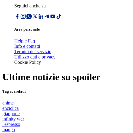
Seguici anche su
Area personale
Help e Faq
Info e contatti
Termini del servizio
Utilizzo dati e privacy
Cookie Policy
Ultime notizie su
spoiler
Tag correlati:
anime
enciclica
giappone
infinity war
l'espresso
manga