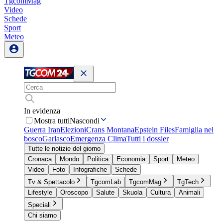
TgcomMag
Video
Schede
Sport
Meteo
In evidenza
Mostra tutti
Nascondi
Guerra Iran
Elezioni
Crans Montana
Epstein Files
Famiglia nel
bosco
Garlasco
Emergenza Clima
Tutti i dossier
Tutte le notizie del giorno
Cronaca
Mondo
Politica
Economia
Sport
Meteo
Video
Foto
Infografiche
Schede
Tv & Spettacolo
TgcomLab
TgcomMag
TgTech
Lifestyle
Oroscopo
Salute
Skuola
Cultura
Animali
Speciali
Chi siamo