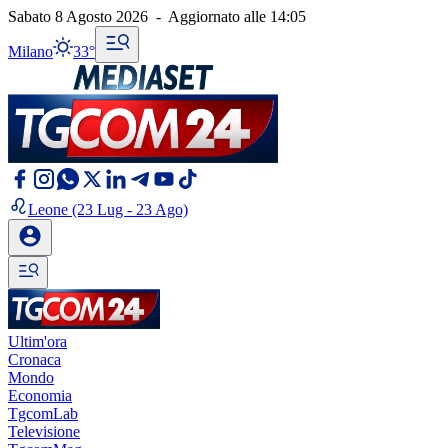
Sabato 8 Agosto 2026
-
Aggiornato alle
14:05
Milano
33°
Leone
(23 Lug - 23 Ago)
Ultim'ora
Cronaca
Mondo
Economia
TgcomLab
Televisione