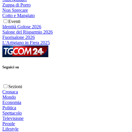
Zuppa di Porro
Non Sprecare
Cotto e Mangiato
Eventi
Identità Golose 2026
Salone del Risparmio 2026
Fuorisalone 2026
L'Artigiano in Fiera 2025
Seguici su
Sezioni
Cronaca
Mondo
Economia
Politica
Spettacolo
Televisione
People
Lifestyle