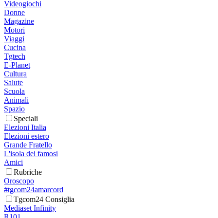
Videogiochi
Donne
Magazine
Motori
Viaggi
Cucina
Tgtech
E-Planet
Cultura
Salute
Scuola
Animali
Spazio
Speciali
Elezioni Italia
Elezioni estero
Grande Fratello
L'isola dei famosi
Amici
Rubriche
Oroscopo
#tgcom24amarcord
Tgcom24 Consiglia
Mediaset Infinity
R101