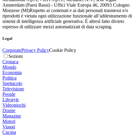
Amsterdam (Paesi Bassi) - Uffici Viale Europa 46, 20093 Cologno
Monzese (MI)
Rispetto ai contenuti e ai dati personali trasmessi e/o
riprodotti è vietata ogni utilizzazione funzionale all’addestramento di
sistemi di intelligenza artificiale generativa. È altresì fatto divieto
espresso di utilizzare mezzi automatizzati di data scraping.
Legal
Corporate
Privacy Policy
Cookie Policy
Sezioni
Cronaca
Mondo
Economia
Politica
Spettacolo
Televisione
People
Lifestyle
Videogiochi
Donne
Magazine
Motori
Viaggi
Cucina