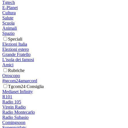
Tgtech
E-Planet
Cultura
Salute
Scuola
Animali
Spazio
Speciali
Elezioni Italia
Elezioni estero
Grande Fratello
L'isola dei famosi
Amici
Rubriche
Oroscopo
#tgcom24amarcord
Tgcom24 Consiglia
Mediaset Infinity
R101
Radio 105
Virgin Radio
Radio Montecarlo
Radio Subasio
Comingsoon
Superguidatv