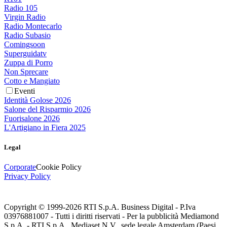
Radio 105
Virgin Radio
Radio Montecarlo
Radio Subasio
Comingsoon
Superguidatv
Zuppa di Porro
Non Sprecare
Cotto e Mangiato
Eventi
Identità Golose 2026
Salone del Risparmio 2026
Fuorisalone 2026
L'Artigiano in Fiera 2025
Legal
Corporate
Cookie Policy
Privacy Policy
Copyright © 1999-
2026
RTI S.p.A. Business Digital - P.Iva
03976881007 - Tutti i diritti riservati - Per la pubblicità Mediamond
S.p.A. - RTI S.p.A., Mediaset N.V., sede legale Amsterdam (Paesi