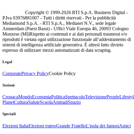
Copyright © 1999-
2026
RTI S.p.A. Business Digital -
P.Iva 03976881007 - Tutti i diritti riservati - Per la pubblicità
Mediamond S.p.A. - RTI S.p.A., Mediaset N.V., sede legale
Amsterdam (Paesi Bassi) - Uffici Viale Europa 46, 20093 Cologno
Monzese (MI)
Rispetto ai contenuti e ai dati personali trasmessi e/o
riprodotti è vietata ogni utilizzazione funzionale all’addestramento di
sistemi di intelligenza artificiale generativa. È altresì fatto divieto
espresso di utilizzare mezzi automatizzati di data scraping.
Legal
Corporate
Privacy Policy
Cookie Policy
Sezioni
Cronaca
Mondo
Economia
Politica
Spettacolo
Televisione
People
Lifestyl
Planet
Cultura
Salute
Scuola
Animali
Spazio
Speciali
Elezioni Italia
Elezioni estero
Grande Fratello
L'isola dei famosi
Amici