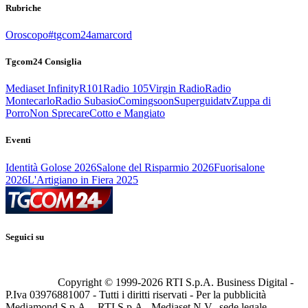
Rubriche
Oroscopo
#tgcom24amarcord
Tgcom24 Consiglia
Mediaset Infinity
R101
Radio 105
Virgin Radio
Radio
Montecarlo
Radio Subasio
Comingsoon
Superguidatv
Zuppa di
Porro
Non Sprecare
Cotto e Mangiato
Eventi
Identità Golose 2026
Salone del Risparmio 2026
Fuorisalone
2026
L'Artigiano in Fiera 2025
Seguici su
Copyright © 1999-
2026
RTI S.p.A. Business Digital -
P.Iva 03976881007 - Tutti i diritti riservati - Per la pubblicità
Mediamond S.p.A. - RTI S.p.A., Mediaset N.V., sede legale