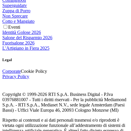
Comingsoon
Superguidatv
Zuppa di Porro
Non Sprecare
Cotto e Mangiato
Eventi
Identità Golose 2026
Salone del Risparmio 2026
Fuorisalone 2026
L'Artigiano in Fiera 2025
Legal
Corporate
Cookie Policy
Privacy Policy
Copyright © 1999-
2026
RTI S.p.A. Business Digital - P.Iva
03976881007 - Tutti i diritti riservati - Per la pubblicità Mediamond
S.p.A. - RTI S.p.A., Mediaset N.V., sede legale Amsterdam (Paesi
Bassi) - Uffici Viale Europa 46, 20093 Cologno Monzese (MI)
Rispetto ai contenuti e ai dati personali trasmessi e/o riprodotti è
vietata ogni utilizzazione funzionale all’addestramento di sistemi di
intelligenza artificiale generativa. È altresì fatto divieto espresso di