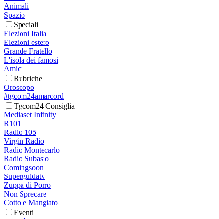
Animali
Spazio
Speciali
Elezioni Italia
Elezioni estero
Grande Fratello
L'isola dei famosi
Amici
Rubriche
Oroscopo
#tgcom24amarcord
Tgcom24 Consiglia
Mediaset Infinity
R101
Radio 105
Virgin Radio
Radio Montecarlo
Radio Subasio
Comingsoon
Superguidatv
Zuppa di Porro
Non Sprecare
Cotto e Mangiato
Eventi