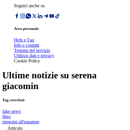
Seguici anche su
Area personale
Help e Faq
Info e contatti
Termini del servizio
Utilizzo dati e privacy
Cookie Policy
Ultime notizie su
serena
giacomin
Tag correlati:
fake news
libro
pinguini all'equatore
Articolo