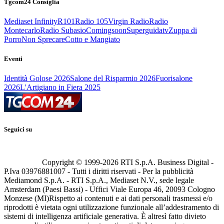
Tgcom24 Consiglia
Mediaset Infinity
R101
Radio 105
Virgin Radio
Radio
Montecarlo
Radio Subasio
Comingsoon
Superguidatv
Zuppa di
Porro
Non Sprecare
Cotto e Mangiato
Eventi
Identità Golose 2026
Salone del Risparmio 2026
Fuorisalone
2026
L'Artigiano in Fiera 2025
Seguici su
Copyright © 1999-
2026
RTI S.p.A. Business Digital -
P.Iva 03976881007 - Tutti i diritti riservati - Per la pubblicità
Mediamond S.p.A. - RTI S.p.A., Mediaset N.V., sede legale
Amsterdam (Paesi Bassi) - Uffici Viale Europa 46, 20093 Cologno
Monzese (MI)
Rispetto ai contenuti e ai dati personali trasmessi e/o
riprodotti è vietata ogni utilizzazione funzionale all’addestramento di
sistemi di intelligenza artificiale generativa. È altresì fatto divieto