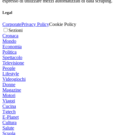
espresso di utilizzare mezzi automatizzati di data scraping.
Legal
Corporate
Privacy Policy
Cookie Policy
Sezioni
Cronaca
Mondo
Economia
Politica
Spettacolo
Televisione
People
Lifestyle
Videogiochi
Donne
Magazine
Motori
Viaggi
Cucina
Tgtech
E-Planet
Cultura
Salute
Scuola