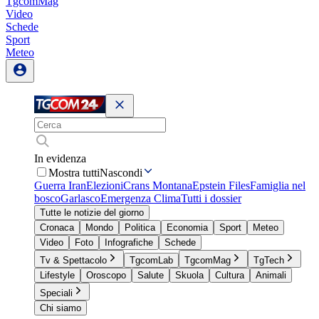
TgcomMag
Video
Schede
Sport
Meteo
In evidenza
Mostra tutti
Nascondi
Guerra Iran
Elezioni
Crans Montana
Epstein Files
Famiglia nel
bosco
Garlasco
Emergenza Clima
Tutti i dossier
Tutte le notizie del giorno
Cronaca
Mondo
Politica
Economia
Sport
Meteo
Video
Foto
Infografiche
Schede
Tv & Spettacolo
TgcomLab
TgcomMag
TgTech
Lifestyle
Oroscopo
Salute
Skuola
Cultura
Animali
Speciali
Chi siamo