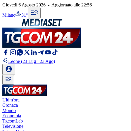
Giovedì 6 Agosto 2026
-
Aggiornato alle
22:56
Milano
31°
Leone
(23 Lug - 23 Ago)
Ultim'ora
Cronaca
Mondo
Economia
TgcomLab
Televisione