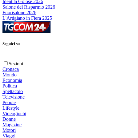
Identità Golose 2026
Salone del Risparmio 2026
Fuorisalone 2026
L'Artigiano in Fiera 2025
Seguici su
Sezioni
Cronaca
Mondo
Economia
Politica
Spettacolo
Televisione
People
Lifestyle
Videogiochi
Donne
Magazine
Motori
Viaggi