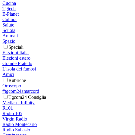
Cucina
Tgtech
E-Planet
Cultura
Salute
Scuola
Animali
Spazio
Speciali
Elezioni Italia
Elezioni estero
Grande Fratello
L'isola dei famosi
Amici
Rubriche
Oroscopo
#tgcom24amarcord
Tgcom24 Consiglia
Mediaset Infinity
R101
Radio 105
Virgin Radio
Radio Montecarlo
Radio Subasio