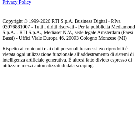
Privacy Policy
Copyright © 1999-
2026
RTI S.p.A. Business Digital - P.Iva
03976881007 - Tutti i diritti riservati - Per la pubblicità Mediamond
S.p.A. - RTI S.p.A., Mediaset N.V., sede legale Amsterdam (Paesi
Bassi) - Uffici Viale Europa 46, 20093 Cologno Monzese (MI)
Rispetto ai contenuti e ai dati personali trasmessi e/o riprodotti è
vietata ogni utilizzazione funzionale all’addestramento di sistemi di
intelligenza artificiale generativa. È altresì fatto divieto espresso di
utilizzare mezzi automatizzati di data scraping.