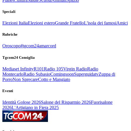
Planet
Cultura
Salute
Scuola
Animali
Spazio
Speciali
Elezioni Italia
Elezioni estero
Grande Fratello
L'isola dei famosi
Amici
Rubriche
Oroscopo
#tgcom24amarcord
Tgcom24 Consiglia
Mediaset Infinity
R101
Radio 105
Virgin Radio
Radio
Montecarlo
Radio Subasio
Comingsoon
Superguidatv
Zuppa di
Porro
Non Sprecare
Cotto e Mangiato
Eventi
Identità Golose 2026
Salone del Risparmio 2026
Fuorisalone
2026
L'Artigiano in Fiera 2025