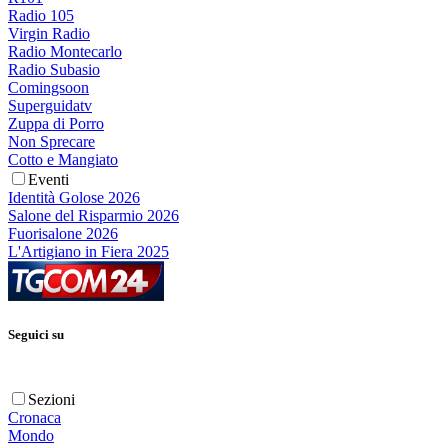
Radio 105
Virgin Radio
Radio Montecarlo
Radio Subasio
Comingsoon
Superguidatv
Zuppa di Porro
Non Sprecare
Cotto e Mangiato
Eventi
Identità Golose 2026
Salone del Risparmio 2026
Fuorisalone 2026
L'Artigiano in Fiera 2025
Seguici su
Sezioni
Cronaca
Mondo