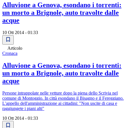
Alluvione a Genova, esondano i torrenti:
un morto a Brignole, auto travolte dalle
acque
10 Ott 2014 - 01:33
Articolo
Cronaca
Alluvione a Genova, esondano i torrenti:
un morto a Brignole, auto travolte dalle
acque
Persone intrappolate nelle vetture dopo la piena dello Scrivia nel
comune di Montoggio. In città esondano il Bisagno e il Fereggiano.
L'appello dell'amministrazione ai cittadini: "Non uscite di casa e
raggiungete i piani alti"
10 Ott 2014 - 01:33