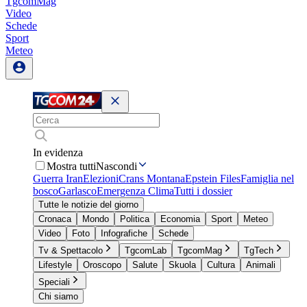
TgcomMag
Video
Schede
Sport
Meteo
In evidenza
Mostra tutti
Nascondi
Guerra Iran
Elezioni
Crans Montana
Epstein Files
Famiglia nel
bosco
Garlasco
Emergenza Clima
Tutti i dossier
Tutte le notizie del giorno
Cronaca
Mondo
Politica
Economia
Sport
Meteo
Video
Foto
Infografiche
Schede
Tv & Spettacolo
TgcomLab
TgcomMag
TgTech
Lifestyle
Oroscopo
Salute
Skuola
Cultura
Animali
Speciali
Chi siamo