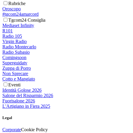
Rubriche
Oroscopo
#tgcom24amarcord
Tgcom24 Consiglia
Mediaset Infinity
R101
Radio 105
Virgin Radio
Radio Montecarlo
Radio Subasio
Comingsoon
Superguidatv
Zuppa di Porro
Non Sprecare
Cotto e Mangiato
Eventi
Identità Golose 2026
Salone del Risparmio 2026
Fuorisalone 2026
L'Artigiano in Fiera 2025
Legal
Corporate
Cookie Policy