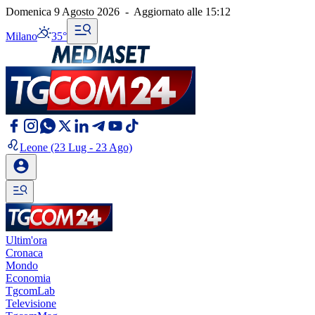
Domenica 9 Agosto 2026
-
Aggiornato alle
15:12
Milano
35°
Leone
(23 Lug - 23 Ago)
Ultim'ora
Cronaca
Mondo
Economia
TgcomLab
Televisione