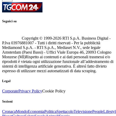
Seguici su
Copyright © 1999-
2026
RTI S.p.A. Business Digital -
P.Iva 03976881007 - Tutti i diritti riservati - Per la pubblicità
Mediamond S.p.A. - RTI S.p.A., Mediaset N.V., sede legale
Amsterdam (Paesi Bassi) - Uffici Viale Europa 46, 20093 Cologno
Monzese (MI)
Rispetto ai contenuti e ai dati personali trasmessi e/o
riprodotti è vietata ogni utilizzazione funzionale all’addestramento di
sistemi di intelligenza artificiale generativa. È altresì fatto divieto
espresso di utilizzare mezzi automatizzati di data scraping.
Legal
Corporate
Privacy Policy
Cookie Policy
Sezioni
Cronaca
Mondo
Economia
Politica
Spettacolo
Televisione
People
Lifestyl