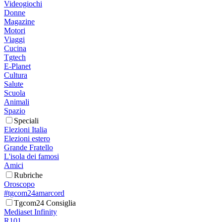
Videogiochi
Donne
Magazine
Motori
Viaggi
Cucina
Tgtech
E-Planet
Cultura
Salute
Scuola
Animali
Spazio
Speciali
Elezioni Italia
Elezioni estero
Grande Fratello
L'isola dei famosi
Amici
Rubriche
Oroscopo
#tgcom24amarcord
Tgcom24 Consiglia
Mediaset Infinity
R101