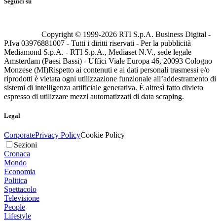
Seguici su
Copyright © 1999-
2026
RTI S.p.A. Business Digital -
P.Iva 03976881007 - Tutti i diritti riservati - Per la pubblicità
Mediamond S.p.A. - RTI S.p.A., Mediaset N.V., sede legale
Amsterdam (Paesi Bassi) - Uffici Viale Europa 46, 20093 Cologno
Monzese (MI)
Rispetto ai contenuti e ai dati personali trasmessi e/o
riprodotti è vietata ogni utilizzazione funzionale all’addestramento di
sistemi di intelligenza artificiale generativa. È altresì fatto divieto
espresso di utilizzare mezzi automatizzati di data scraping.
Legal
Corporate
Privacy Policy
Cookie Policy
Sezioni
Cronaca
Mondo
Economia
Politica
Spettacolo
Televisione
People
Lifestyle