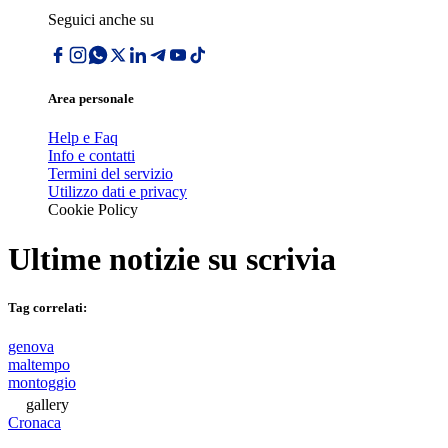
Seguici anche su
Area personale
Help e Faq
Info e contatti
Termini del servizio
Utilizzo dati e privacy
Cookie Policy
Ultime notizie su
scrivia
Tag correlati:
genova
maltempo
montoggio
gallery
Cronaca