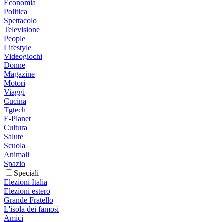
Economia
Politica
Spettacolo
Televisione
People
Lifestyle
Videogiochi
Donne
Magazine
Motori
Viaggi
Cucina
Tgtech
E-Planet
Cultura
Salute
Scuola
Animali
Spazio
Speciali
Elezioni Italia
Elezioni estero
Grande Fratello
L'isola dei famosi
Amici