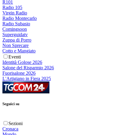
R101
Radio 105
Virgin Radio
Radio Montecarlo
Radio Subasio
Comingsoon
Superguidatv
Zuppa di Porro
Non Sprecare
Cotto e Mangiato
Eventi
Identità Golose 2026
Salone del Risparmio 2026
Fuorisalone 2026
L'Artigiano in Fiera 2025
Seguici su
Sezioni
Cronaca
Mondo