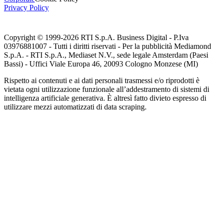
Privacy Policy
Copyright © 1999-
2026
RTI S.p.A. Business Digital - P.Iva
03976881007 - Tutti i diritti riservati - Per la pubblicità Mediamond
S.p.A. - RTI S.p.A., Mediaset N.V., sede legale Amsterdam (Paesi
Bassi) - Uffici Viale Europa 46, 20093 Cologno Monzese (MI)
Rispetto ai contenuti e ai dati personali trasmessi e/o riprodotti è
vietata ogni utilizzazione funzionale all’addestramento di sistemi di
intelligenza artificiale generativa. È altresì fatto divieto espresso di
utilizzare mezzi automatizzati di data scraping.