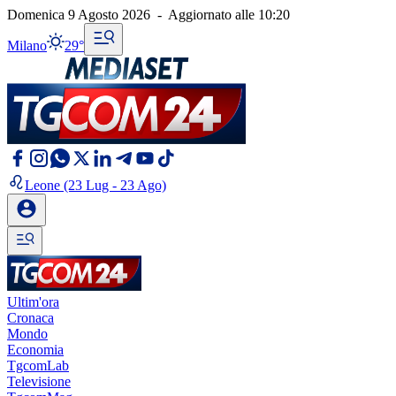
Domenica 9 Agosto 2026
-
Aggiornato alle
10:20
Milano
29°
Leone
(23 Lug - 23 Ago)
Ultim'ora
Cronaca
Mondo
Economia
TgcomLab
Televisione