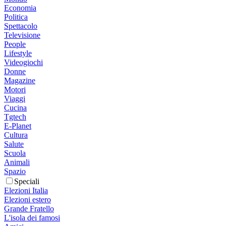
Economia
Politica
Spettacolo
Televisione
People
Lifestyle
Videogiochi
Donne
Magazine
Motori
Viaggi
Cucina
Tgtech
E-Planet
Cultura
Salute
Scuola
Animali
Spazio
Speciali
Elezioni Italia
Elezioni estero
Grande Fratello
L'isola dei famosi