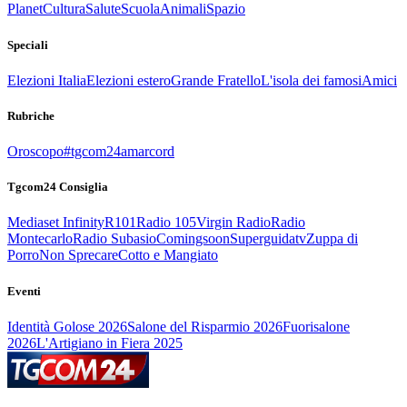
Planet
Cultura
Salute
Scuola
Animali
Spazio
Speciali
Elezioni Italia
Elezioni estero
Grande Fratello
L'isola dei famosi
Amici
Rubriche
Oroscopo
#tgcom24amarcord
Tgcom24 Consiglia
Mediaset Infinity
R101
Radio 105
Virgin Radio
Radio
Montecarlo
Radio Subasio
Comingsoon
Superguidatv
Zuppa di
Porro
Non Sprecare
Cotto e Mangiato
Eventi
Identità Golose 2026
Salone del Risparmio 2026
Fuorisalone
2026
L'Artigiano in Fiera 2025