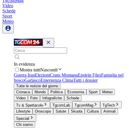
TgcomMag
Video
Schede
Sport
Meteo
In evidenza
Mostra tutti
Nascondi
Guerra Iran
Elezioni
Crans Montana
Epstein Files
Famiglia nel
bosco
Garlasco
Emergenza Clima
Tutti i dossier
Tutte le notizie del giorno
Cronaca
Mondo
Politica
Economia
Sport
Meteo
Video
Foto
Infografiche
Schede
Tv & Spettacolo
TgcomLab
TgcomMag
TgTech
Lifestyle
Oroscopo
Salute
Skuola
Cultura
Animali
Speciali
Chi siamo