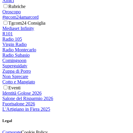
Amici
Rubriche
Oroscopo
#tgcom24amarcord
Tgcom24 Consiglia
Mediaset Infinity
R101
Radio 105
Virgin Radio
Radio Montecarlo
Radio Subasio
Comingsoon
Superguidatv
Zuppa di Porro
Non Sprecare
Cotto e Mangiato
Eventi
Identità Golose 2026
Salone del Risparmio 2026
Fuorisalone 2026
L'Artigiano in Fiera 2025
Legal
Corporate
Cookie Policy