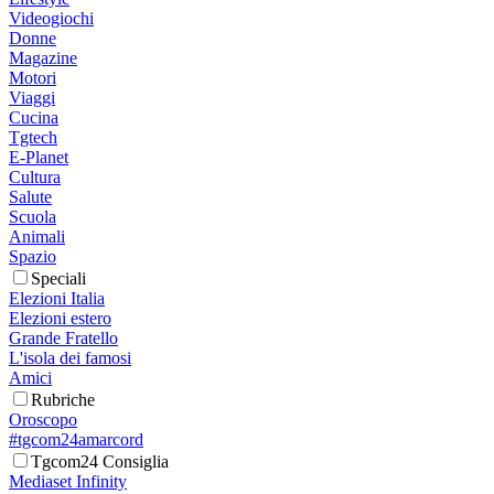
Videogiochi
Donne
Magazine
Motori
Viaggi
Cucina
Tgtech
E-Planet
Cultura
Salute
Scuola
Animali
Spazio
Speciali
Elezioni Italia
Elezioni estero
Grande Fratello
L'isola dei famosi
Amici
Rubriche
Oroscopo
#tgcom24amarcord
Tgcom24 Consiglia
Mediaset Infinity