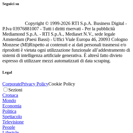
Seguici su
Copyright © 1999-
2026
RTI S.p.A. Business Digital -
P.Iva 03976881007 - Tutti i diritti riservati - Per la pubblicità
Mediamond S.p.A. - RTI S.p.A., Mediaset N.V., sede legale
Amsterdam (Paesi Bassi) - Uffici Viale Europa 46, 20093 Cologno
Monzese (MI)
Rispetto ai contenuti e ai dati personali trasmessi e/o
riprodotti è vietata ogni utilizzazione funzionale all’addestramento di
sistemi di intelligenza artificiale generativa. È altresì fatto divieto
espresso di utilizzare mezzi automatizzati di data scraping.
Legal
Corporate
Privacy Policy
Cookie Policy
Sezioni
Cronaca
Mondo
Economia
Politica
Spettacolo
Televisione
People
Lifestyle