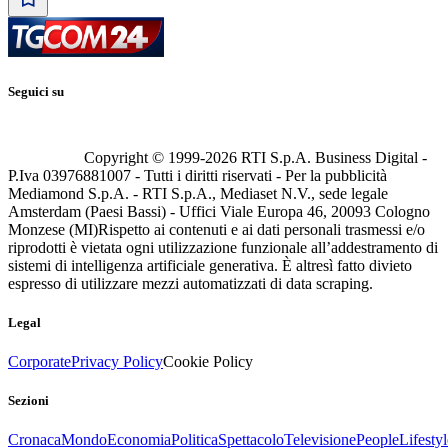
Seguici su
Copyright © 1999-
2026
RTI S.p.A. Business Digital -
P.Iva 03976881007 - Tutti i diritti riservati - Per la pubblicità
Mediamond S.p.A. - RTI S.p.A., Mediaset N.V., sede legale
Amsterdam (Paesi Bassi) - Uffici Viale Europa 46, 20093 Cologno
Monzese (MI)
Rispetto ai contenuti e ai dati personali trasmessi e/o
riprodotti è vietata ogni utilizzazione funzionale all’addestramento di
sistemi di intelligenza artificiale generativa. È altresì fatto divieto
espresso di utilizzare mezzi automatizzati di data scraping.
Legal
Corporate
Privacy Policy
Cookie Policy
Sezioni
Cronaca
Mondo
Economia
Politica
Spettacolo
Televisione
People
Lifestyl