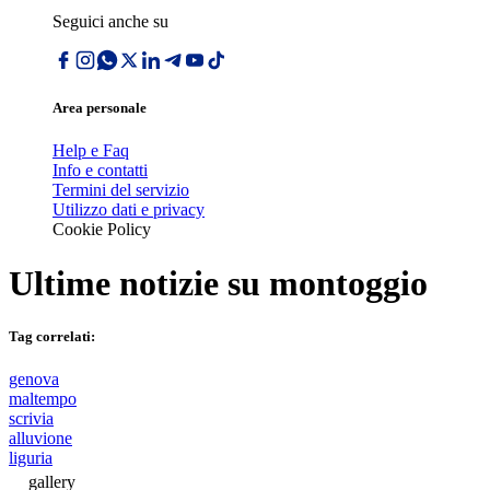
Seguici anche su
Area personale
Help e Faq
Info e contatti
Termini del servizio
Utilizzo dati e privacy
Cookie Policy
Ultime notizie su
montoggio
Tag correlati:
genova
maltempo
scrivia
alluvione
liguria
gallery