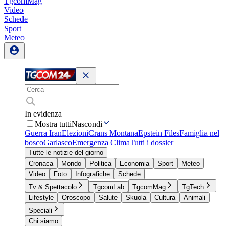
TgcomMag
Video
Schede
Sport
Meteo
In evidenza
Mostra tutti
Nascondi
Guerra Iran
Elezioni
Crans Montana
Epstein Files
Famiglia nel
bosco
Garlasco
Emergenza Clima
Tutti i dossier
Tutte le notizie del giorno
Cronaca
Mondo
Politica
Economia
Sport
Meteo
Video
Foto
Infografiche
Schede
Tv & Spettacolo
TgcomLab
TgcomMag
TgTech
Lifestyle
Oroscopo
Salute
Skuola
Cultura
Animali
Speciali
Chi siamo