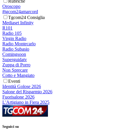
Rubriche
Oroscopo
#tgcom24amarcord
Tgcom24 Consiglia
Mediaset Infinity
R101
Radio 105
Virgin Radio
Radio Montecarlo
Radio Subasio
Comingsoon
Superguidatv
Zuppa di Porro
Non Sprecare
Cotto e Mangiato
Eventi
Identità Golose 2026
Salone del Risparmio 2026
Fuorisalone 2026
L'Artigiano in Fiera 2025
Seguici su