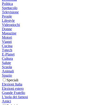
Politica
Spettacolo
Televisione
People
Lifestyle
Videogiochi
Donne
Magazine
Motori
Viaggi
Cucina
Tgtech
E-Planet
Cultura
Salute
Scuola
Animali
Spazio
Speciali
Elezioni Italia
Elezioni estero
Grande Fratello
L'isola dei famosi
Amici