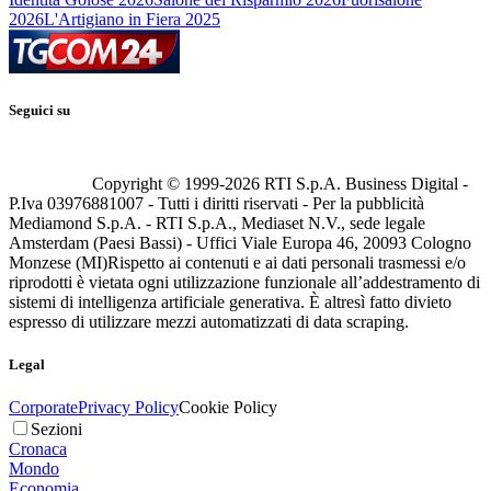
2026
L'Artigiano in Fiera 2025
Seguici su
Copyright © 1999-
2026
RTI S.p.A. Business Digital -
P.Iva 03976881007 - Tutti i diritti riservati - Per la pubblicità
Mediamond S.p.A. - RTI S.p.A., Mediaset N.V., sede legale
Amsterdam (Paesi Bassi) - Uffici Viale Europa 46, 20093 Cologno
Monzese (MI)
Rispetto ai contenuti e ai dati personali trasmessi e/o
riprodotti è vietata ogni utilizzazione funzionale all’addestramento di
sistemi di intelligenza artificiale generativa. È altresì fatto divieto
espresso di utilizzare mezzi automatizzati di data scraping.
Legal
Corporate
Privacy Policy
Cookie Policy
Sezioni
Cronaca
Mondo
Economia