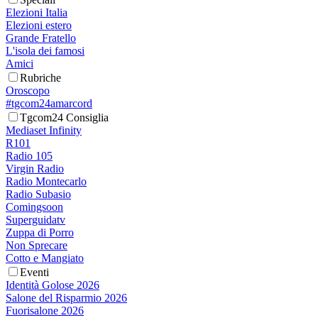
Elezioni Italia
Elezioni estero
Grande Fratello
L'isola dei famosi
Amici
Rubriche
Oroscopo
#tgcom24amarcord
Tgcom24 Consiglia
Mediaset Infinity
R101
Radio 105
Virgin Radio
Radio Montecarlo
Radio Subasio
Comingsoon
Superguidatv
Zuppa di Porro
Non Sprecare
Cotto e Mangiato
Eventi
Identità Golose 2026
Salone del Risparmio 2026
Fuorisalone 2026