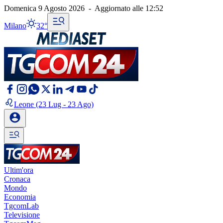
Domenica 9 Agosto 2026
-
Aggiornato alle
12:52
Milano
32°
Leone
(23 Lug - 23 Ago)
Ultim'ora
Cronaca
Mondo
Economia
TgcomLab
Televisione