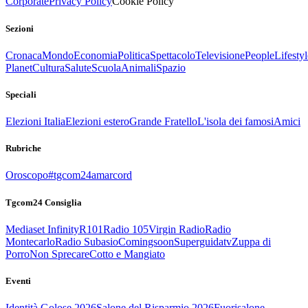
Corporate
Privacy Policy
Cookie Policy
Sezioni
Cronaca
Mondo
Economia
Politica
Spettacolo
Televisione
People
Lifestyl
Planet
Cultura
Salute
Scuola
Animali
Spazio
Speciali
Elezioni Italia
Elezioni estero
Grande Fratello
L'isola dei famosi
Amici
Rubriche
Oroscopo
#tgcom24amarcord
Tgcom24 Consiglia
Mediaset Infinity
R101
Radio 105
Virgin Radio
Radio
Montecarlo
Radio Subasio
Comingsoon
Superguidatv
Zuppa di
Porro
Non Sprecare
Cotto e Mangiato
Eventi
Identità Golose 2026
Salone del Risparmio 2026
Fuorisalone