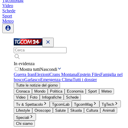
TgcomMag
Video
Schede
Sport
Meteo
In evidenza
Mostra tutti
Nascondi
Guerra Iran
Elezioni
Crans Montana
Epstein Files
Famiglia nel
bosco
Garlasco
Emergenza Clima
Tutti i dossier
Tutte le notizie del giorno
Cronaca
Mondo
Politica
Economia
Sport
Meteo
Video
Foto
Infografiche
Schede
Tv & Spettacolo
TgcomLab
TgcomMag
TgTech
Lifestyle
Oroscopo
Salute
Skuola
Cultura
Animali
Speciali
Chi siamo