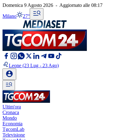
Domenica 9 Agosto 2026
-
Aggiornato alle
08:17
Milano
27°
Leone
(23 Lug - 23 Ago)
Ultim'ora
Cronaca
Mondo
Economia
TgcomLab
Televisione