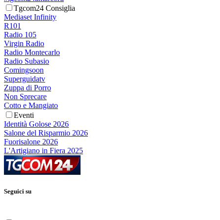
Tgcom24 Consiglia
Mediaset Infinity
R101
Radio 105
Virgin Radio
Radio Montecarlo
Radio Subasio
Comingsoon
Superguidatv
Zuppa di Porro
Non Sprecare
Cotto e Mangiato
Eventi
Identità Golose 2026
Salone del Risparmio 2026
Fuorisalone 2026
L'Artigiano in Fiera 2025
Seguici su