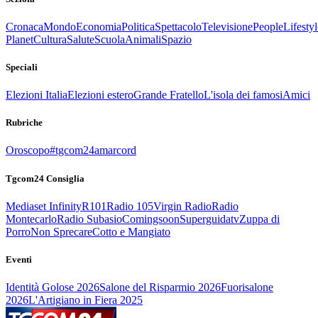
Cronaca
Mondo
Economia
Politica
Spettacolo
Televisione
People
Lifestyl
Planet
Cultura
Salute
Scuola
Animali
Spazio
Speciali
Elezioni Italia
Elezioni estero
Grande Fratello
L'isola dei famosi
Amici
Rubriche
Oroscopo
#tgcom24amarcord
Tgcom24 Consiglia
Mediaset Infinity
R101
Radio 105
Virgin Radio
Radio
Montecarlo
Radio Subasio
Comingsoon
Superguidatv
Zuppa di
Porro
Non Sprecare
Cotto e Mangiato
Eventi
Identità Golose 2026
Salone del Risparmio 2026
Fuorisalone
2026
L'Artigiano in Fiera 2025