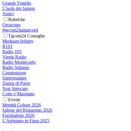
Grande Fratello
L'isola dei famosi
Amici
Rubriche
Oroscopo
#tgcom24amarcord
Tgcom24 Consiglia
Mediaset Infinity
R101
Radio 105
Virgin Radio
Radio Montecarlo
Radio Subasio
Comingsoon
Superguidatv
Zuppa di Porro
Non Sprecare
Cotto e Mangiato
Eventi
Identità Golose 2026
Salone del Risparmio 2026
Fuorisalone 2026
L'Artigiano in Fiera 2025