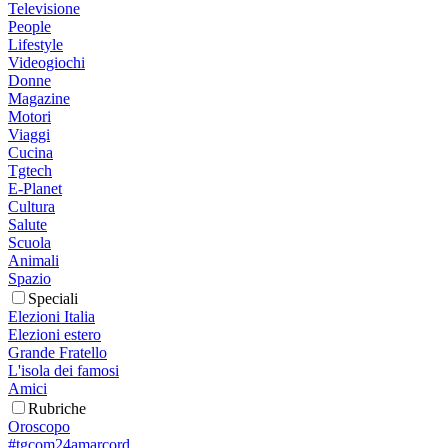
Televisione
People
Lifestyle
Videogiochi
Donne
Magazine
Motori
Viaggi
Cucina
Tgtech
E-Planet
Cultura
Salute
Scuola
Animali
Spazio
Speciali
Elezioni Italia
Elezioni estero
Grande Fratello
L'isola dei famosi
Amici
Rubriche
Oroscopo
#tgcom24amarcord