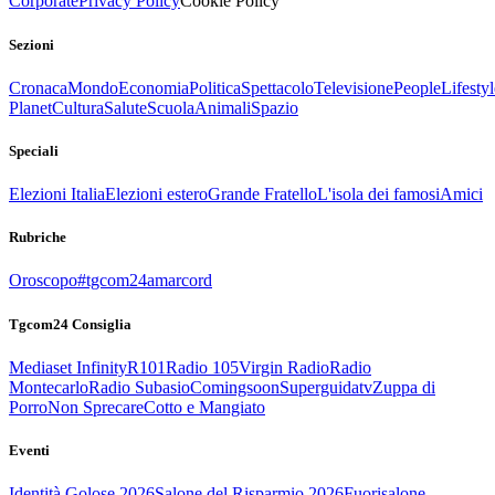
Corporate
Privacy Policy
Cookie Policy
Sezioni
Cronaca
Mondo
Economia
Politica
Spettacolo
Televisione
People
Lifestyl
Planet
Cultura
Salute
Scuola
Animali
Spazio
Speciali
Elezioni Italia
Elezioni estero
Grande Fratello
L'isola dei famosi
Amici
Rubriche
Oroscopo
#tgcom24amarcord
Tgcom24 Consiglia
Mediaset Infinity
R101
Radio 105
Virgin Radio
Radio
Montecarlo
Radio Subasio
Comingsoon
Superguidatv
Zuppa di
Porro
Non Sprecare
Cotto e Mangiato
Eventi
Identità Golose 2026
Salone del Risparmio 2026
Fuorisalone