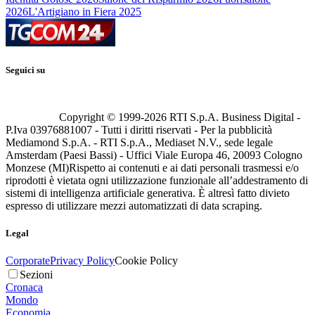
2026
L'Artigiano in Fiera 2025
Seguici su
Copyright © 1999-
2026
RTI S.p.A. Business Digital -
P.Iva 03976881007 - Tutti i diritti riservati - Per la pubblicità
Mediamond S.p.A. - RTI S.p.A., Mediaset N.V., sede legale
Amsterdam (Paesi Bassi) - Uffici Viale Europa 46, 20093 Cologno
Monzese (MI)
Rispetto ai contenuti e ai dati personali trasmessi e/o
riprodotti è vietata ogni utilizzazione funzionale all’addestramento di
sistemi di intelligenza artificiale generativa. È altresì fatto divieto
espresso di utilizzare mezzi automatizzati di data scraping.
Legal
Corporate
Privacy Policy
Cookie Policy
Sezioni
Cronaca
Mondo
Economia