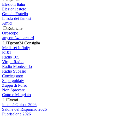
Elezioni Italia
Elezioni estero
Grande Fratello
L'isola dei famosi
Amici
Rubriche
Oroscopo
#tgcom24amarcord
Tgcom24 Consiglia
Mediaset Infinity
R101
Radio 105
Virgin Radio
Radio Montecarlo
Radio Subasio
Comingsoon
Superguidatv
Zuppa di Porro
Non Sprecare
Cotto e Mangiato
Eventi
Identità Golose 2026
Salone del Risparmio 2026
Fuorisalone 2026