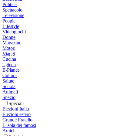
Politica
Spettacolo
Televisione
People
Lifestyle
Videogiochi
Donne
Magazine
Motori
Viaggi
Cucina
Tgtech
E-Planet
Cultura
Salute
Scuola
Animali
Spazio
Speciali
Elezioni Italia
Elezioni estero
Grande Fratello
L'isola dei famosi
Amici