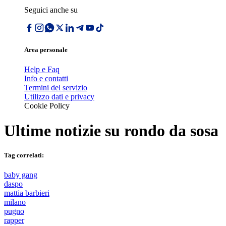
Seguici anche su
Area personale
Help e Faq
Info e contatti
Termini del servizio
Utilizzo dati e privacy
Cookie Policy
Ultime notizie su
rondo da sosa
Tag correlati:
baby gang
daspo
mattia barbieri
milano
pugno
rapper