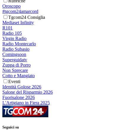
Rubriche
Oroscopo
#tgcom24amarcord
Tgcom24 Consiglia
Mediaset Infinity
R101
Radio 105
Virgin Radio
Radio Montecarlo
Radio Subasio
Comingsoon
Superguidatv
Zuppa di Porro
Non Sprecare
Cotto e Mangiato
Eventi
Identità Golose 2026
Salone del Risparmio 2026
Fuorisalone 2026
L'Artigiano in Fiera 2025
Seguici su