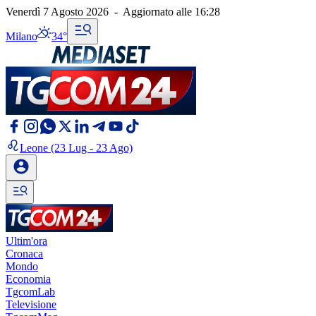
Venerdì 7 Agosto 2026
-
Aggiornato alle
16:28
Milano
34°
Leone
(23 Lug - 23 Ago)
Ultim'ora
Cronaca
Mondo
Economia
TgcomLab
Televisione