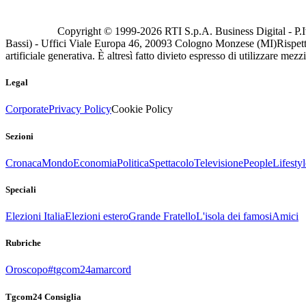
Copyright © 1999-
2026
RTI S.p.A. Business Digital - P.I
Bassi) - Uffici Viale Europa 46, 20093 Cologno Monzese (MI)
Rispett
artificiale generativa. È altresì fatto divieto espresso di utilizzare mez
Legal
Corporate
Privacy Policy
Cookie Policy
Sezioni
Cronaca
Mondo
Economia
Politica
Spettacolo
Televisione
People
Lifestyl
Speciali
Elezioni Italia
Elezioni estero
Grande Fratello
L'isola dei famosi
Amici
Rubriche
Oroscopo
#tgcom24amarcord
Tgcom24 Consiglia