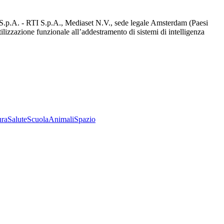
d S.p.A. - RTI S.p.A., Mediaset N.V., sede legale Amsterdam (Paesi
utilizzazione funzionale all’addestramento di sistemi di intelligenza
ura
Salute
Scuola
Animali
Spazio