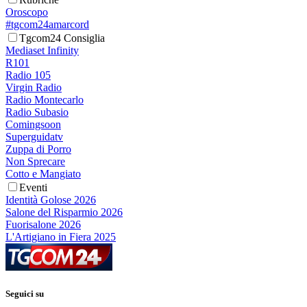
Oroscopo
#tgcom24amarcord
Tgcom24 Consiglia
Mediaset Infinity
R101
Radio 105
Virgin Radio
Radio Montecarlo
Radio Subasio
Comingsoon
Superguidatv
Zuppa di Porro
Non Sprecare
Cotto e Mangiato
Eventi
Identità Golose 2026
Salone del Risparmio 2026
Fuorisalone 2026
L'Artigiano in Fiera 2025
Seguici su