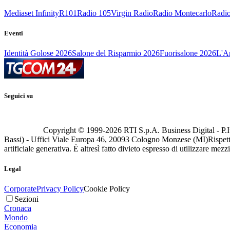
Mediaset Infinity
R101
Radio 105
Virgin Radio
Radio Montecarlo
Radio
Eventi
Identità Golose 2026
Salone del Risparmio 2026
Fuorisalone 2026
L'Ar
Seguici su
Copyright © 1999-
2026
RTI S.p.A. Business Digital - P.I
Bassi) - Uffici Viale Europa 46, 20093 Cologno Monzese (MI)
Rispett
artificiale generativa. È altresì fatto divieto espresso di utilizzare mez
Legal
Corporate
Privacy Policy
Cookie Policy
Sezioni
Cronaca
Mondo
Economia