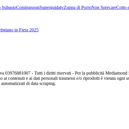
 Subasio
Comingsoon
Superguidatv
Zuppa di Porro
Non Sprecare
Cotto 
tigiano in Fiera 2025
va 03976881007 - Tutti i diritti riservati - Per la pubblicità Mediamon
o ai contenuti e ai dati personali trasmessi e/o riprodotti è vietata ogni 
zi automatizzati di data scraping.