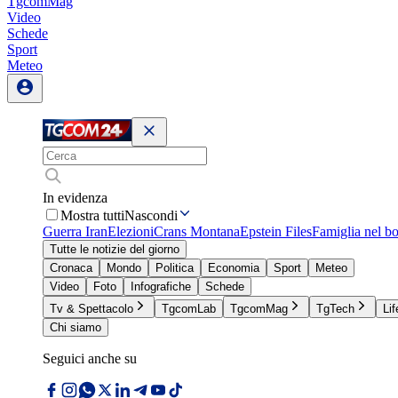
TgcomMag
Video
Schede
Sport
Meteo
In evidenza
Mostra tutti
Nascondi
Guerra Iran
Elezioni
Crans Montana
Epstein Files
Famiglia nel b
Tutte le notizie del giorno
Cronaca
Mondo
Politica
Economia
Sport
Meteo
Video
Foto
Infografiche
Schede
Tv & Spettacolo
TgcomLab
TgcomMag
TgTech
Lif
Chi siamo
Seguici anche su