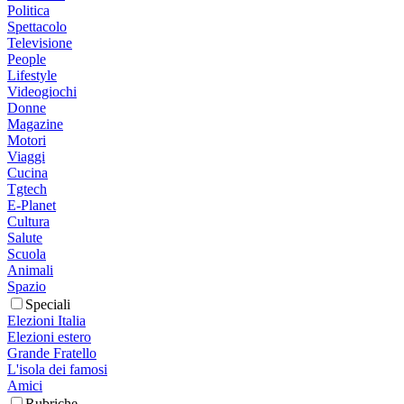
Politica
Spettacolo
Televisione
People
Lifestyle
Videogiochi
Donne
Magazine
Motori
Viaggi
Cucina
Tgtech
E-Planet
Cultura
Salute
Scuola
Animali
Spazio
Speciali
Elezioni Italia
Elezioni estero
Grande Fratello
L'isola dei famosi
Amici
Rubriche