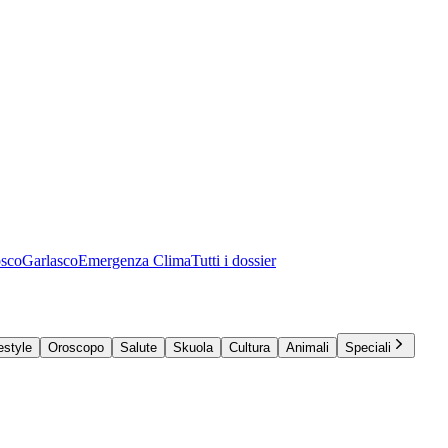
osco
Garlasco
Emergenza Clima
Tutti i dossier
estyle
Oroscopo
Salute
Skuola
Cultura
Animali
Speciali