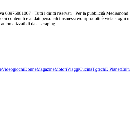
va 03976881007 - Tutti i diritti riservati - Per la pubblicità Mediamon
o ai contenuti e ai dati personali trasmessi e/o riprodotti è vietata ogni 
zi automatizzati di data scraping.
e
Videogiochi
Donne
Magazine
Motori
Viaggi
Cucina
Tgtech
E-Planet
Cult