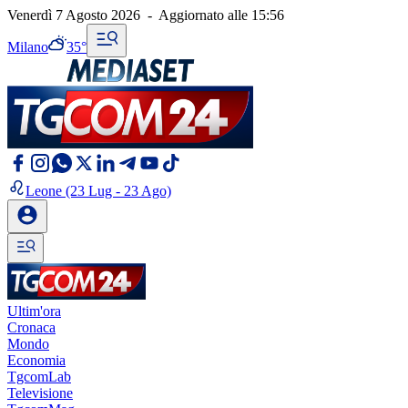
Venerdì 7 Agosto 2026
-
Aggiornato alle
15:56
Milano
35°
Leone
(23 Lug - 23 Ago)
Ultim'ora
Cronaca
Mondo
Economia
TgcomLab
Televisione