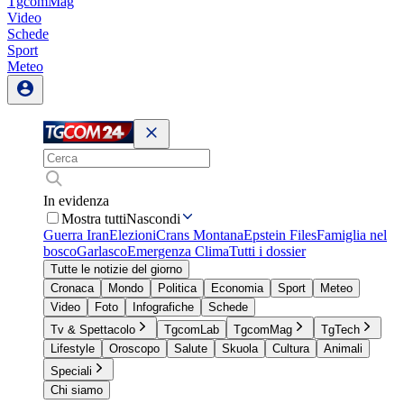
TgcomMag
Video
Schede
Sport
Meteo
In evidenza
Mostra tutti
Nascondi
Guerra Iran
Elezioni
Crans Montana
Epstein Files
Famiglia nel
bosco
Garlasco
Emergenza Clima
Tutti i dossier
Tutte le notizie del giorno
Cronaca
Mondo
Politica
Economia
Sport
Meteo
Video
Foto
Infografiche
Schede
Tv & Spettacolo
TgcomLab
TgcomMag
TgTech
Lifestyle
Oroscopo
Salute
Skuola
Cultura
Animali
Speciali
Chi siamo