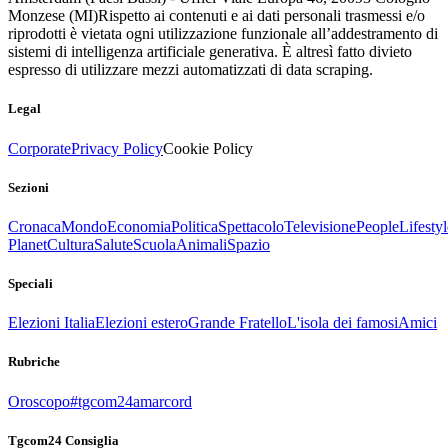
Monzese (MI)
Rispetto ai contenuti e ai dati personali trasmessi e/o
riprodotti è vietata ogni utilizzazione funzionale all’addestramento di
sistemi di intelligenza artificiale generativa. È altresì fatto divieto
espresso di utilizzare mezzi automatizzati di data scraping.
Legal
Corporate
Privacy Policy
Cookie Policy
Sezioni
Cronaca
Mondo
Economia
Politica
Spettacolo
Televisione
People
Lifestyl
Planet
Cultura
Salute
Scuola
Animali
Spazio
Speciali
Elezioni Italia
Elezioni estero
Grande Fratello
L'isola dei famosi
Amici
Rubriche
Oroscopo
#tgcom24amarcord
Tgcom24 Consiglia