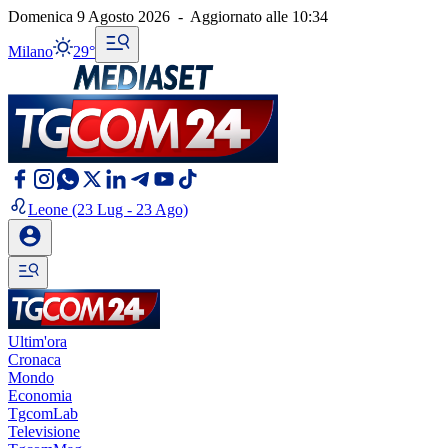
Domenica 9 Agosto 2026
-
Aggiornato alle
10:34
Milano
29°
Leone
(23 Lug - 23 Ago)
Ultim'ora
Cronaca
Mondo
Economia
TgcomLab
Televisione