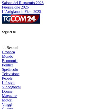
Salone del Risparmio 2026
Fuorisalone 2026
L'Artigiano in Fiera 2025
Seguici su
Sezioni
Cronaca
Mondo
Economia
Politica
Spettacolo
Televisione
People
Lifestyle
Videogiochi
Donne
Magazine
Motori
Viaggi
Cucina