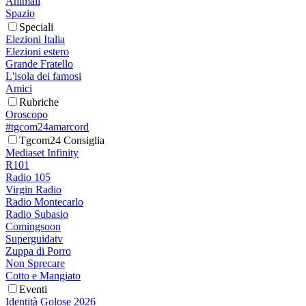
Animali
Spazio
Speciali
Elezioni Italia
Elezioni estero
Grande Fratello
L'isola dei famosi
Amici
Rubriche
Oroscopo
#tgcom24amarcord
Tgcom24 Consiglia
Mediaset Infinity
R101
Radio 105
Virgin Radio
Radio Montecarlo
Radio Subasio
Comingsoon
Superguidatv
Zuppa di Porro
Non Sprecare
Cotto e Mangiato
Eventi
Identità Golose 2026