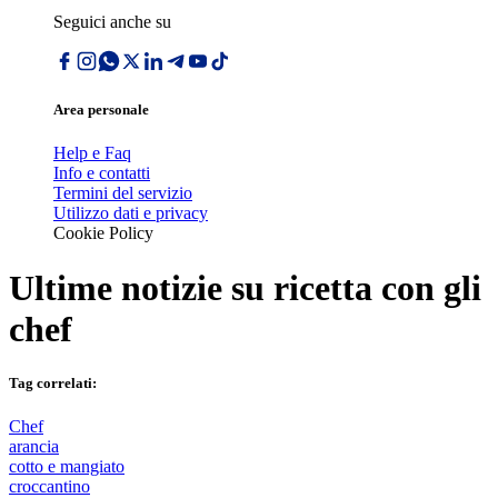
Seguici anche su
Area personale
Help e Faq
Info e contatti
Termini del servizio
Utilizzo dati e privacy
Cookie Policy
Ultime notizie su
ricetta con gli
chef
Tag correlati:
Chef
arancia
cotto e mangiato
croccantino