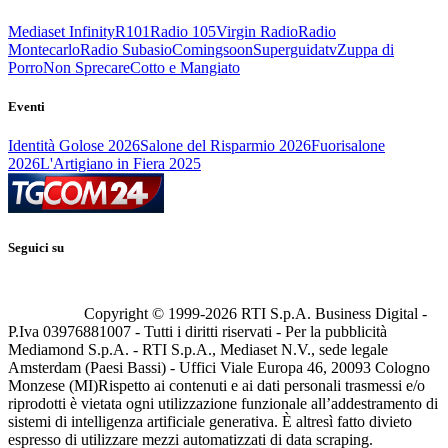
Mediaset Infinity
R101
Radio 105
Virgin Radio
Radio
Montecarlo
Radio Subasio
Comingsoon
Superguidatv
Zuppa di
Porro
Non Sprecare
Cotto e Mangiato
Eventi
Identità Golose 2026
Salone del Risparmio 2026
Fuorisalone
2026
L'Artigiano in Fiera 2025
Seguici su
Copyright © 1999-
2026
RTI S.p.A. Business Digital -
P.Iva 03976881007 - Tutti i diritti riservati - Per la pubblicità
Mediamond S.p.A. - RTI S.p.A., Mediaset N.V., sede legale
Amsterdam (Paesi Bassi) - Uffici Viale Europa 46, 20093 Cologno
Monzese (MI)
Rispetto ai contenuti e ai dati personali trasmessi e/o
riprodotti è vietata ogni utilizzazione funzionale all’addestramento di
sistemi di intelligenza artificiale generativa. È altresì fatto divieto
espresso di utilizzare mezzi automatizzati di data scraping.