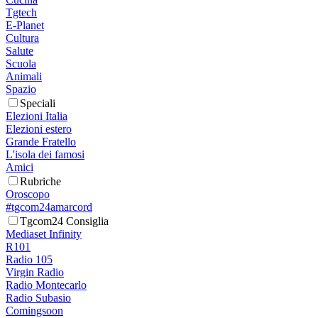
Tgtech
E-Planet
Cultura
Salute
Scuola
Animali
Spazio
Speciali
Elezioni Italia
Elezioni estero
Grande Fratello
L'isola dei famosi
Amici
Rubriche
Oroscopo
#tgcom24amarcord
Tgcom24 Consiglia
Mediaset Infinity
R101
Radio 105
Virgin Radio
Radio Montecarlo
Radio Subasio
Comingsoon