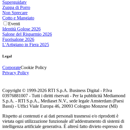
Superguidatv
Zuppa di Porro
Non Sprecare
Cotto e Mangiato
Eventi
Identità Golose 2026
Salone del Risparmio 2026
Fuorisalone 2026
L'Artigiano in Fiera 2025
Legal
Corporate
Cookie Policy
Privacy Policy
Copyright © 1999-
2026
RTI S.p.A. Business Digital - P.Iva
03976881007 - Tutti i diritti riservati - Per la pubblicità Mediamond
S.p.A. - RTI S.p.A., Mediaset N.V., sede legale Amsterdam (Paesi
Bassi) - Uffici Viale Europa 46, 20093 Cologno Monzese (MI)
Rispetto ai contenuti e ai dati personali trasmessi e/o riprodotti è
vietata ogni utilizzazione funzionale all’addestramento di sistemi di
intelligenza artificiale generativa. È altresì fatto divieto espresso di