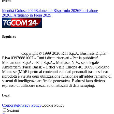
Eventi
Identità Golose 2026
Salone del Risparmio 2026
Fuorisalone
2026
L'Artigiano in Fiera 2025
Seguici su
Copyright © 1999-
2026
RTI S.p.A. Business Digital -
P.Iva 03976881007 - Tutti i diritti riservati - Per la pubblicità
Mediamond S.p.A. - RTI S.p.A., Mediaset N.V., sede legale
Amsterdam (Paesi Bassi) - Uffici Viale Europa 46, 20093 Cologno
Monzese (MI)
Rispetto ai contenuti e ai dati personali trasmessi e/o
riprodotti è vietata ogni utilizzazione funzionale all’addestramento di
sistemi di intelligenza artificiale generativa. È altresì fatto divieto
espresso di utilizzare mezzi automatizzati di data scraping.
Legal
Corporate
Privacy Policy
Cookie Policy
Sezioni