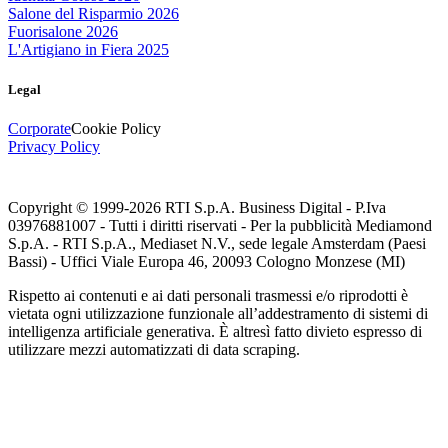
Salone del Risparmio 2026
Fuorisalone 2026
L'Artigiano in Fiera 2025
Legal
Corporate
Cookie Policy
Privacy Policy
Copyright © 1999-
2026
RTI S.p.A. Business Digital - P.Iva
03976881007 - Tutti i diritti riservati - Per la pubblicità Mediamond
S.p.A. - RTI S.p.A., Mediaset N.V., sede legale Amsterdam (Paesi
Bassi) - Uffici Viale Europa 46, 20093 Cologno Monzese (MI)
Rispetto ai contenuti e ai dati personali trasmessi e/o riprodotti è
vietata ogni utilizzazione funzionale all’addestramento di sistemi di
intelligenza artificiale generativa. È altresì fatto divieto espresso di
utilizzare mezzi automatizzati di data scraping.