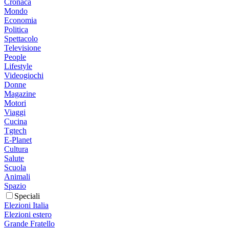
Cronaca
Mondo
Economia
Politica
Spettacolo
Televisione
People
Lifestyle
Videogiochi
Donne
Magazine
Motori
Viaggi
Cucina
Tgtech
E-Planet
Cultura
Salute
Scuola
Animali
Spazio
Speciali
Elezioni Italia
Elezioni estero
Grande Fratello