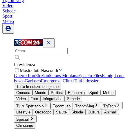
TgcomMag
Video
Schede
Sport
Meteo
In evidenza
Mostra tutti
Nascondi
Guerra Iran
Elezioni
Crans Montana
Epstein Files
Famiglia nel
bosco
Garlasco
Emergenza Clima
Tutti i dossier
Tutte le notizie del giorno
Cronaca
Mondo
Politica
Economia
Sport
Meteo
Video
Foto
Infografiche
Schede
Tv & Spettacolo
TgcomLab
TgcomMag
TgTech
Lifestyle
Oroscopo
Salute
Skuola
Cultura
Animali
Speciali
Chi siamo