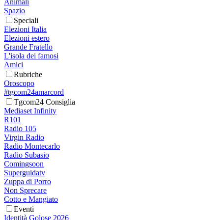
Animali
Spazio
Speciali
Elezioni Italia
Elezioni estero
Grande Fratello
L'isola dei famosi
Amici
Rubriche
Oroscopo
#tgcom24amarcord
Tgcom24 Consiglia
Mediaset Infinity
R101
Radio 105
Virgin Radio
Radio Montecarlo
Radio Subasio
Comingsoon
Superguidatv
Zuppa di Porro
Non Sprecare
Cotto e Mangiato
Eventi
Identità Golose 2026