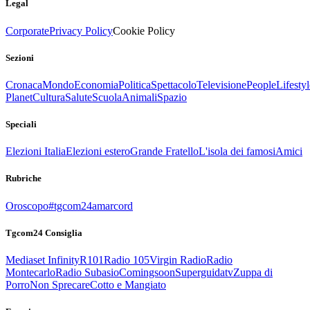
Legal
Corporate
Privacy Policy
Cookie Policy
Sezioni
Cronaca
Mondo
Economia
Politica
Spettacolo
Televisione
People
Lifestyl
Planet
Cultura
Salute
Scuola
Animali
Spazio
Speciali
Elezioni Italia
Elezioni estero
Grande Fratello
L'isola dei famosi
Amici
Rubriche
Oroscopo
#tgcom24amarcord
Tgcom24 Consiglia
Mediaset Infinity
R101
Radio 105
Virgin Radio
Radio
Montecarlo
Radio Subasio
Comingsoon
Superguidatv
Zuppa di
Porro
Non Sprecare
Cotto e Mangiato