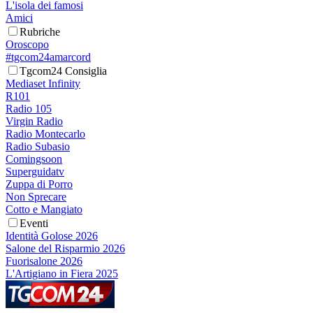
L'isola dei famosi
Amici
Rubriche
Oroscopo
#tgcom24amarcord
Tgcom24 Consiglia
Mediaset Infinity
R101
Radio 105
Virgin Radio
Radio Montecarlo
Radio Subasio
Comingsoon
Superguidatv
Zuppa di Porro
Non Sprecare
Cotto e Mangiato
Eventi
Identità Golose 2026
Salone del Risparmio 2026
Fuorisalone 2026
L'Artigiano in Fiera 2025