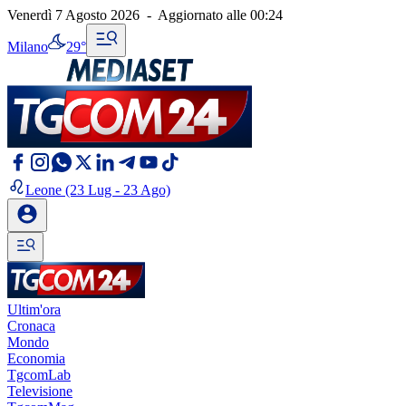
Venerdì 7 Agosto 2026
-
Aggiornato alle
00:24
Milano
29°
Leone
(23 Lug - 23 Ago)
Ultim'ora
Cronaca
Mondo
Economia
TgcomLab
Televisione