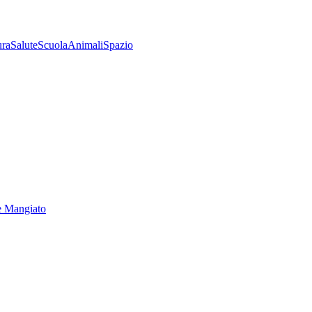
ura
Salute
Scuola
Animali
Spazio
e Mangiato