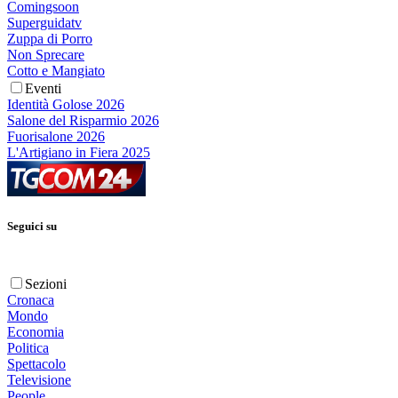
Comingsoon
Superguidatv
Zuppa di Porro
Non Sprecare
Cotto e Mangiato
Eventi
Identità Golose 2026
Salone del Risparmio 2026
Fuorisalone 2026
L'Artigiano in Fiera 2025
Seguici su
Sezioni
Cronaca
Mondo
Economia
Politica
Spettacolo
Televisione
People