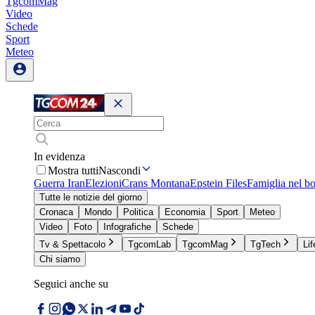
TgcomMag
Video
Schede
Sport
Meteo
In evidenza
Mostra tutti
Nascondi
Guerra Iran
Elezioni
Crans Montana
Epstein Files
Famiglia nel b
Tutte le notizie del giorno
Cronaca
Mondo
Politica
Economia
Sport
Meteo
Video
Foto
Infografiche
Schede
Tv & Spettacolo
TgcomLab
TgcomMag
TgTech
Lif
Chi siamo
Seguici anche su