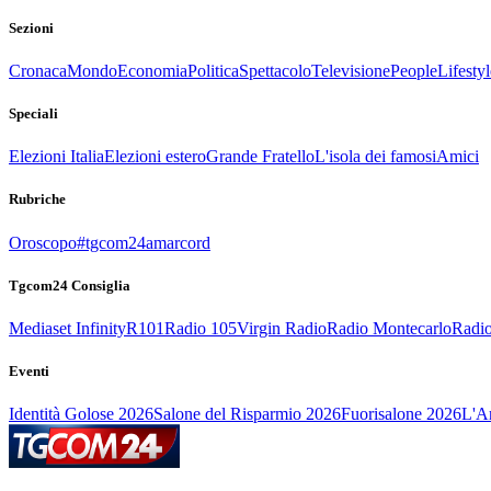
Sezioni
Cronaca
Mondo
Economia
Politica
Spettacolo
Televisione
People
Lifestyl
Speciali
Elezioni Italia
Elezioni estero
Grande Fratello
L'isola dei famosi
Amici
Rubriche
Oroscopo
#tgcom24amarcord
Tgcom24 Consiglia
Mediaset Infinity
R101
Radio 105
Virgin Radio
Radio Montecarlo
Radio
Eventi
Identità Golose 2026
Salone del Risparmio 2026
Fuorisalone 2026
L'Ar