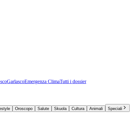
osco
Garlasco
Emergenza Clima
Tutti i dossier
estyle
Oroscopo
Salute
Skuola
Cultura
Animali
Speciali