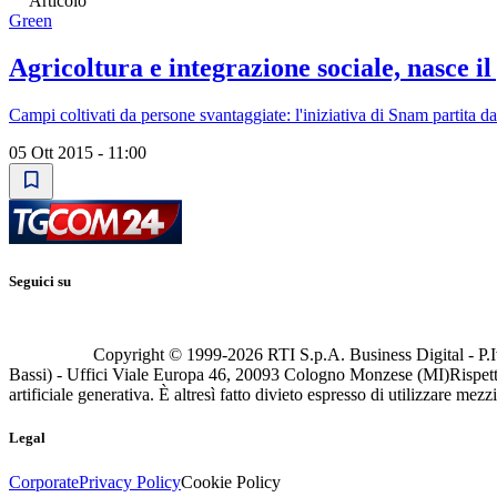
Articolo
Green
Agricoltura e integrazione sociale, nasce i
Campi coltivati da persone svantaggiate: l'iniziativa di Snam partita d
05 Ott 2015 - 11:00
Seguici su
Copyright © 1999-
2026
RTI S.p.A. Business Digital - P.I
Bassi) - Uffici Viale Europa 46, 20093 Cologno Monzese (MI)
Rispett
artificiale generativa. È altresì fatto divieto espresso di utilizzare mez
Legal
Corporate
Privacy Policy
Cookie Policy