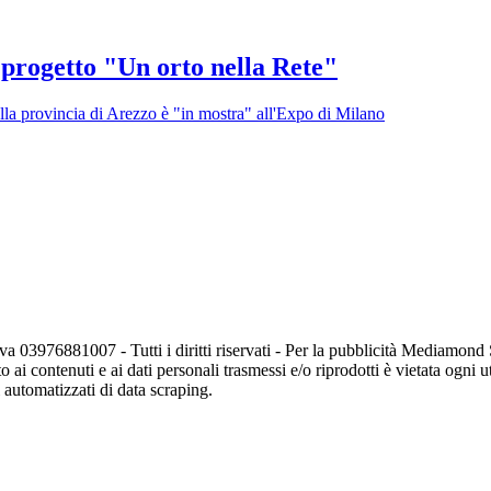
l progetto "Un orto nella Rete"
alla provincia di Arezzo è "in mostra" all'Expo di Milano
va 03976881007 - Tutti i diritti riservati - Per la pubblicità Mediamon
o ai contenuti e ai dati personali trasmessi e/o riprodotti è vietata ogni 
zi automatizzati di data scraping.