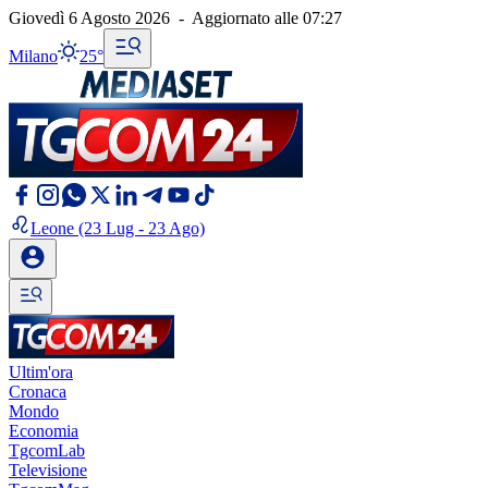
Giovedì 6 Agosto 2026
-
Aggiornato alle
07:27
Milano
25°
Leone
(23 Lug - 23 Ago)
Ultim'ora
Cronaca
Mondo
Economia
TgcomLab
Televisione