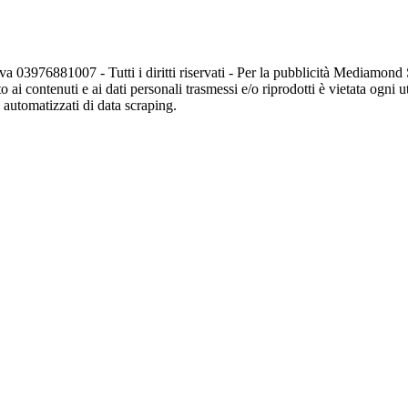
va 03976881007 - Tutti i diritti riservati - Per la pubblicità Mediamon
o ai contenuti e ai dati personali trasmessi e/o riprodotti è vietata ogni 
zi automatizzati di data scraping.