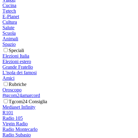
Cucina
Tgtech
E-Planet
Cultura
Salute
Scuola
Animali
Spazio
Speciali
Elezioni Italia
Elezioni estero
Grande Fratello
L'isola dei famosi
Amici
Rubriche
Oroscopo
#tgcom24amarcord
Tgcom24 Consiglia
Mediaset Infinity
R101
Radio 105
Virgin Radio
Radio Montecarlo
Radio Subasio