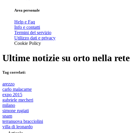
Area personale
Help e Faq
Info e contatti
Termini del servizio
Utilizzo dati e privacy
Cookie Policy
Ultime notizie su
orto nella rete
Tag correlati:
arezzo
carlo malacarne
expo 2015
gabriele mecheri
milano
simone rugiati
snam
terranuova bracciolini
villa di leonardo