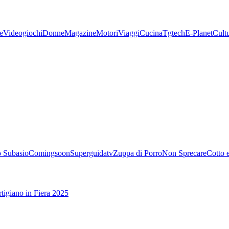
e
Videogiochi
Donne
Magazine
Motori
Viaggi
Cucina
Tgtech
E-Planet
Cult
 Subasio
Comingsoon
Superguidatv
Zuppa di Porro
Non Sprecare
Cotto 
tigiano in Fiera 2025