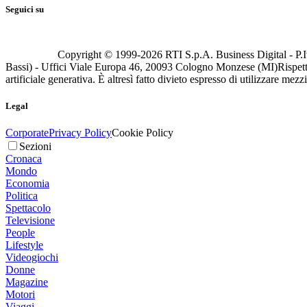
Seguici su
Copyright © 1999-
2026
RTI S.p.A. Business Digital - P.I
Bassi) - Uffici Viale Europa 46, 20093 Cologno Monzese (MI)
Rispett
artificiale generativa. È altresì fatto divieto espresso di utilizzare mez
Legal
Corporate
Privacy Policy
Cookie Policy
Sezioni
Cronaca
Mondo
Economia
Politica
Spettacolo
Televisione
People
Lifestyle
Videogiochi
Donne
Magazine
Motori
Viaggi