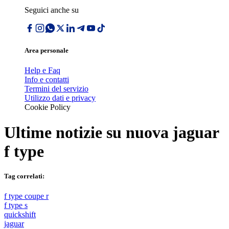
Seguici anche su
Area personale
Help e Faq
Info e contatti
Termini del servizio
Utilizzo dati e privacy
Cookie Policy
Ultime notizie su
nuova jaguar
f type
Tag correlati:
f type coupe r
f type s
quickshift
jaguar