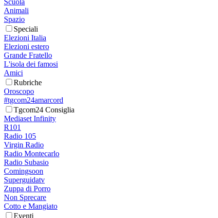
Scuola
Animali
Spazio
Speciali
Elezioni Italia
Elezioni estero
Grande Fratello
L'isola dei famosi
Amici
Rubriche
Oroscopo
#tgcom24amarcord
Tgcom24 Consiglia
Mediaset Infinity
R101
Radio 105
Virgin Radio
Radio Montecarlo
Radio Subasio
Comingsoon
Superguidatv
Zuppa di Porro
Non Sprecare
Cotto e Mangiato
Eventi