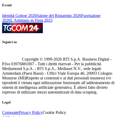
Eventi
Identità Golose 2026
Salone del Risparmio 2026
Fuorisalone
2026
L'Artigiano in Fiera 2025
Seguici su
Copyright © 1999-
2026
RTI S.p.A. Business Digital -
P.Iva 03976881007 - Tutti i diritti riservati - Per la pubblicità
Mediamond S.p.A. - RTI S.p.A., Mediaset N.V., sede legale
Amsterdam (Paesi Bassi) - Uffici Viale Europa 46, 20093 Cologno
Monzese (MI)
Rispetto ai contenuti e ai dati personali trasmessi e/o
riprodotti è vietata ogni utilizzazione funzionale all’addestramento di
sistemi di intelligenza artificiale generativa. È altresì fatto divieto
espresso di utilizzare mezzi automatizzati di data scraping.
Legal
Corporate
Privacy Policy
Cookie Policy