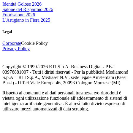
Identità Golose 2026
Salone del Risparmio 2026
Fuorisalone 2026
L'Artigiano in Fiera 2025
Legal
Corporate
Cookie Policy
Privacy Policy
Copyright © 1999-
2026
RTI S.p.A. Business Digital - P.Iva
03976881007 - Tutti i diritti riservati - Per la pubblicità Mediamond
S.p.A. - RTI S.p.A., Mediaset N.V., sede legale Amsterdam (Paesi
Bassi) - Uffici Viale Europa 46, 20093 Cologno Monzese (MI)
Rispetto ai contenuti e ai dati personali trasmessi e/o riprodotti è
vietata ogni utilizzazione funzionale all’addestramento di sistemi di
intelligenza artificiale generativa. È altresì fatto divieto espresso di
utilizzare mezzi automatizzati di data scraping.