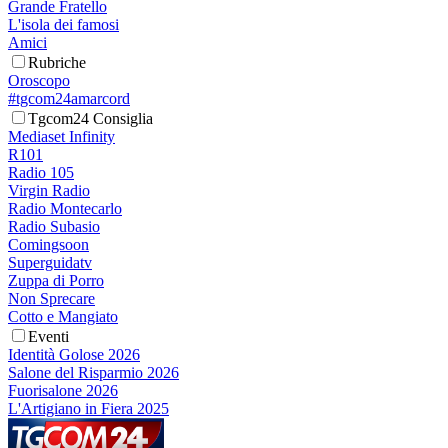
Grande Fratello
L'isola dei famosi
Amici
Rubriche
Oroscopo
#tgcom24amarcord
Tgcom24 Consiglia
Mediaset Infinity
R101
Radio 105
Virgin Radio
Radio Montecarlo
Radio Subasio
Comingsoon
Superguidatv
Zuppa di Porro
Non Sprecare
Cotto e Mangiato
Eventi
Identità Golose 2026
Salone del Risparmio 2026
Fuorisalone 2026
L'Artigiano in Fiera 2025