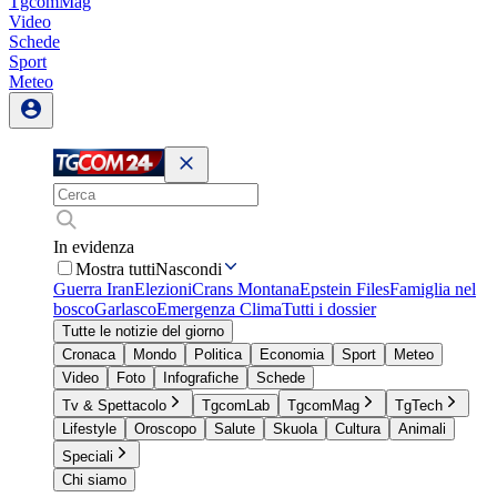
TgcomMag
Video
Schede
Sport
Meteo
In evidenza
Mostra tutti
Nascondi
Guerra Iran
Elezioni
Crans Montana
Epstein Files
Famiglia nel
bosco
Garlasco
Emergenza Clima
Tutti i dossier
Tutte le notizie del giorno
Cronaca
Mondo
Politica
Economia
Sport
Meteo
Video
Foto
Infografiche
Schede
Tv & Spettacolo
TgcomLab
TgcomMag
TgTech
Lifestyle
Oroscopo
Salute
Skuola
Cultura
Animali
Speciali
Chi siamo