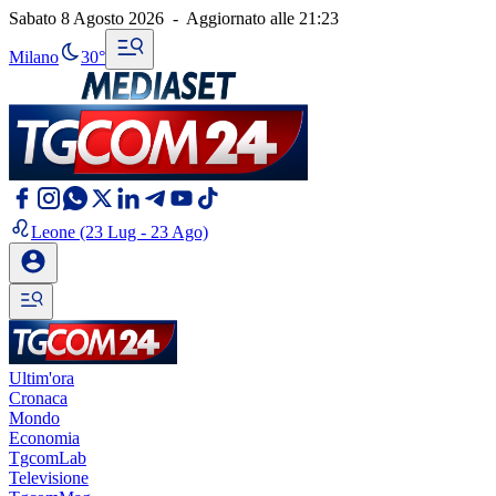
Sabato 8 Agosto 2026
-
Aggiornato alle
21:23
Milano
30°
Leone
(23 Lug - 23 Ago)
Ultim'ora
Cronaca
Mondo
Economia
TgcomLab
Televisione