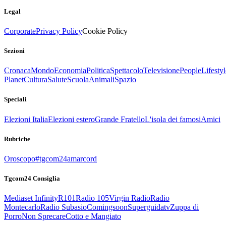
Legal
Corporate
Privacy Policy
Cookie Policy
Sezioni
Cronaca
Mondo
Economia
Politica
Spettacolo
Televisione
People
Lifestyl
Planet
Cultura
Salute
Scuola
Animali
Spazio
Speciali
Elezioni Italia
Elezioni estero
Grande Fratello
L'isola dei famosi
Amici
Rubriche
Oroscopo
#tgcom24amarcord
Tgcom24 Consiglia
Mediaset Infinity
R101
Radio 105
Virgin Radio
Radio
Montecarlo
Radio Subasio
Comingsoon
Superguidatv
Zuppa di
Porro
Non Sprecare
Cotto e Mangiato