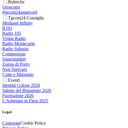
Rubriche
Oroscopo
#tgcom24amarcord
Tgcom24 Consiglia
Mediaset Infinity
R101
Radio 105
Virgin Radio
Radio Montecarlo
Radio Subasio
Comingsoon
Superguidatv
Zuppa di Porro
Non Sprecare
Cotto e Mangiato
Eventi
Identità Golose 2026
Salone del Risparmio 2026
Fuorisalone 2026
L'Artigiano in Fiera 2025
Legal
Corporate
Cookie Policy