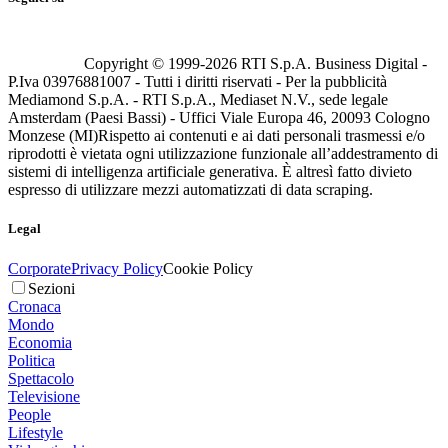
Copyright © 1999-
2026
RTI S.p.A. Business Digital -
P.Iva 03976881007 - Tutti i diritti riservati - Per la pubblicità
Mediamond S.p.A. - RTI S.p.A., Mediaset N.V., sede legale
Amsterdam (Paesi Bassi) - Uffici Viale Europa 46, 20093 Cologno
Monzese (MI)
Rispetto ai contenuti e ai dati personali trasmessi e/o
riprodotti è vietata ogni utilizzazione funzionale all’addestramento di
sistemi di intelligenza artificiale generativa. È altresì fatto divieto
espresso di utilizzare mezzi automatizzati di data scraping.
Legal
Corporate
Privacy Policy
Cookie Policy
Sezioni
Cronaca
Mondo
Economia
Politica
Spettacolo
Televisione
People
Lifestyle