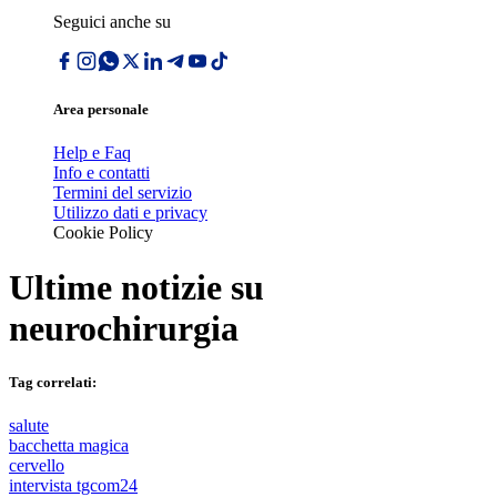
Seguici anche su
Area personale
Help e Faq
Info e contatti
Termini del servizio
Utilizzo dati e privacy
Cookie Policy
Ultime notizie su
neurochirurgia
Tag correlati:
salute
bacchetta magica
cervello
intervista tgcom24