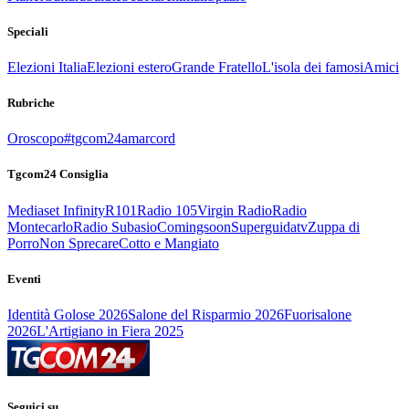
Speciali
Elezioni Italia
Elezioni estero
Grande Fratello
L'isola dei famosi
Amici
Rubriche
Oroscopo
#tgcom24amarcord
Tgcom24 Consiglia
Mediaset Infinity
R101
Radio 105
Virgin Radio
Radio
Montecarlo
Radio Subasio
Comingsoon
Superguidatv
Zuppa di
Porro
Non Sprecare
Cotto e Mangiato
Eventi
Identità Golose 2026
Salone del Risparmio 2026
Fuorisalone
2026
L'Artigiano in Fiera 2025
Seguici su