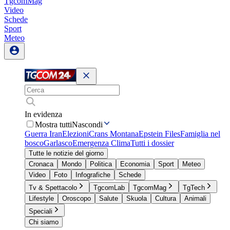
TgcomMag
Video
Schede
Sport
Meteo
In evidenza
Mostra tutti
Nascondi
Guerra Iran
Elezioni
Crans Montana
Epstein Files
Famiglia nel
bosco
Garlasco
Emergenza Clima
Tutti i dossier
Tutte le notizie del giorno
Cronaca
Mondo
Politica
Economia
Sport
Meteo
Video
Foto
Infografiche
Schede
Tv & Spettacolo
TgcomLab
TgcomMag
TgTech
Lifestyle
Oroscopo
Salute
Skuola
Cultura
Animali
Speciali
Chi siamo