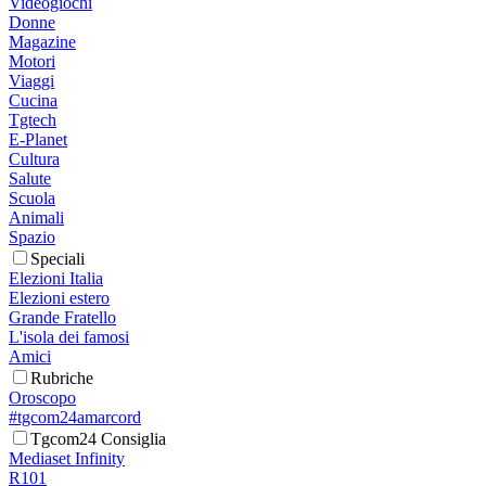
Videogiochi
Donne
Magazine
Motori
Viaggi
Cucina
Tgtech
E-Planet
Cultura
Salute
Scuola
Animali
Spazio
Speciali
Elezioni Italia
Elezioni estero
Grande Fratello
L'isola dei famosi
Amici
Rubriche
Oroscopo
#tgcom24amarcord
Tgcom24 Consiglia
Mediaset Infinity
R101