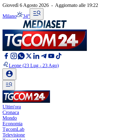
Giovedì 6 Agosto 2026
-
Aggiornato alle
19:22
Milano
34°
Leone
(23 Lug - 23 Ago)
Ultim'ora
Cronaca
Mondo
Economia
TgcomLab
Televisione