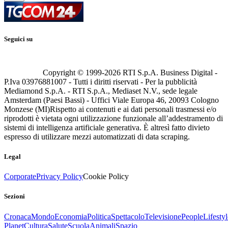
Seguici su
Copyright © 1999-
2026
RTI S.p.A. Business Digital -
P.Iva 03976881007 - Tutti i diritti riservati - Per la pubblicità
Mediamond S.p.A. - RTI S.p.A., Mediaset N.V., sede legale
Amsterdam (Paesi Bassi) - Uffici Viale Europa 46, 20093 Cologno
Monzese (MI)
Rispetto ai contenuti e ai dati personali trasmessi e/o
riprodotti è vietata ogni utilizzazione funzionale all’addestramento di
sistemi di intelligenza artificiale generativa. È altresì fatto divieto
espresso di utilizzare mezzi automatizzati di data scraping.
Legal
Corporate
Privacy Policy
Cookie Policy
Sezioni
Cronaca
Mondo
Economia
Politica
Spettacolo
Televisione
People
Lifestyl
Planet
Cultura
Salute
Scuola
Animali
Spazio