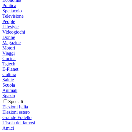
Economia
Politica
Spettacolo
Televisione
People
Lifestyle
Videogiochi
Donne
Magazine
Motori
Viaggi
Cucina
Tgtech
E-Planet
Cultura
Salute
Scuola
Animali
Spazio
Speciali
Elezioni Italia
Elezioni estero
Grande Fratello
L'isola dei famosi
Amici