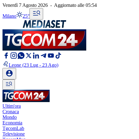
Venerdì 7 Agosto 2026
-
Aggiornato alle
05:54
Milano
25°
Leone
(23 Lug - 23 Ago)
Ultim'ora
Cronaca
Mondo
Economia
TgcomLab
Televisione