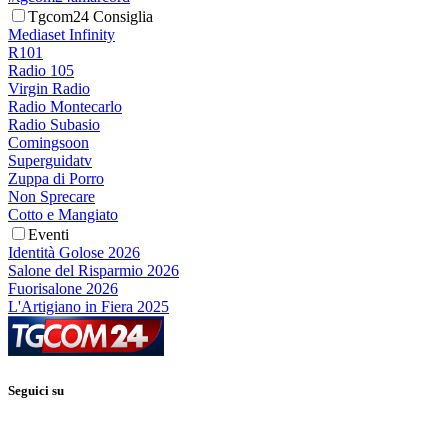
Tgcom24 Consiglia
Mediaset Infinity
R101
Radio 105
Virgin Radio
Radio Montecarlo
Radio Subasio
Comingsoon
Superguidatv
Zuppa di Porro
Non Sprecare
Cotto e Mangiato
Eventi
Identità Golose 2026
Salone del Risparmio 2026
Fuorisalone 2026
L'Artigiano in Fiera 2025
Seguici su