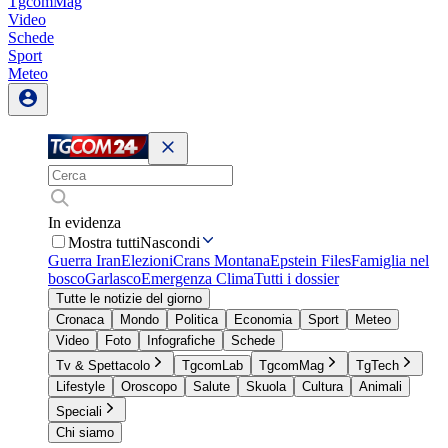
TgcomMag
Video
Schede
Sport
Meteo
In evidenza
Mostra tutti
Nascondi
Guerra Iran
Elezioni
Crans Montana
Epstein Files
Famiglia nel
bosco
Garlasco
Emergenza Clima
Tutti i dossier
Tutte le notizie del giorno
Cronaca
Mondo
Politica
Economia
Sport
Meteo
Video
Foto
Infografiche
Schede
Tv & Spettacolo
TgcomLab
TgcomMag
TgTech
Lifestyle
Oroscopo
Salute
Skuola
Cultura
Animali
Speciali
Chi siamo