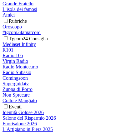
Grande Fratello
L'isola dei famosi
Amici
Rubriche
Oroscopo
#tgcom24amarcord
Tgcom24 Consiglia
Mediaset Infinity
R101
Radio 105
Virgin Radio
Radio Montecarlo
Radio Subasio
Comingsoon
Superguidatv
Zuppa di Porro
Non Sprecare
Cotto e Mangiato
Eventi
Identità Golose 2026
Salone del Risparmio 2026
Fuorisalone 2026
L'Artigiano in Fiera 2025