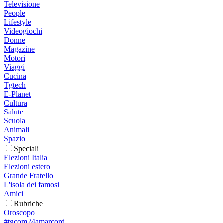
Televisione
People
Lifestyle
Videogiochi
Donne
Magazine
Motori
Viaggi
Cucina
Tgtech
E-Planet
Cultura
Salute
Scuola
Animali
Spazio
Speciali
Elezioni Italia
Elezioni estero
Grande Fratello
L'isola dei famosi
Amici
Rubriche
Oroscopo
#tgcom24amarcord