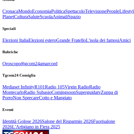
Cronaca
Mondo
Economia
Politica
Spettacolo
Televisione
People
Lifestyl
Planet
Cultura
Salute
Scuola
Animali
Spazio
Speciali
Elezioni Italia
Elezioni estero
Grande Fratello
L'isola dei famosi
Amici
Rubriche
Oroscopo
#tgcom24amarcord
Tgcom24 Consiglia
Mediaset Infinity
R101
Radio 105
Virgin Radio
Radio
Montecarlo
Radio Subasio
Comingsoon
Superguidatv
Zuppa di
Porro
Non Sprecare
Cotto e Mangiato
Eventi
Identità Golose 2026
Salone del Risparmio 2026
Fuorisalone
2026
L'Artigiano in Fiera 2025