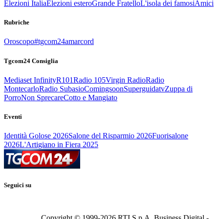
Elezioni Italia
Elezioni estero
Grande Fratello
L'isola dei famosi
Amici
Rubriche
Oroscopo
#tgcom24amarcord
Tgcom24 Consiglia
Mediaset Infinity
R101
Radio 105
Virgin Radio
Radio
Montecarlo
Radio Subasio
Comingsoon
Superguidatv
Zuppa di
Porro
Non Sprecare
Cotto e Mangiato
Eventi
Identità Golose 2026
Salone del Risparmio 2026
Fuorisalone
2026
L'Artigiano in Fiera 2025
Seguici su
Copyright © 1999-
2026
RTI S.p.A. Business Digital -