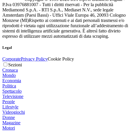
P.Iva 03976881007 - Tutti i diritti riservati - Per la pubblicità
Mediamond S.p.A. - RTI S.p.A., Mediaset N.V., sede legale
Amsterdam (Paesi Bassi) - Uffici Viale Europa 46, 20093 Cologno
Monzese (MI)
Rispetto ai contenuti e ai dati personali trasmessi e/o
riprodotti è vietata ogni utilizzazione funzionale all’addestramento di
sistemi di intelligenza artificiale generativa. È altresì fatto divieto
espresso di utilizzare mezzi automatizzati di data scraping.
Legal
Corporate
Privacy Policy
Cookie Policy
Sezioni
Cronaca
Mondo
Economia
Politica
Spettacolo
Televisione
People
Lifestyle
Videogiochi
Donne
Magazine
Motori