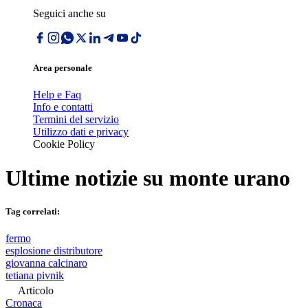
Seguici anche su
Area personale
Help e Faq
Info e contatti
Termini del servizio
Utilizzo dati e privacy
Cookie Policy
Ultime notizie su
monte urano
Tag correlati:
fermo
esplosione distributore
giovanna calcinaro
tetiana pivnik
Articolo
Cronaca