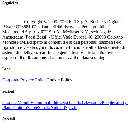
Seguici su
Copyright © 1999-
2026
RTI S.p.A. Business Digital -
P.Iva 03976881007 - Tutti i diritti riservati - Per la pubblicità
Mediamond S.p.A. - RTI S.p.A., Mediaset N.V., sede legale
Amsterdam (Paesi Bassi) - Uffici Viale Europa 46, 20093 Cologno
Monzese (MI)
Rispetto ai contenuti e ai dati personali trasmessi e/o
riprodotti è vietata ogni utilizzazione funzionale all’addestramento di
sistemi di intelligenza artificiale generativa. È altresì fatto divieto
espresso di utilizzare mezzi automatizzati di data scraping.
Legal
Corporate
Privacy Policy
Cookie Policy
Sezioni
Cronaca
Mondo
Economia
Politica
Spettacolo
Televisione
People
Lifestyl
Planet
Cultura
Salute
Scuola
Animali
Spazio
Speciali