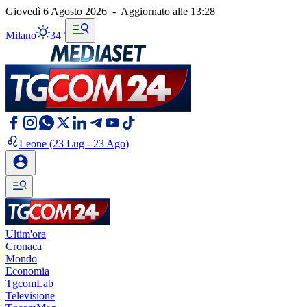
Giovedì 6 Agosto 2026
-
Aggiornato alle
13:28
Milano
34°
Leone
(23 Lug - 23 Ago)
Ultim'ora
Cronaca
Mondo
Economia
TgcomLab
Televisione