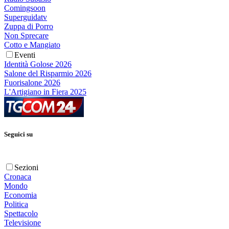
Comingsoon
Superguidatv
Zuppa di Porro
Non Sprecare
Cotto e Mangiato
Eventi
Identità Golose 2026
Salone del Risparmio 2026
Fuorisalone 2026
L'Artigiano in Fiera 2025
Seguici su
Sezioni
Cronaca
Mondo
Economia
Politica
Spettacolo
Televisione