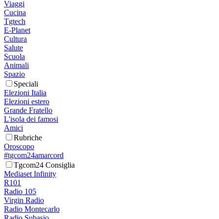
Viaggi
Cucina
Tgtech
E-Planet
Cultura
Salute
Scuola
Animali
Spazio
Speciali
Elezioni Italia
Elezioni estero
Grande Fratello
L'isola dei famosi
Amici
Rubriche
Oroscopo
#tgcom24amarcord
Tgcom24 Consiglia
Mediaset Infinity
R101
Radio 105
Virgin Radio
Radio Montecarlo
Radio Subasio