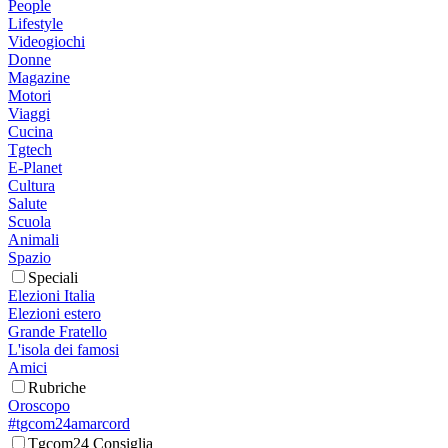
People
Lifestyle
Videogiochi
Donne
Magazine
Motori
Viaggi
Cucina
Tgtech
E-Planet
Cultura
Salute
Scuola
Animali
Spazio
Speciali
Elezioni Italia
Elezioni estero
Grande Fratello
L'isola dei famosi
Amici
Rubriche
Oroscopo
#tgcom24amarcord
Tgcom24 Consiglia