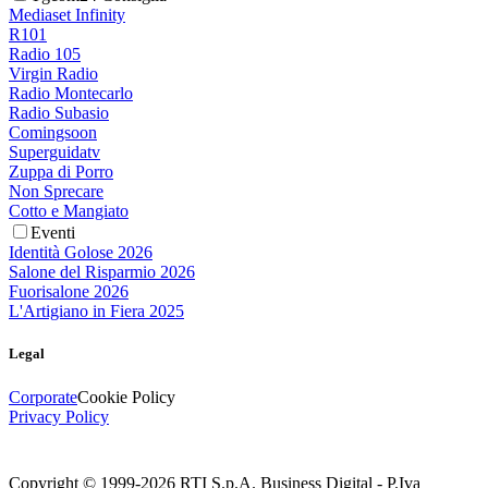
Mediaset Infinity
R101
Radio 105
Virgin Radio
Radio Montecarlo
Radio Subasio
Comingsoon
Superguidatv
Zuppa di Porro
Non Sprecare
Cotto e Mangiato
Eventi
Identità Golose 2026
Salone del Risparmio 2026
Fuorisalone 2026
L'Artigiano in Fiera 2025
Legal
Corporate
Cookie Policy
Privacy Policy
Copyright © 1999-
2026
RTI S.p.A. Business Digital - P.Iva