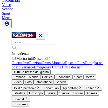
TgcomMag
Video
Schede
Sport
Meteo
In evidenza
Mostra tutti
Nascondi
Guerra Iran
Elezioni
Crans Montana
Epstein Files
Famiglia nel
bosco
Garlasco
Emergenza Clima
Tutti i dossier
Tutte le notizie del giorno
Cronaca
Mondo
Politica
Economia
Sport
Meteo
Video
Foto
Infografiche
Schede
Tv & Spettacolo
TgcomLab
TgcomMag
TgTech
Lifestyle
Oroscopo
Salute
Skuola
Cultura
Animali
Speciali
Chi siamo