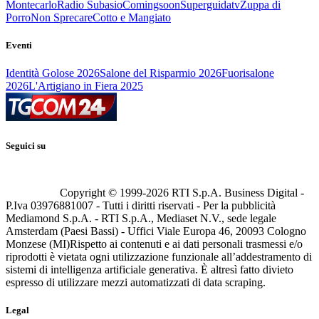
Montecarlo
Radio Subasio
Comingsoon
Superguidatv
Zuppa di
Porro
Non Sprecare
Cotto e Mangiato
Eventi
Identità Golose 2026
Salone del Risparmio 2026
Fuorisalone
2026
L'Artigiano in Fiera 2025
Seguici su
Copyright © 1999-
2026
RTI S.p.A. Business Digital -
P.Iva 03976881007 - Tutti i diritti riservati - Per la pubblicità
Mediamond S.p.A. - RTI S.p.A., Mediaset N.V., sede legale
Amsterdam (Paesi Bassi) - Uffici Viale Europa 46, 20093 Cologno
Monzese (MI)
Rispetto ai contenuti e ai dati personali trasmessi e/o
riprodotti è vietata ogni utilizzazione funzionale all’addestramento di
sistemi di intelligenza artificiale generativa. È altresì fatto divieto
espresso di utilizzare mezzi automatizzati di data scraping.
Legal