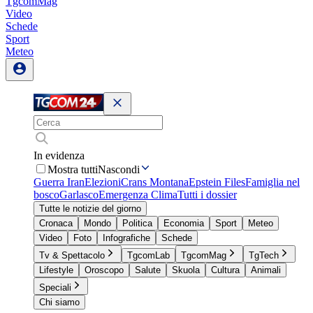
TgcomMag
Video
Schede
Sport
Meteo
In evidenza
Mostra tutti
Nascondi
Guerra Iran
Elezioni
Crans Montana
Epstein Files
Famiglia nel
bosco
Garlasco
Emergenza Clima
Tutti i dossier
Tutte le notizie del giorno
Cronaca
Mondo
Politica
Economia
Sport
Meteo
Video
Foto
Infografiche
Schede
Tv & Spettacolo
TgcomLab
TgcomMag
TgTech
Lifestyle
Oroscopo
Salute
Skuola
Cultura
Animali
Speciali
Chi siamo