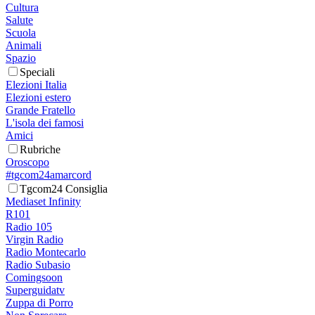
Cultura
Salute
Scuola
Animali
Spazio
Speciali
Elezioni Italia
Elezioni estero
Grande Fratello
L'isola dei famosi
Amici
Rubriche
Oroscopo
#tgcom24amarcord
Tgcom24 Consiglia
Mediaset Infinity
R101
Radio 105
Virgin Radio
Radio Montecarlo
Radio Subasio
Comingsoon
Superguidatv
Zuppa di Porro