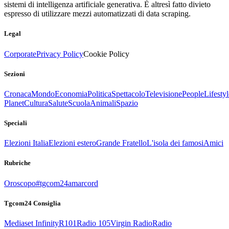
sistemi di intelligenza artificiale generativa. È altresì fatto divieto
espresso di utilizzare mezzi automatizzati di data scraping.
Legal
Corporate
Privacy Policy
Cookie Policy
Sezioni
Cronaca
Mondo
Economia
Politica
Spettacolo
Televisione
People
Lifestyl
Planet
Cultura
Salute
Scuola
Animali
Spazio
Speciali
Elezioni Italia
Elezioni estero
Grande Fratello
L'isola dei famosi
Amici
Rubriche
Oroscopo
#tgcom24amarcord
Tgcom24 Consiglia
Mediaset Infinity
R101
Radio 105
Virgin Radio
Radio