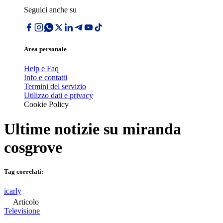
Seguici anche su
Area personale
Help e Faq
Info e contatti
Termini del servizio
Utilizzo dati e privacy
Cookie Policy
Ultime notizie su
miranda
cosgrove
Tag correlati:
icarly
Articolo
Televisione