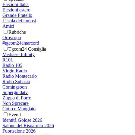
Elezioni Italia
Elezioni estero
Grande Fratello
L'isola dei famosi
Amici
Rubriche
Oroscopo
#tgcom24amarcord
Tgcom24 Consiglia
Mediaset Infinity
R101
Radio 105
Virgin Radio
Radio Montecarlo
Radio Subasio
Comingsoon
Superguidatv
Zuppa di Porro
Non Sprecare
Cotto e Mangiato
Eventi
Identità Golose 2026
Salone del Risparmio 2026
Fuorisalone 2026