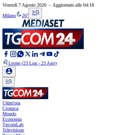
Venerdì 7 Agosto 2026
-
Aggiornato alle
04:18
Milano
26°
Leone
(23 Lug - 23 Ago)
Ultim'ora
Cronaca
Mondo
Economia
TgcomLab
Televisione