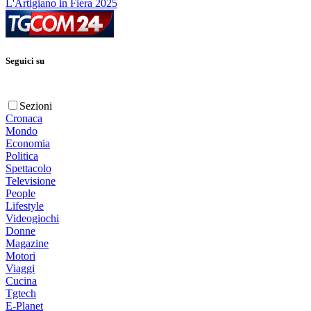
L'Artigiano in Fiera 2025
Seguici su
Sezioni
Cronaca
Mondo
Economia
Politica
Spettacolo
Televisione
People
Lifestyle
Videogiochi
Donne
Magazine
Motori
Viaggi
Cucina
Tgtech
E-Planet