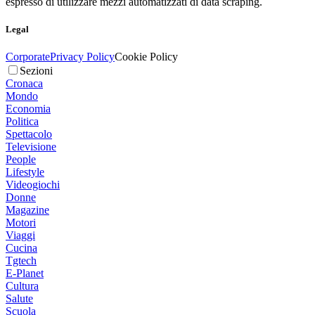
espresso di utilizzare mezzi automatizzati di data scraping.
Legal
Corporate
Privacy Policy
Cookie Policy
Sezioni
Cronaca
Mondo
Economia
Politica
Spettacolo
Televisione
People
Lifestyle
Videogiochi
Donne
Magazine
Motori
Viaggi
Cucina
Tgtech
E-Planet
Cultura
Salute
Scuola