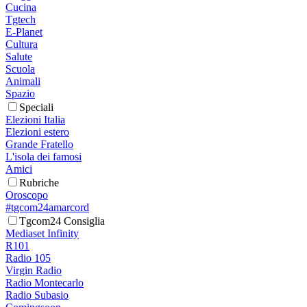
Cucina
Tgtech
E-Planet
Cultura
Salute
Scuola
Animali
Spazio
Speciali
Elezioni Italia
Elezioni estero
Grande Fratello
L'isola dei famosi
Amici
Rubriche
Oroscopo
#tgcom24amarcord
Tgcom24 Consiglia
Mediaset Infinity
R101
Radio 105
Virgin Radio
Radio Montecarlo
Radio Subasio