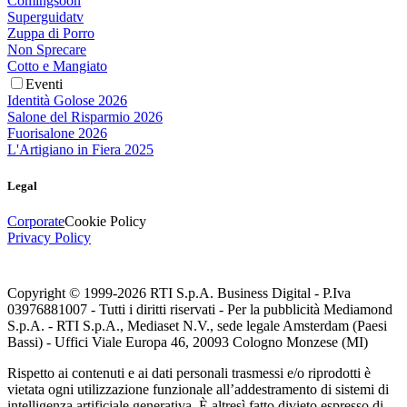
Comingsoon
Superguidatv
Zuppa di Porro
Non Sprecare
Cotto e Mangiato
Eventi
Identità Golose 2026
Salone del Risparmio 2026
Fuorisalone 2026
L'Artigiano in Fiera 2025
Legal
Corporate
Cookie Policy
Privacy Policy
Copyright © 1999-
2026
RTI S.p.A. Business Digital - P.Iva
03976881007 - Tutti i diritti riservati - Per la pubblicità Mediamond
S.p.A. - RTI S.p.A., Mediaset N.V., sede legale Amsterdam (Paesi
Bassi) - Uffici Viale Europa 46, 20093 Cologno Monzese (MI)
Rispetto ai contenuti e ai dati personali trasmessi e/o riprodotti è
vietata ogni utilizzazione funzionale all’addestramento di sistemi di
intelligenza artificiale generativa. È altresì fatto divieto espresso di