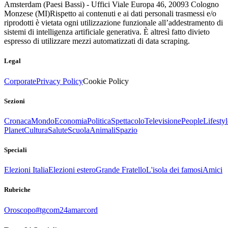
Amsterdam (Paesi Bassi) - Uffici Viale Europa 46, 20093 Cologno
Monzese (MI)
Rispetto ai contenuti e ai dati personali trasmessi e/o
riprodotti è vietata ogni utilizzazione funzionale all’addestramento di
sistemi di intelligenza artificiale generativa. È altresì fatto divieto
espresso di utilizzare mezzi automatizzati di data scraping.
Legal
Corporate
Privacy Policy
Cookie Policy
Sezioni
Cronaca
Mondo
Economia
Politica
Spettacolo
Televisione
People
Lifestyl
Planet
Cultura
Salute
Scuola
Animali
Spazio
Speciali
Elezioni Italia
Elezioni estero
Grande Fratello
L'isola dei famosi
Amici
Rubriche
Oroscopo
#tgcom24amarcord