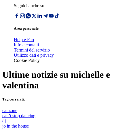
Seguici anche su
Area personale
Help e Faq
Info e contatti
Termini del servizio
Utilizzo dati e privacy
Cookie Policy
Ultime notizie su
michelle e
valentina
Tag correlati:
canzone
canʼt stop dancing
dj
jo in the house