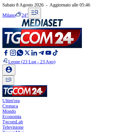
Sabato 8 Agosto 2026
-
Aggiornato alle
05:46
Milano
24°
Leone
(23 Lug - 23 Ago)
Ultim'ora
Cronaca
Mondo
Economia
TgcomLab
Televisione