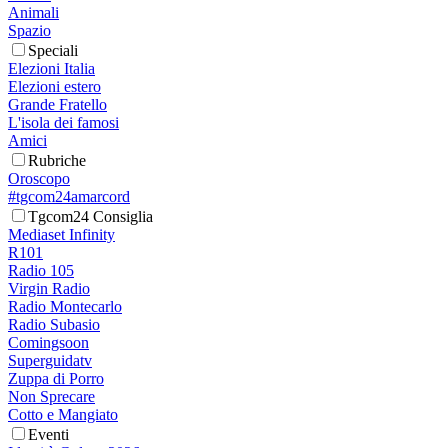
Animali
Spazio
Speciali
Elezioni Italia
Elezioni estero
Grande Fratello
L'isola dei famosi
Amici
Rubriche
Oroscopo
#tgcom24amarcord
Tgcom24 Consiglia
Mediaset Infinity
R101
Radio 105
Virgin Radio
Radio Montecarlo
Radio Subasio
Comingsoon
Superguidatv
Zuppa di Porro
Non Sprecare
Cotto e Mangiato
Eventi