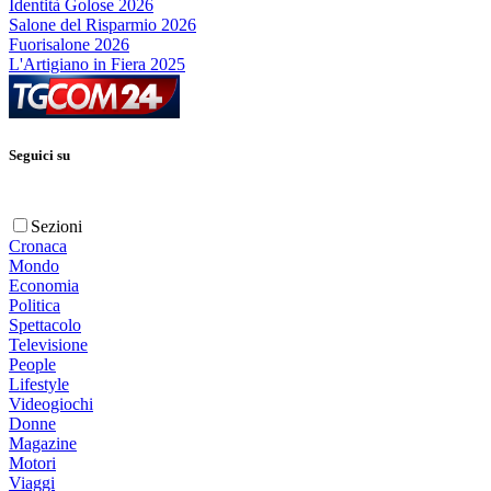
Identità Golose 2026
Salone del Risparmio 2026
Fuorisalone 2026
L'Artigiano in Fiera 2025
Seguici su
Sezioni
Cronaca
Mondo
Economia
Politica
Spettacolo
Televisione
People
Lifestyle
Videogiochi
Donne
Magazine
Motori
Viaggi