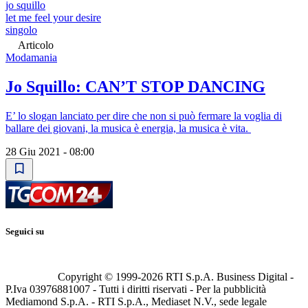
jo squillo
let me feel your desire
singolo
Articolo
Modamania
Jo Squillo: CANʼT STOP DANCING
E’ lo slogan lanciato per dire che non si può fermare la voglia di
ballare dei giovani, la musica è energia, la musica è vita.
28 Giu 2021 - 08:00
Seguici su
Copyright © 1999-
2026
RTI S.p.A. Business Digital -
P.Iva 03976881007 - Tutti i diritti riservati - Per la pubblicità
Mediamond S.p.A. - RTI S.p.A., Mediaset N.V., sede legale