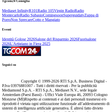
Tgcom24 Consiglia
Mediaset Infinity
R101
Radio 105
Virgin Radio
Radio
Montecarlo
Radio Subasio
Comingsoon
Superguidatv
Zuppa di
Porro
Non Sprecare
Cotto e Mangiato
Eventi
Identità Golose 2026
Salone del Risparmio 2026
Fuorisalone
2026
L'Artigiano in Fiera 2025
Seguici su
Copyright © 1999-
2026
RTI S.p.A. Business Digital -
P.Iva 03976881007 - Tutti i diritti riservati - Per la pubblicità
Mediamond S.p.A. - RTI S.p.A., Mediaset N.V., sede legale
Amsterdam (Paesi Bassi) - Uffici Viale Europa 46, 20093 Cologno
Monzese (MI)
Rispetto ai contenuti e ai dati personali trasmessi e/o
riprodotti è vietata ogni utilizzazione funzionale all’addestramento di
sistemi di intelligenza artificiale generativa. È altresì fatto divieto