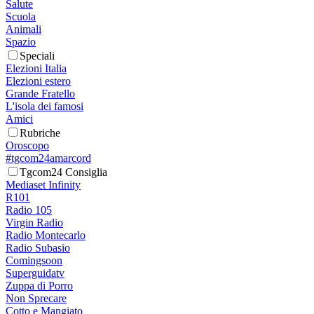
Salute
Scuola
Animali
Spazio
Speciali
Elezioni Italia
Elezioni estero
Grande Fratello
L'isola dei famosi
Amici
Rubriche
Oroscopo
#tgcom24amarcord
Tgcom24 Consiglia
Mediaset Infinity
R101
Radio 105
Virgin Radio
Radio Montecarlo
Radio Subasio
Comingsoon
Superguidatv
Zuppa di Porro
Non Sprecare
Cotto e Mangiato