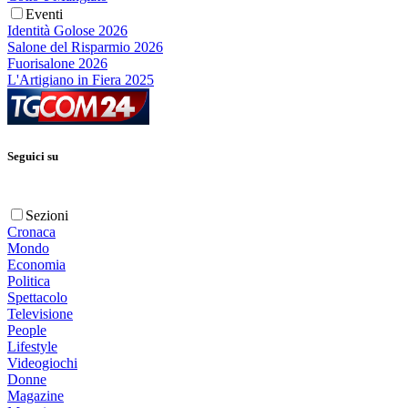
Eventi
Identità Golose 2026
Salone del Risparmio 2026
Fuorisalone 2026
L'Artigiano in Fiera 2025
Seguici su
Sezioni
Cronaca
Mondo
Economia
Politica
Spettacolo
Televisione
People
Lifestyle
Videogiochi
Donne
Magazine