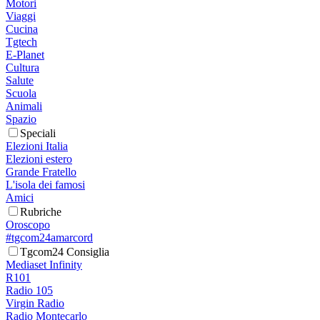
Motori
Viaggi
Cucina
Tgtech
E-Planet
Cultura
Salute
Scuola
Animali
Spazio
Speciali
Elezioni Italia
Elezioni estero
Grande Fratello
L'isola dei famosi
Amici
Rubriche
Oroscopo
#tgcom24amarcord
Tgcom24 Consiglia
Mediaset Infinity
R101
Radio 105
Virgin Radio
Radio Montecarlo