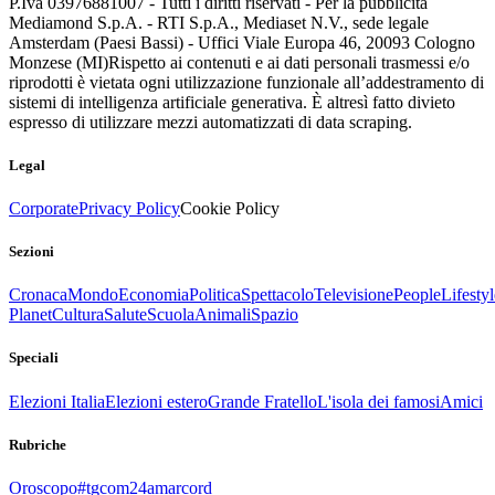
P.Iva 03976881007 - Tutti i diritti riservati - Per la pubblicità
Mediamond S.p.A. - RTI S.p.A., Mediaset N.V., sede legale
Amsterdam (Paesi Bassi) - Uffici Viale Europa 46, 20093 Cologno
Monzese (MI)
Rispetto ai contenuti e ai dati personali trasmessi e/o
riprodotti è vietata ogni utilizzazione funzionale all’addestramento di
sistemi di intelligenza artificiale generativa. È altresì fatto divieto
espresso di utilizzare mezzi automatizzati di data scraping.
Legal
Corporate
Privacy Policy
Cookie Policy
Sezioni
Cronaca
Mondo
Economia
Politica
Spettacolo
Televisione
People
Lifestyl
Planet
Cultura
Salute
Scuola
Animali
Spazio
Speciali
Elezioni Italia
Elezioni estero
Grande Fratello
L'isola dei famosi
Amici
Rubriche
Oroscopo
#tgcom24amarcord