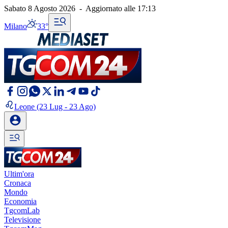
Sabato 8 Agosto 2026
-
Aggiornato alle
17:13
Milano
33°
Leone
(23 Lug - 23 Ago)
Ultim'ora
Cronaca
Mondo
Economia
TgcomLab
Televisione