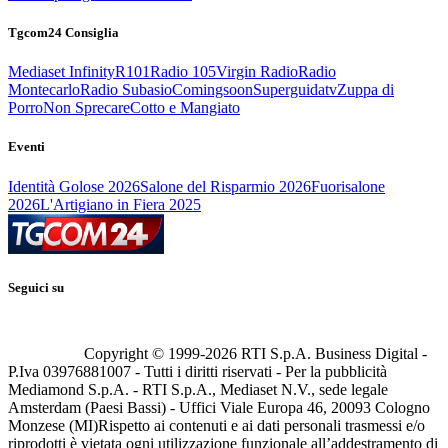
Tgcom24 Consiglia
Mediaset Infinity
R101
Radio 105
Virgin Radio
Radio
Montecarlo
Radio Subasio
Comingsoon
Superguidatv
Zuppa di
Porro
Non Sprecare
Cotto e Mangiato
Eventi
Identità Golose 2026
Salone del Risparmio 2026
Fuorisalone
2026
L'Artigiano in Fiera 2025
Seguici su
Copyright © 1999-
2026
RTI S.p.A. Business Digital -
P.Iva 03976881007 - Tutti i diritti riservati - Per la pubblicità
Mediamond S.p.A. - RTI S.p.A., Mediaset N.V., sede legale
Amsterdam (Paesi Bassi) - Uffici Viale Europa 46, 20093 Cologno
Monzese (MI)
Rispetto ai contenuti e ai dati personali trasmessi e/o
riprodotti è vietata ogni utilizzazione funzionale all’addestramento di