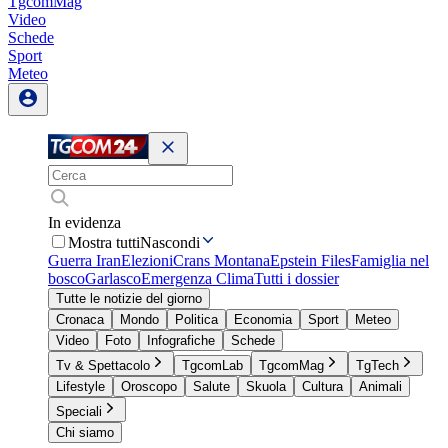
TgcomMag
Video
Schede
Sport
Meteo
In evidenza
Mostra tutti
Nascondi
Guerra Iran
Elezioni
Crans Montana
Epstein Files
Famiglia nel
bosco
Garlasco
Emergenza Clima
Tutti i dossier
Tutte le notizie del giorno
Cronaca
Mondo
Politica
Economia
Sport
Meteo
Video
Foto
Infografiche
Schede
Tv & Spettacolo
TgcomLab
TgcomMag
TgTech
Lifestyle
Oroscopo
Salute
Skuola
Cultura
Animali
Speciali
Chi siamo