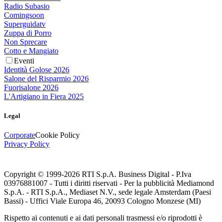
Radio Subasio
Comingsoon
Superguidatv
Zuppa di Porro
Non Sprecare
Cotto e Mangiato
Eventi
Identità Golose 2026
Salone del Risparmio 2026
Fuorisalone 2026
L'Artigiano in Fiera 2025
Legal
Corporate
Cookie Policy
Privacy Policy
Copyright © 1999-
2026
RTI S.p.A. Business Digital - P.Iva
03976881007 - Tutti i diritti riservati - Per la pubblicità Mediamond
S.p.A. - RTI S.p.A., Mediaset N.V., sede legale Amsterdam (Paesi
Bassi) - Uffici Viale Europa 46, 20093 Cologno Monzese (MI)
Rispetto ai contenuti e ai dati personali trasmessi e/o riprodotti è