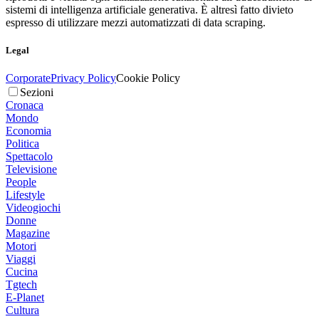
sistemi di intelligenza artificiale generativa. È altresì fatto divieto
espresso di utilizzare mezzi automatizzati di data scraping.
Legal
Corporate
Privacy Policy
Cookie Policy
Sezioni
Cronaca
Mondo
Economia
Politica
Spettacolo
Televisione
People
Lifestyle
Videogiochi
Donne
Magazine
Motori
Viaggi
Cucina
Tgtech
E-Planet
Cultura