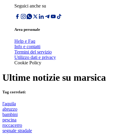
Seguici anche su
Area personale
Help e Faq
Info e contatti
Termini del servizio
Utilizzo dati e privacy
Cookie Policy
Ultime notizie su
marsica
Tag correlati:
l'aquila
abruzzo
bambini
pescina
roccacerro
segnale stradale