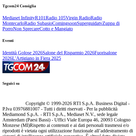
Tgcom24 Consiglia
Mediaset Infinity
R101
Radio 105
Virgin Radio
Radio
Montecarlo
Radio Subasio
Comingsoon
Superguidatv
Zuppa di
Porro
Non Sprecare
Cotto e Mangiato
Eventi
Identità Golose 2026
Salone del Risparmio 2026
Fuorisalone
2026
L'Artigiano in Fiera 2025
Seguici su
Copyright © 1999-
2026
RTI S.p.A. Business Digital -
P.Iva 03976881007 - Tutti i diritti riservati - Per la pubblicità
Mediamond S.p.A. - RTI S.p.A., Mediaset N.V., sede legale
Amsterdam (Paesi Bassi) - Uffici Viale Europa 46, 20093 Cologno
Monzese (MI)
Rispetto ai contenuti e ai dati personali trasmessi e/o
riprodotti è vietata ogni utilizzazione funzionale all’addestramento di