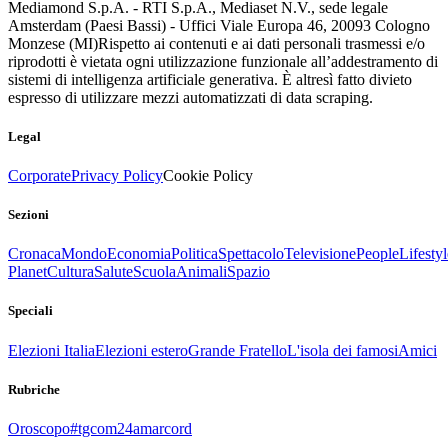
Mediamond S.p.A. - RTI S.p.A., Mediaset N.V., sede legale
Amsterdam (Paesi Bassi) - Uffici Viale Europa 46, 20093 Cologno
Monzese (MI)
Rispetto ai contenuti e ai dati personali trasmessi e/o
riprodotti è vietata ogni utilizzazione funzionale all’addestramento di
sistemi di intelligenza artificiale generativa. È altresì fatto divieto
espresso di utilizzare mezzi automatizzati di data scraping.
Legal
Corporate
Privacy Policy
Cookie Policy
Sezioni
Cronaca
Mondo
Economia
Politica
Spettacolo
Televisione
People
Lifestyl
Planet
Cultura
Salute
Scuola
Animali
Spazio
Speciali
Elezioni Italia
Elezioni estero
Grande Fratello
L'isola dei famosi
Amici
Rubriche
Oroscopo
#tgcom24amarcord