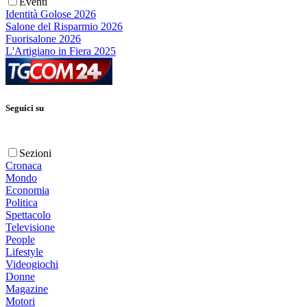
Eventi
Identità Golose 2026
Salone del Risparmio 2026
Fuorisalone 2026
L'Artigiano in Fiera 2025
Seguici su
Sezioni
Cronaca
Mondo
Economia
Politica
Spettacolo
Televisione
People
Lifestyle
Videogiochi
Donne
Magazine
Motori