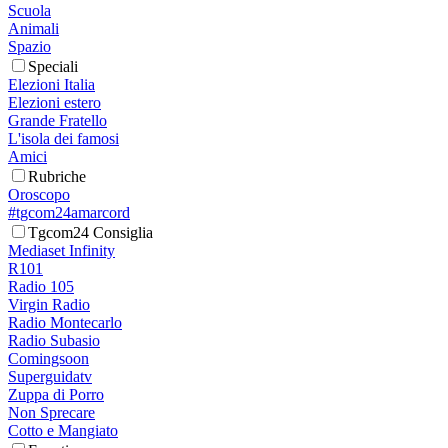
Scuola
Animali
Spazio
Speciali
Elezioni Italia
Elezioni estero
Grande Fratello
L'isola dei famosi
Amici
Rubriche
Oroscopo
#tgcom24amarcord
Tgcom24 Consiglia
Mediaset Infinity
R101
Radio 105
Virgin Radio
Radio Montecarlo
Radio Subasio
Comingsoon
Superguidatv
Zuppa di Porro
Non Sprecare
Cotto e Mangiato