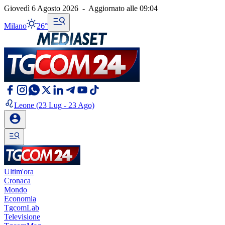
Giovedì 6 Agosto 2026
-
Aggiornato alle
09:04
Milano
26°
Leone
(23 Lug - 23 Ago)
Ultim'ora
Cronaca
Mondo
Economia
TgcomLab
Televisione