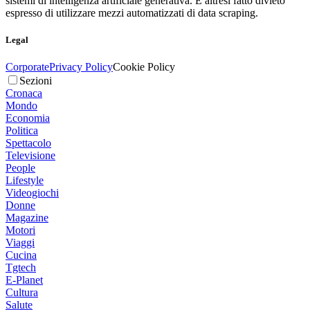
sistemi di intelligenza artificiale generativa. È altresì fatto divieto
espresso di utilizzare mezzi automatizzati di data scraping.
Legal
Corporate
Privacy Policy
Cookie Policy
Sezioni
Cronaca
Mondo
Economia
Politica
Spettacolo
Televisione
People
Lifestyle
Videogiochi
Donne
Magazine
Motori
Viaggi
Cucina
Tgtech
E-Planet
Cultura
Salute