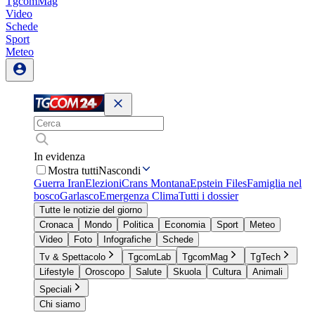
TgcomMag
Video
Schede
Sport
Meteo
In evidenza
Mostra tutti
Nascondi
Guerra Iran
Elezioni
Crans Montana
Epstein Files
Famiglia nel
bosco
Garlasco
Emergenza Clima
Tutti i dossier
Tutte le notizie del giorno
Cronaca
Mondo
Politica
Economia
Sport
Meteo
Video
Foto
Infografiche
Schede
Tv & Spettacolo
TgcomLab
TgcomMag
TgTech
Lifestyle
Oroscopo
Salute
Skuola
Cultura
Animali
Speciali
Chi siamo