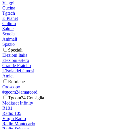
Viaggi
Cucina
Tgtech
E-Planet
Cultura
Salute
Scuola
Animali
Spazio
Speciali
Elezioni Italia
Elezioni estero
Grande Fratello
L'isola dei famosi
Amici
Rubriche
Oroscopo
#tgcom24amarcord
Tgcom24 Consiglia
Mediaset Infinity
R101
Radio 105
Virgin Radio
Radio Montecarlo
Radio Subasio