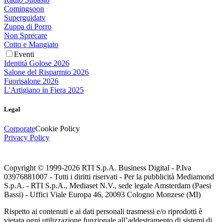
Comingsoon
Superguidatv
Zuppa di Porro
Non Sprecare
Cotto e Mangiato
Eventi
Identità Golose 2026
Salone del Risparmio 2026
Fuorisalone 2026
L'Artigiano in Fiera 2025
Legal
Corporate
Cookie Policy
Privacy Policy
Copyright © 1999-
2026
RTI S.p.A. Business Digital - P.Iva
03976881007 - Tutti i diritti riservati - Per la pubblicità Mediamond
S.p.A. - RTI S.p.A., Mediaset N.V., sede legale Amsterdam (Paesi
Bassi) - Uffici Viale Europa 46, 20093 Cologno Monzese (MI)
Rispetto ai contenuti e ai dati personali trasmessi e/o riprodotti è
vietata ogni utilizzazione funzionale all’addestramento di sistemi di