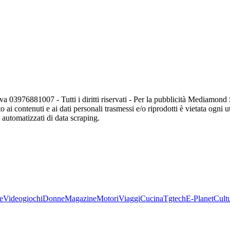
va 03976881007 - Tutti i diritti riservati - Per la pubblicità Mediamon
o ai contenuti e ai dati personali trasmessi e/o riprodotti è vietata ogni 
zi automatizzati di data scraping.
e
Videogiochi
Donne
Magazine
Motori
Viaggi
Cucina
Tgtech
E-Planet
Cult