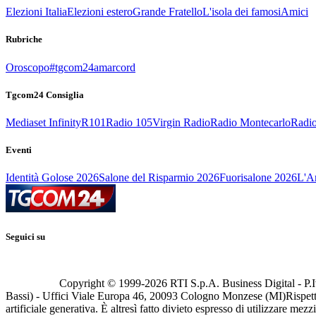
Elezioni Italia
Elezioni estero
Grande Fratello
L'isola dei famosi
Amici
Rubriche
Oroscopo
#tgcom24amarcord
Tgcom24 Consiglia
Mediaset Infinity
R101
Radio 105
Virgin Radio
Radio Montecarlo
Radio
Eventi
Identità Golose 2026
Salone del Risparmio 2026
Fuorisalone 2026
L'Ar
Seguici su
Copyright © 1999-
2026
RTI S.p.A. Business Digital - P.I
Bassi) - Uffici Viale Europa 46, 20093 Cologno Monzese (MI)
Rispett
artificiale generativa. È altresì fatto divieto espresso di utilizzare mez