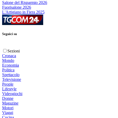
Salone del Risparmio 2026
Fuorisalone 2026
L'Artigiano in Fiera 2025
Seguici su
Sezioni
Cronaca
Mondo
Economia
Politica
Spettacolo
Televisione
People
Lifestyle
Videogiochi
Donne
Magazine
Motori
Viaggi
Cucina