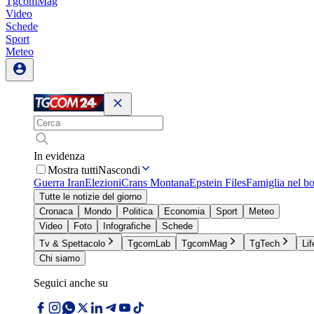
TgcomMag
Video
Schede
Sport
Meteo
In evidenza
Mostra tutti
Nascondi
Guerra Iran
Elezioni
Crans Montana
Epstein Files
Famiglia nel b
Tutte le notizie del giorno
Cronaca
Mondo
Politica
Economia
Sport
Meteo
Video
Foto
Infografiche
Schede
Tv & Spettacolo
TgcomLab
TgcomMag
TgTech
Lif
Chi siamo
Seguici anche su