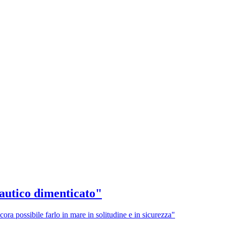
 nautico dimenticato"
cora possibile farlo in mare in solitudine e in sicurezza"