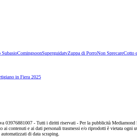
 Subasio
Comingsoon
Superguidatv
Zuppa di Porro
Non Sprecare
Cotto 
tigiano in Fiera 2025
va 03976881007 - Tutti i diritti riservati - Per la pubblicità Mediamon
o ai contenuti e ai dati personali trasmessi e/o riprodotti è vietata ogni 
zi automatizzati di data scraping.