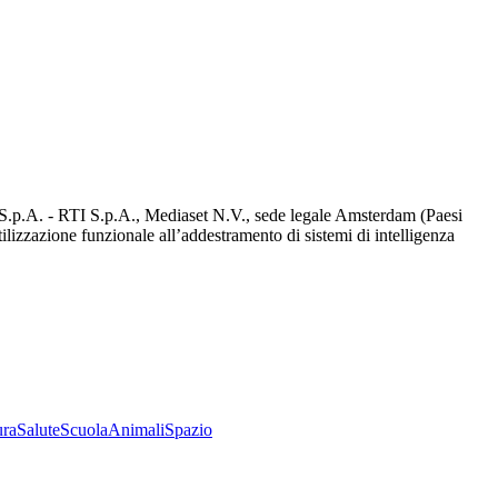
d S.p.A. - RTI S.p.A., Mediaset N.V., sede legale Amsterdam (Paesi
utilizzazione funzionale all’addestramento di sistemi di intelligenza
ura
Salute
Scuola
Animali
Spazio