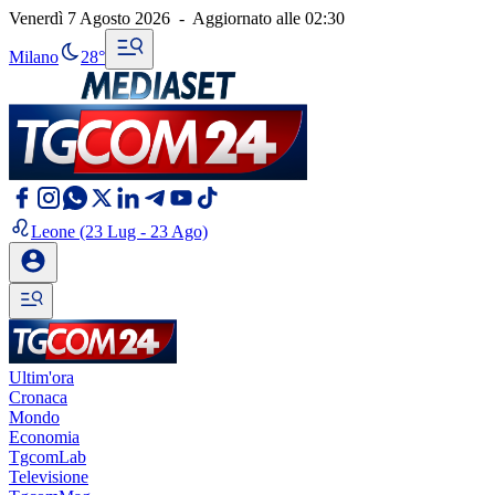
Venerdì 7 Agosto 2026
-
Aggiornato alle
02:30
Milano
28°
Leone
(23 Lug - 23 Ago)
Ultim'ora
Cronaca
Mondo
Economia
TgcomLab
Televisione