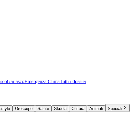
osco
Garlasco
Emergenza Clima
Tutti i dossier
estyle
Oroscopo
Salute
Skuola
Cultura
Animali
Speciali