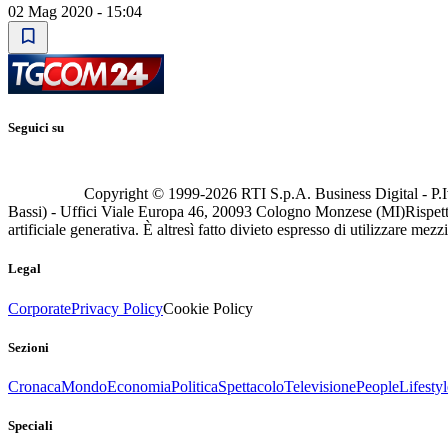
02 Mag 2020 - 15:04
Seguici su
Copyright © 1999-
2026
RTI S.p.A. Business Digital - P.I
Bassi) - Uffici Viale Europa 46, 20093 Cologno Monzese (MI)
Rispett
artificiale generativa. È altresì fatto divieto espresso di utilizzare mez
Legal
Corporate
Privacy Policy
Cookie Policy
Sezioni
Cronaca
Mondo
Economia
Politica
Spettacolo
Televisione
People
Lifestyl
Speciali