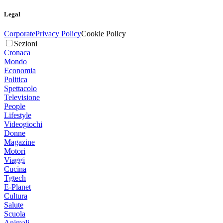
Legal
Corporate
Privacy Policy
Cookie Policy
Sezioni
Cronaca
Mondo
Economia
Politica
Spettacolo
Televisione
People
Lifestyle
Videogiochi
Donne
Magazine
Motori
Viaggi
Cucina
Tgtech
E-Planet
Cultura
Salute
Scuola
Animali