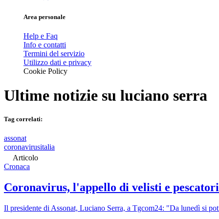
Area personale
Help e Faq
Info e contatti
Termini del servizio
Utilizzo dati e privacy
Cookie Policy
Ultime notizie su
luciano serra
Tag correlati:
assonat
coronavirusitalia
Articolo
Cronaca
Coronavirus, l'appello di velisti e pescato
Il presidente di Assonat, Luciano Serra, a Tgcom24: "Da lunedì si potrà 