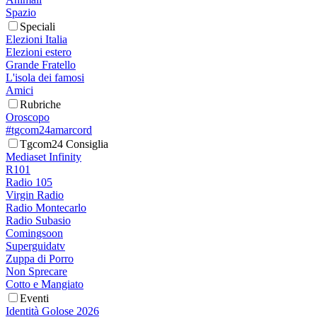
Spazio
Speciali
Elezioni Italia
Elezioni estero
Grande Fratello
L'isola dei famosi
Amici
Rubriche
Oroscopo
#tgcom24amarcord
Tgcom24 Consiglia
Mediaset Infinity
R101
Radio 105
Virgin Radio
Radio Montecarlo
Radio Subasio
Comingsoon
Superguidatv
Zuppa di Porro
Non Sprecare
Cotto e Mangiato
Eventi
Identità Golose 2026