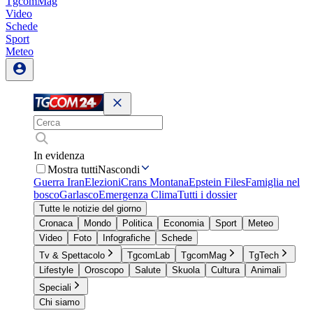
TgcomMag
Video
Schede
Sport
Meteo
In evidenza
Mostra tutti
Nascondi
Guerra Iran
Elezioni
Crans Montana
Epstein Files
Famiglia nel
bosco
Garlasco
Emergenza Clima
Tutti i dossier
Tutte le notizie del giorno
Cronaca
Mondo
Politica
Economia
Sport
Meteo
Video
Foto
Infografiche
Schede
Tv & Spettacolo
TgcomLab
TgcomMag
TgTech
Lifestyle
Oroscopo
Salute
Skuola
Cultura
Animali
Speciali
Chi siamo