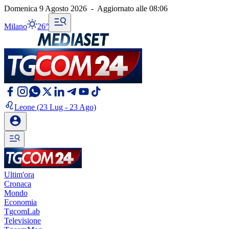
Domenica 9 Agosto 2026
-
Aggiornato alle
08:06
Milano
26°
Leone
(23 Lug - 23 Ago)
Ultim'ora
Cronaca
Mondo
Economia
TgcomLab
Televisione