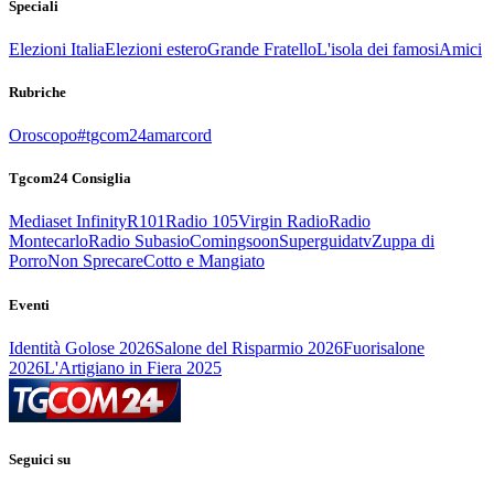
Speciali
Elezioni Italia
Elezioni estero
Grande Fratello
L'isola dei famosi
Amici
Rubriche
Oroscopo
#tgcom24amarcord
Tgcom24 Consiglia
Mediaset Infinity
R101
Radio 105
Virgin Radio
Radio
Montecarlo
Radio Subasio
Comingsoon
Superguidatv
Zuppa di
Porro
Non Sprecare
Cotto e Mangiato
Eventi
Identità Golose 2026
Salone del Risparmio 2026
Fuorisalone
2026
L'Artigiano in Fiera 2025
Seguici su