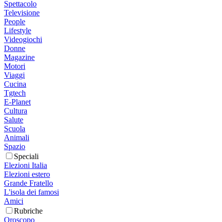
Spettacolo
Televisione
People
Lifestyle
Videogiochi
Donne
Magazine
Motori
Viaggi
Cucina
Tgtech
E-Planet
Cultura
Salute
Scuola
Animali
Spazio
Speciali
Elezioni Italia
Elezioni estero
Grande Fratello
L'isola dei famosi
Amici
Rubriche
Oroscopo