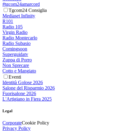
#tgcom24amarcord
Tgcom24 Consiglia
Mediaset Infinity
R101
Radio 105
Virgin Radio
Radio Montecarlo
Radio Subasio
Comingsoon
Superguidatv
Zuppa di Porro
Non Sprecare
Cotto e Mangiato
Eventi
Identità Golose 2026
Salone del Risparmio 2026
Fuorisalone 2026
L'Artigiano in Fiera 2025
Legal
Corporate
Cookie Policy
Privacy Policy