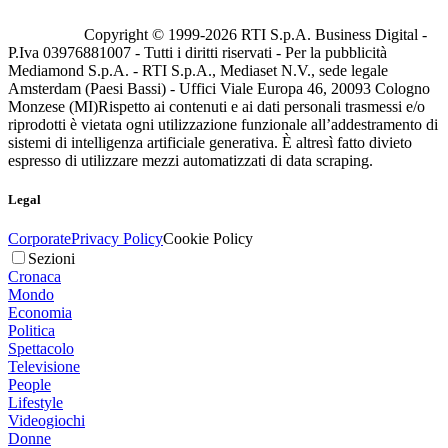
Copyright © 1999-
2026
RTI S.p.A. Business Digital -
P.Iva 03976881007 - Tutti i diritti riservati - Per la pubblicità
Mediamond S.p.A. - RTI S.p.A., Mediaset N.V., sede legale
Amsterdam (Paesi Bassi) - Uffici Viale Europa 46, 20093 Cologno
Monzese (MI)
Rispetto ai contenuti e ai dati personali trasmessi e/o
riprodotti è vietata ogni utilizzazione funzionale all’addestramento di
sistemi di intelligenza artificiale generativa. È altresì fatto divieto
espresso di utilizzare mezzi automatizzati di data scraping.
Legal
Corporate
Privacy Policy
Cookie Policy
Sezioni
Cronaca
Mondo
Economia
Politica
Spettacolo
Televisione
People
Lifestyle
Videogiochi
Donne