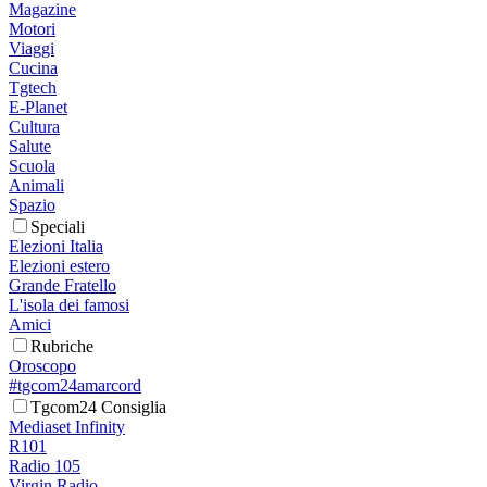
Magazine
Motori
Viaggi
Cucina
Tgtech
E-Planet
Cultura
Salute
Scuola
Animali
Spazio
Speciali
Elezioni Italia
Elezioni estero
Grande Fratello
L'isola dei famosi
Amici
Rubriche
Oroscopo
#tgcom24amarcord
Tgcom24 Consiglia
Mediaset Infinity
R101
Radio 105
Virgin Radio