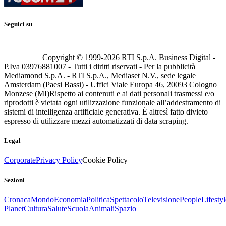
Seguici su
Copyright © 1999-
2026
RTI S.p.A. Business Digital -
P.Iva 03976881007 - Tutti i diritti riservati - Per la pubblicità
Mediamond S.p.A. - RTI S.p.A., Mediaset N.V., sede legale
Amsterdam (Paesi Bassi) - Uffici Viale Europa 46, 20093 Cologno
Monzese (MI)
Rispetto ai contenuti e ai dati personali trasmessi e/o
riprodotti è vietata ogni utilizzazione funzionale all’addestramento di
sistemi di intelligenza artificiale generativa. È altresì fatto divieto
espresso di utilizzare mezzi automatizzati di data scraping.
Legal
Corporate
Privacy Policy
Cookie Policy
Sezioni
Cronaca
Mondo
Economia
Politica
Spettacolo
Televisione
People
Lifestyl
Planet
Cultura
Salute
Scuola
Animali
Spazio