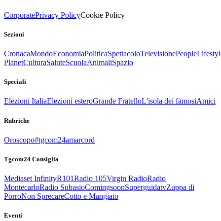
Corporate
Privacy Policy
Cookie Policy
Sezioni
Cronaca
Mondo
Economia
Politica
Spettacolo
Televisione
People
Lifestyl
Planet
Cultura
Salute
Scuola
Animali
Spazio
Speciali
Elezioni Italia
Elezioni estero
Grande Fratello
L'isola dei famosi
Amici
Rubriche
Oroscopo
#tgcom24amarcord
Tgcom24 Consiglia
Mediaset Infinity
R101
Radio 105
Virgin Radio
Radio
Montecarlo
Radio Subasio
Comingsoon
Superguidatv
Zuppa di
Porro
Non Sprecare
Cotto e Mangiato
Eventi