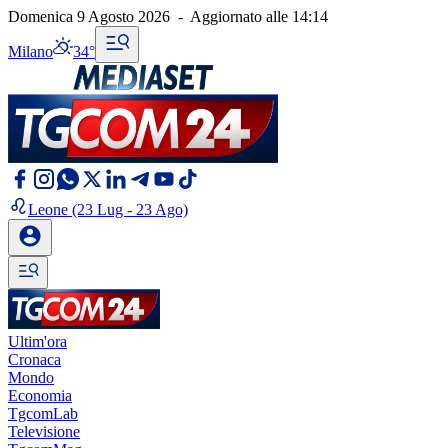
Domenica 9 Agosto 2026
-
Aggiornato alle
14:14
Milano
34°
Leone
(23 Lug - 23 Ago)
Ultim'ora
Cronaca
Mondo
Economia
TgcomLab
Televisione