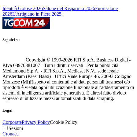
Identità Golose 2026
Salone del Risparmio 2026
Fuorisalone
2026
L'Artigiano in Fiera 2025
Seguici su
Copyright © 1999-
2026
RTI S.p.A. Business Digital -
P.Iva 03976881007 - Tutti i diritti riservati - Per la pubblicità
Mediamond S.p.A. - RTI S.p.A., Mediaset N.V., sede legale
Amsterdam (Paesi Bassi) - Uffici Viale Europa 46, 20093 Cologno
Monzese (MI)
Rispetto ai contenuti e ai dati personali trasmessi e/o
riprodotti è vietata ogni utilizzazione funzionale all’addestramento di
sistemi di intelligenza artificiale generativa. È altresì fatto divieto
espresso di utilizzare mezzi automatizzati di data scraping.
Legal
Corporate
Privacy Policy
Cookie Policy
Sezioni
Cronaca