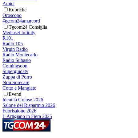
Amici
Rubriche
Oroscopo
#tgcom24amarcord
Tgcom24 Consiglia
Mediaset Infinity
R101
Radio 105
Virgin Radio
Radio Montecarlo
Radio Subasio
Comingsoon
Superguidatv
Zuppa di Porro
Non Sprecare
Cotto e Mangiato
Eventi
Identità Golose 2026
Salone del Risparmio 2026
Fuorisalone 2026
L'Artigiano in Fiera 2025