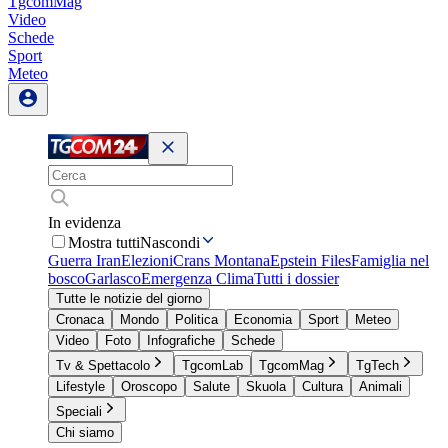
TgcomMag
Video
Schede
Sport
Meteo
In evidenza
Mostra tutti
Nascondi
Guerra Iran
Elezioni
Crans Montana
Epstein Files
Famiglia nel
bosco
Garlasco
Emergenza Clima
Tutti i dossier
Tutte le notizie del giorno
Cronaca
Mondo
Politica
Economia
Sport
Meteo
Video
Foto
Infografiche
Schede
Tv & Spettacolo
TgcomLab
TgcomMag
TgTech
Lifestyle
Oroscopo
Salute
Skuola
Cultura
Animali
Speciali
Chi siamo