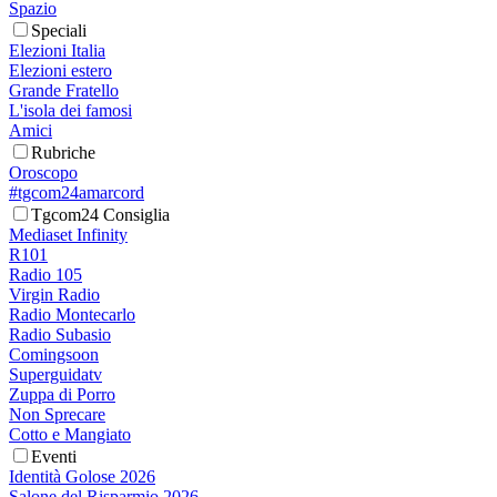
Spazio
Speciali
Elezioni Italia
Elezioni estero
Grande Fratello
L'isola dei famosi
Amici
Rubriche
Oroscopo
#tgcom24amarcord
Tgcom24 Consiglia
Mediaset Infinity
R101
Radio 105
Virgin Radio
Radio Montecarlo
Radio Subasio
Comingsoon
Superguidatv
Zuppa di Porro
Non Sprecare
Cotto e Mangiato
Eventi
Identità Golose 2026
Salone del Risparmio 2026