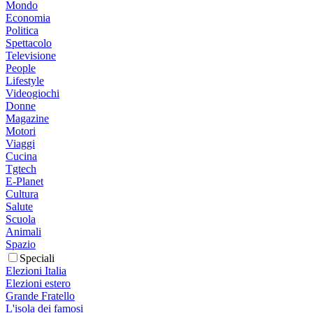
Mondo
Economia
Politica
Spettacolo
Televisione
People
Lifestyle
Videogiochi
Donne
Magazine
Motori
Viaggi
Cucina
Tgtech
E-Planet
Cultura
Salute
Scuola
Animali
Spazio
Speciali
Elezioni Italia
Elezioni estero
Grande Fratello
L'isola dei famosi