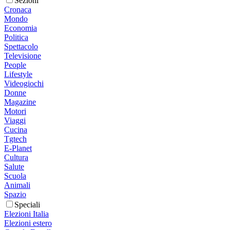
Sezioni
Cronaca
Mondo
Economia
Politica
Spettacolo
Televisione
People
Lifestyle
Videogiochi
Donne
Magazine
Motori
Viaggi
Cucina
Tgtech
E-Planet
Cultura
Salute
Scuola
Animali
Spazio
Speciali
Elezioni Italia
Elezioni estero