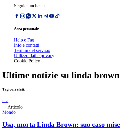
Seguici anche su
Area personale
Help e Faq
Info e contatti
Termini del servizio
Utilizzo dati e privacy
Cookie Policy
Ultime notizie su
linda brown
Tag correlati:
usa
Articolo
Mondo
Usa, morta Linda Brown: suo caso mise