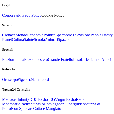
Legal
Corporate
Privacy Policy
Cookie Policy
Sezioni
Cronaca
Mondo
Economia
Politica
Spettacolo
Televisione
People
Lifestyl
Planet
Cultura
Salute
Scuola
Animali
Spazio
Speciali
Elezioni Italia
Elezioni estero
Grande Fratello
L'isola dei famosi
Amici
Rubriche
Oroscopo
#tgcom24amarcord
Tgcom24 Consiglia
Mediaset Infinity
R101
Radio 105
Virgin Radio
Radio
Montecarlo
Radio Subasio
Comingsoon
Superguidatv
Zuppa di
Porro
Non Sprecare
Cotto e Mangiato