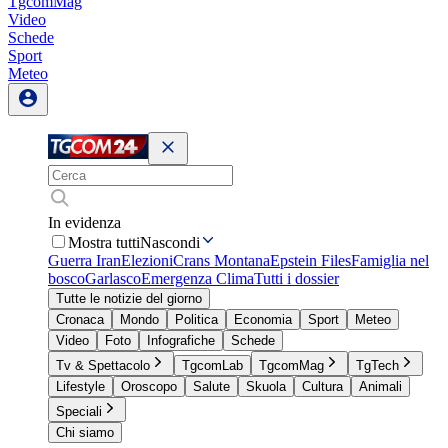
TgcomMag
Video
Schede
Sport
Meteo
In evidenza
Mostra tutti
Nascondi
Guerra Iran
Elezioni
Crans Montana
Epstein Files
Famiglia nel
bosco
Garlasco
Emergenza Clima
Tutti i dossier
Tutte le notizie del giorno
Cronaca
Mondo
Politica
Economia
Sport
Meteo
Video
Foto
Infografiche
Schede
Tv & Spettacolo
TgcomLab
TgcomMag
TgTech
Lifestyle
Oroscopo
Salute
Skuola
Cultura
Animali
Speciali
Chi siamo