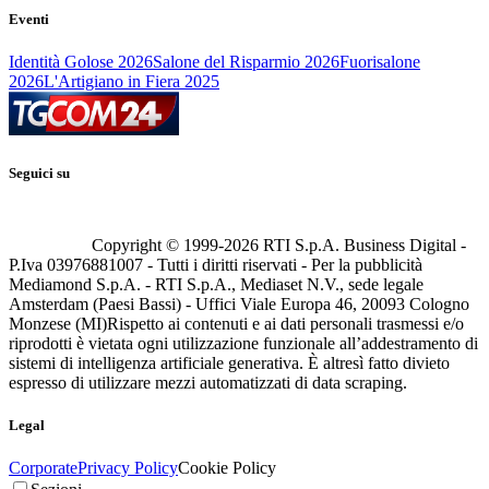
Eventi
Identità Golose 2026
Salone del Risparmio 2026
Fuorisalone
2026
L'Artigiano in Fiera 2025
Seguici su
Copyright © 1999-
2026
RTI S.p.A. Business Digital -
P.Iva 03976881007 - Tutti i diritti riservati - Per la pubblicità
Mediamond S.p.A. - RTI S.p.A., Mediaset N.V., sede legale
Amsterdam (Paesi Bassi) - Uffici Viale Europa 46, 20093 Cologno
Monzese (MI)
Rispetto ai contenuti e ai dati personali trasmessi e/o
riprodotti è vietata ogni utilizzazione funzionale all’addestramento di
sistemi di intelligenza artificiale generativa. È altresì fatto divieto
espresso di utilizzare mezzi automatizzati di data scraping.
Legal
Corporate
Privacy Policy
Cookie Policy