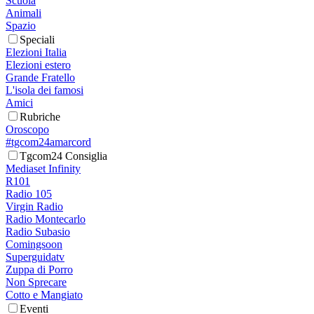
Scuola
Animali
Spazio
Speciali
Elezioni Italia
Elezioni estero
Grande Fratello
L'isola dei famosi
Amici
Rubriche
Oroscopo
#tgcom24amarcord
Tgcom24 Consiglia
Mediaset Infinity
R101
Radio 105
Virgin Radio
Radio Montecarlo
Radio Subasio
Comingsoon
Superguidatv
Zuppa di Porro
Non Sprecare
Cotto e Mangiato
Eventi