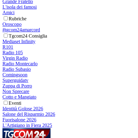
Grande Fratello
L'isola dei famosi
Amici
Rubriche
Oroscopo
#tgcom24amarcord
Tgcom24 Consiglia
Mediaset Infinity
R101
Radio 105
Virgin Radio
Radio Montecarlo
Radio Subasio
Comingsoon
Superguidatv
Zuppa di Porro
Non Sprecare
Cotto e Mangiato
Eventi
Identità Golose 2026
Salone del Risparmio 2026
Fuorisalone 2026
L'Artigiano in Fiera 2025