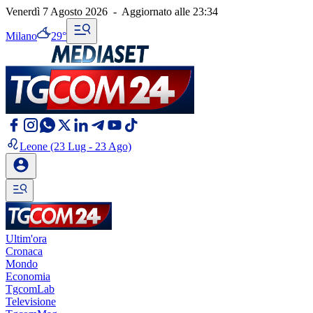
Venerdì 7 Agosto 2026
-
Aggiornato alle
23:34
Milano
29°
Leone
(23 Lug - 23 Ago)
Ultim'ora
Cronaca
Mondo
Economia
TgcomLab
Televisione