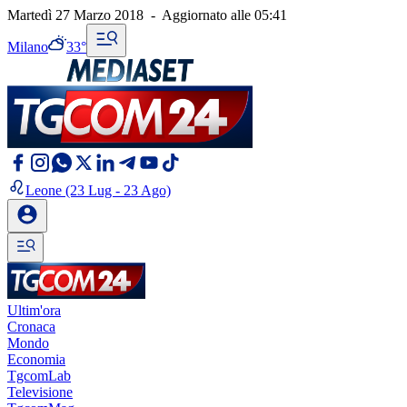
Martedì 27 Marzo 2018
-
Aggiornato alle
05:41
Milano
33°
Leone
(23 Lug - 23 Ago)
Ultim'ora
Cronaca
Mondo
Economia
TgcomLab
Televisione