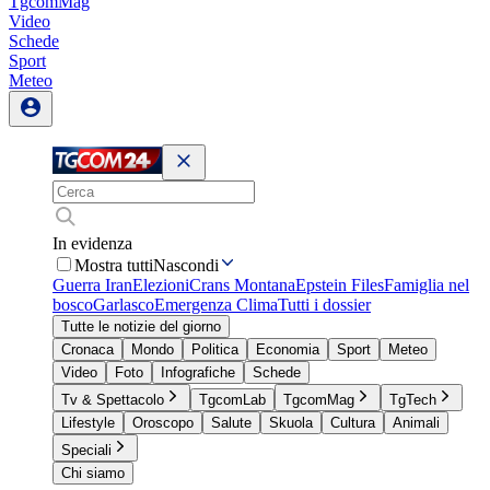
TgcomMag
Video
Schede
Sport
Meteo
In evidenza
Mostra tutti
Nascondi
Guerra Iran
Elezioni
Crans Montana
Epstein Files
Famiglia nel
bosco
Garlasco
Emergenza Clima
Tutti i dossier
Tutte le notizie del giorno
Cronaca
Mondo
Politica
Economia
Sport
Meteo
Video
Foto
Infografiche
Schede
Tv & Spettacolo
TgcomLab
TgcomMag
TgTech
Lifestyle
Oroscopo
Salute
Skuola
Cultura
Animali
Speciali
Chi siamo