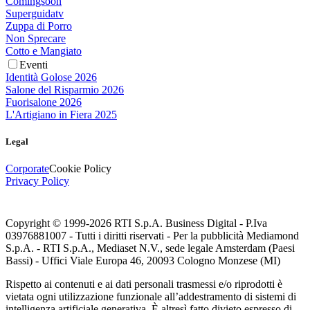
Comingsoon
Superguidatv
Zuppa di Porro
Non Sprecare
Cotto e Mangiato
Eventi
Identità Golose 2026
Salone del Risparmio 2026
Fuorisalone 2026
L'Artigiano in Fiera 2025
Legal
Corporate
Cookie Policy
Privacy Policy
Copyright © 1999-
2026
RTI S.p.A. Business Digital - P.Iva
03976881007 - Tutti i diritti riservati - Per la pubblicità Mediamond
S.p.A. - RTI S.p.A., Mediaset N.V., sede legale Amsterdam (Paesi
Bassi) - Uffici Viale Europa 46, 20093 Cologno Monzese (MI)
Rispetto ai contenuti e ai dati personali trasmessi e/o riprodotti è
vietata ogni utilizzazione funzionale all’addestramento di sistemi di
intelligenza artificiale generativa. È altresì fatto divieto espresso di