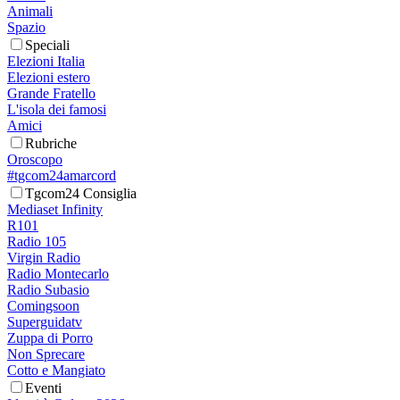
Animali
Spazio
Speciali
Elezioni Italia
Elezioni estero
Grande Fratello
L'isola dei famosi
Amici
Rubriche
Oroscopo
#tgcom24amarcord
Tgcom24 Consiglia
Mediaset Infinity
R101
Radio 105
Virgin Radio
Radio Montecarlo
Radio Subasio
Comingsoon
Superguidatv
Zuppa di Porro
Non Sprecare
Cotto e Mangiato
Eventi