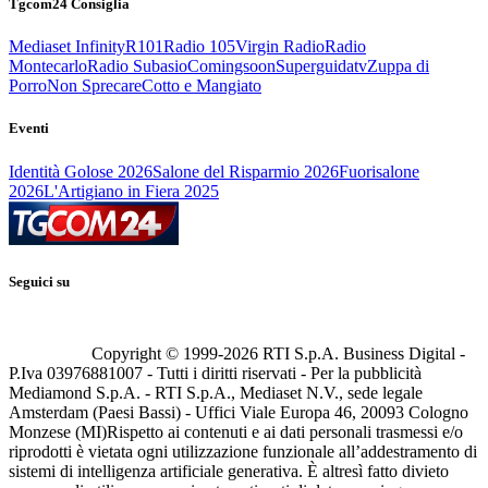
Tgcom24 Consiglia
Mediaset Infinity
R101
Radio 105
Virgin Radio
Radio
Montecarlo
Radio Subasio
Comingsoon
Superguidatv
Zuppa di
Porro
Non Sprecare
Cotto e Mangiato
Eventi
Identità Golose 2026
Salone del Risparmio 2026
Fuorisalone
2026
L'Artigiano in Fiera 2025
Seguici su
Copyright © 1999-
2026
RTI S.p.A. Business Digital -
P.Iva 03976881007 - Tutti i diritti riservati - Per la pubblicità
Mediamond S.p.A. - RTI S.p.A., Mediaset N.V., sede legale
Amsterdam (Paesi Bassi) - Uffici Viale Europa 46, 20093 Cologno
Monzese (MI)
Rispetto ai contenuti e ai dati personali trasmessi e/o
riprodotti è vietata ogni utilizzazione funzionale all’addestramento di
sistemi di intelligenza artificiale generativa. È altresì fatto divieto