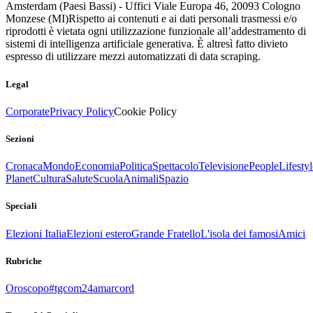
Amsterdam (Paesi Bassi) - Uffici Viale Europa 46, 20093 Cologno
Monzese (MI)
Rispetto ai contenuti e ai dati personali trasmessi e/o
riprodotti è vietata ogni utilizzazione funzionale all’addestramento di
sistemi di intelligenza artificiale generativa. È altresì fatto divieto
espresso di utilizzare mezzi automatizzati di data scraping.
Legal
Corporate
Privacy Policy
Cookie Policy
Sezioni
Cronaca
Mondo
Economia
Politica
Spettacolo
Televisione
People
Lifestyl
Planet
Cultura
Salute
Scuola
Animali
Spazio
Speciali
Elezioni Italia
Elezioni estero
Grande Fratello
L'isola dei famosi
Amici
Rubriche
Oroscopo
#tgcom24amarcord