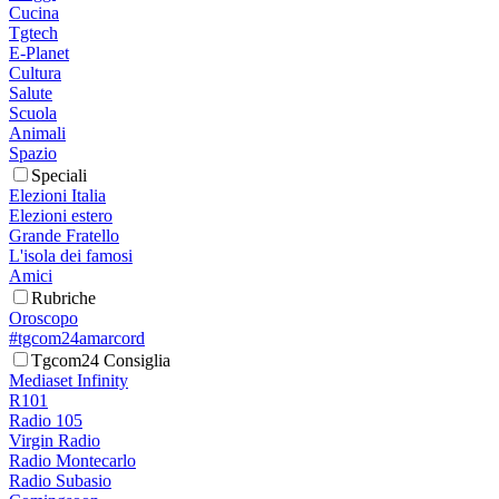
Cucina
Tgtech
E-Planet
Cultura
Salute
Scuola
Animali
Spazio
Speciali
Elezioni Italia
Elezioni estero
Grande Fratello
L'isola dei famosi
Amici
Rubriche
Oroscopo
#tgcom24amarcord
Tgcom24 Consiglia
Mediaset Infinity
R101
Radio 105
Virgin Radio
Radio Montecarlo
Radio Subasio