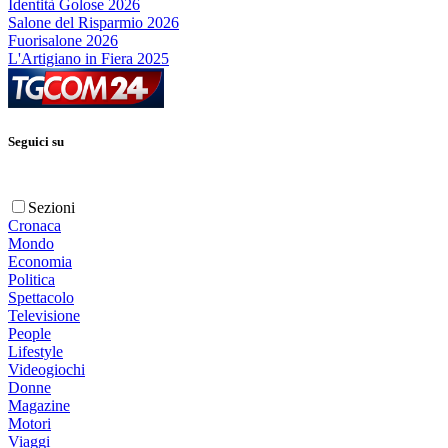
Identità Golose 2026
Salone del Risparmio 2026
Fuorisalone 2026
L'Artigiano in Fiera 2025
Seguici su
Sezioni
Cronaca
Mondo
Economia
Politica
Spettacolo
Televisione
People
Lifestyle
Videogiochi
Donne
Magazine
Motori
Viaggi