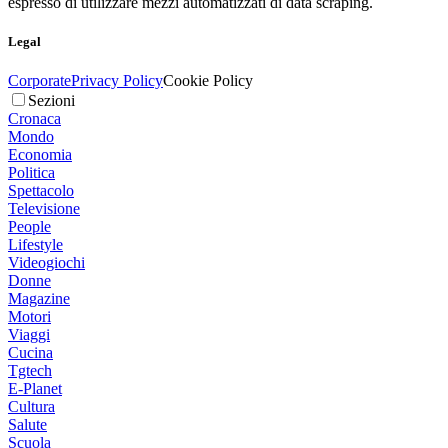
espresso di utilizzare mezzi automatizzati di data scraping.
Legal
Corporate
Privacy Policy
Cookie Policy
Sezioni
Cronaca
Mondo
Economia
Politica
Spettacolo
Televisione
People
Lifestyle
Videogiochi
Donne
Magazine
Motori
Viaggi
Cucina
Tgtech
E-Planet
Cultura
Salute
Scuola