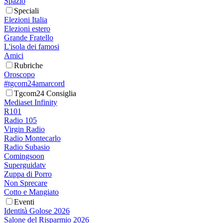
Spazio
Speciali
Elezioni Italia
Elezioni estero
Grande Fratello
L'isola dei famosi
Amici
Rubriche
Oroscopo
#tgcom24amarcord
Tgcom24 Consiglia
Mediaset Infinity
R101
Radio 105
Virgin Radio
Radio Montecarlo
Radio Subasio
Comingsoon
Superguidatv
Zuppa di Porro
Non Sprecare
Cotto e Mangiato
Eventi
Identità Golose 2026
Salone del Risparmio 2026