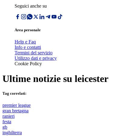
Seguici anche su
Area personale
Help e Faq
Info e contatti
Termini del servizio
Utilizzo dati e privacy
Cookie Policy
Ultime notizie su
leicester
Tag correlati:
premier league
gran bretagna
ranieri
festa
gb
inghilterra