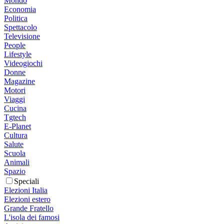
Mondo
Economia
Politica
Spettacolo
Televisione
People
Lifestyle
Videogiochi
Donne
Magazine
Motori
Viaggi
Cucina
Tgtech
E-Planet
Cultura
Salute
Scuola
Animali
Spazio
Speciali
Elezioni Italia
Elezioni estero
Grande Fratello
L'isola dei famosi