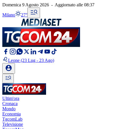
Domenica 9 Agosto 2026
-
Aggiornato alle
08:37
Milano
27°
Leone
(23 Lug - 23 Ago)
Ultim'ora
Cronaca
Mondo
Economia
TgcomLab
Televisione