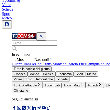
TgcomMag
Video
Schede
Sport
Meteo
In evidenza
Mostra tutti
Nascondi
Guerra Iran
Elezioni
Crans Montana
Epstein Files
Famiglia nel b
Tutte le notizie del giorno
Cronaca
Mondo
Politica
Economia
Sport
Meteo
Video
Foto
Infografiche
Schede
Tv & Spettacolo
TgcomLab
TgcomMag
TgTech
Lif
Chi siamo
Seguici anche su