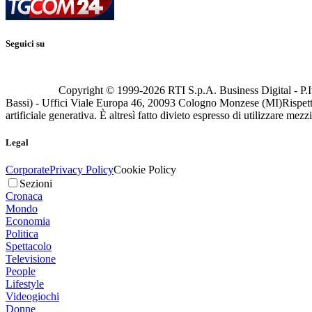
Seguici su
Copyright © 1999-
2026
RTI S.p.A. Business Digital - P.I
Bassi) - Uffici Viale Europa 46, 20093 Cologno Monzese (MI)
Rispett
artificiale generativa. È altresì fatto divieto espresso di utilizzare mez
Legal
Corporate
Privacy Policy
Cookie Policy
Sezioni
Cronaca
Mondo
Economia
Politica
Spettacolo
Televisione
People
Lifestyle
Videogiochi
Donne