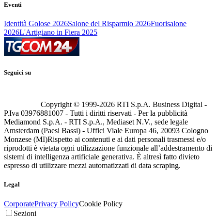
Eventi
Identità Golose 2026
Salone del Risparmio 2026
Fuorisalone
2026
L'Artigiano in Fiera 2025
Seguici su
Copyright © 1999-
2026
RTI S.p.A. Business Digital -
P.Iva 03976881007 - Tutti i diritti riservati - Per la pubblicità
Mediamond S.p.A. - RTI S.p.A., Mediaset N.V., sede legale
Amsterdam (Paesi Bassi) - Uffici Viale Europa 46, 20093 Cologno
Monzese (MI)
Rispetto ai contenuti e ai dati personali trasmessi e/o
riprodotti è vietata ogni utilizzazione funzionale all’addestramento di
sistemi di intelligenza artificiale generativa. È altresì fatto divieto
espresso di utilizzare mezzi automatizzati di data scraping.
Legal
Corporate
Privacy Policy
Cookie Policy
Sezioni