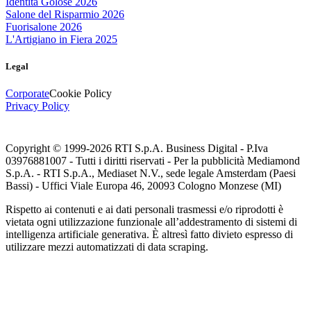
Identità Golose 2026
Salone del Risparmio 2026
Fuorisalone 2026
L'Artigiano in Fiera 2025
Legal
Corporate
Cookie Policy
Privacy Policy
Copyright © 1999-
2026
RTI S.p.A. Business Digital - P.Iva
03976881007 - Tutti i diritti riservati - Per la pubblicità Mediamond
S.p.A. - RTI S.p.A., Mediaset N.V., sede legale Amsterdam (Paesi
Bassi) - Uffici Viale Europa 46, 20093 Cologno Monzese (MI)
Rispetto ai contenuti e ai dati personali trasmessi e/o riprodotti è
vietata ogni utilizzazione funzionale all’addestramento di sistemi di
intelligenza artificiale generativa. È altresì fatto divieto espresso di
utilizzare mezzi automatizzati di data scraping.