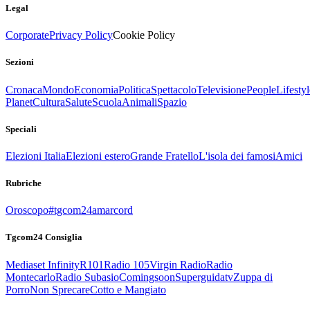
Legal
Corporate
Privacy Policy
Cookie Policy
Sezioni
Cronaca
Mondo
Economia
Politica
Spettacolo
Televisione
People
Lifestyl
Planet
Cultura
Salute
Scuola
Animali
Spazio
Speciali
Elezioni Italia
Elezioni estero
Grande Fratello
L'isola dei famosi
Amici
Rubriche
Oroscopo
#tgcom24amarcord
Tgcom24 Consiglia
Mediaset Infinity
R101
Radio 105
Virgin Radio
Radio
Montecarlo
Radio Subasio
Comingsoon
Superguidatv
Zuppa di
Porro
Non Sprecare
Cotto e Mangiato