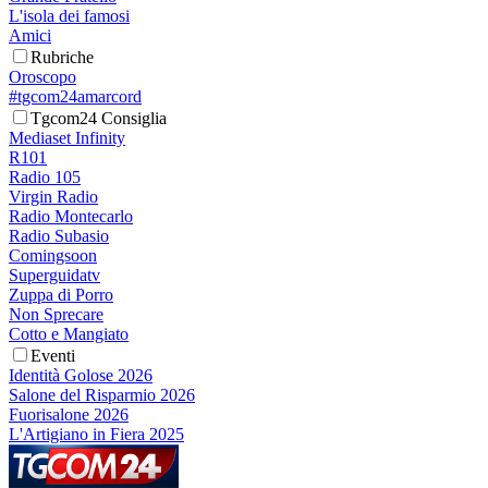
L'isola dei famosi
Amici
Rubriche
Oroscopo
#tgcom24amarcord
Tgcom24 Consiglia
Mediaset Infinity
R101
Radio 105
Virgin Radio
Radio Montecarlo
Radio Subasio
Comingsoon
Superguidatv
Zuppa di Porro
Non Sprecare
Cotto e Mangiato
Eventi
Identità Golose 2026
Salone del Risparmio 2026
Fuorisalone 2026
L'Artigiano in Fiera 2025