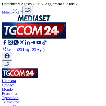
Domenica 9 Agosto 2026
-
Aggiornato alle
08:12
Milano
27°
Leone
(23 Lug - 23 Ago)
Ultim'ora
Cronaca
Mondo
Economia
TgcomLab
Televisione