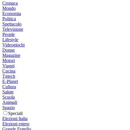
Cronaca
Mondo
Economia
Politica
Spettacolo
Televisione
People
Lifestyle
Videogiochi
Donne
Magazine
Motori
Viaggi
Cucina
Tgtech
E-Planet
Cultura
Salute
Scuola
Animali
Spazio
Speciali
Elezioni Italia
Elezioni estero
Grande Fratello