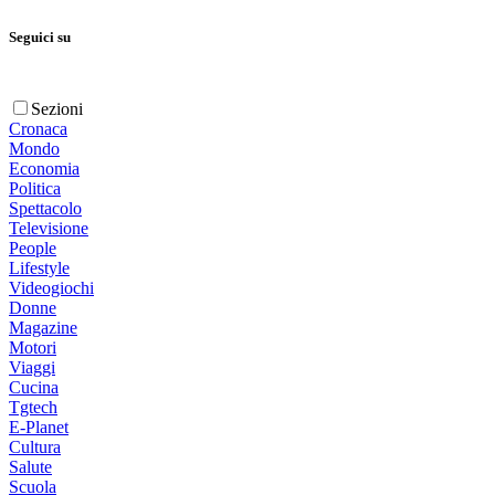
Seguici su
Sezioni
Cronaca
Mondo
Economia
Politica
Spettacolo
Televisione
People
Lifestyle
Videogiochi
Donne
Magazine
Motori
Viaggi
Cucina
Tgtech
E-Planet
Cultura
Salute
Scuola