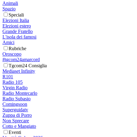
Animali
Spazio
Speciali
Elezioni Italia
Elezioni estero
Grande Fratello
L'isola dei famosi
Amici
Rubriche
Oroscopo
#tgcom24amarcord
Tgcom24 Consiglia
Mediaset Infinity
R101
Radio 105
Virgin Radio
Radio Montecarlo
Radio Subasio
Comingsoon
Superguidatv
Zuppa di Porro
Non Sprecare
Cotto e Mangiato
Eventi