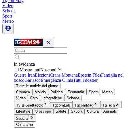
TgcomMag
Video
Schede
Sport
Meteo
In evidenza
Mostra tutti
Nascondi
Guerra Iran
Elezioni
Crans Montana
Epstein Files
Famiglia nel
bosco
Garlasco
Emergenza Clima
Tutti i dossier
Tutte le notizie del giorno
Cronaca
Mondo
Politica
Economia
Sport
Meteo
Video
Foto
Infografiche
Schede
Tv & Spettacolo
TgcomLab
TgcomMag
TgTech
Lifestyle
Oroscopo
Salute
Skuola
Cultura
Animali
Speciali
Chi siamo