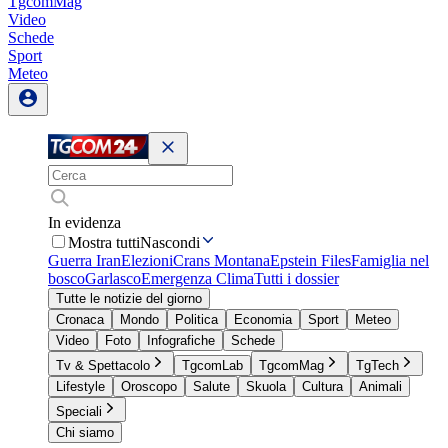
TgcomMag
Video
Schede
Sport
Meteo
In evidenza
Mostra tutti
Nascondi
Guerra Iran
Elezioni
Crans Montana
Epstein Files
Famiglia nel
bosco
Garlasco
Emergenza Clima
Tutti i dossier
Tutte le notizie del giorno
Cronaca
Mondo
Politica
Economia
Sport
Meteo
Video
Foto
Infografiche
Schede
Tv & Spettacolo
TgcomLab
TgcomMag
TgTech
Lifestyle
Oroscopo
Salute
Skuola
Cultura
Animali
Speciali
Chi siamo