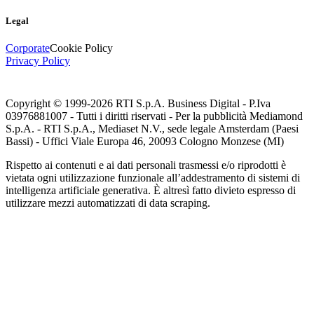
Legal
Corporate
Cookie Policy
Privacy Policy
Copyright © 1999-
2026
RTI S.p.A. Business Digital - P.Iva
03976881007 - Tutti i diritti riservati - Per la pubblicità Mediamond
S.p.A. - RTI S.p.A., Mediaset N.V., sede legale Amsterdam (Paesi
Bassi) - Uffici Viale Europa 46, 20093 Cologno Monzese (MI)
Rispetto ai contenuti e ai dati personali trasmessi e/o riprodotti è
vietata ogni utilizzazione funzionale all’addestramento di sistemi di
intelligenza artificiale generativa. È altresì fatto divieto espresso di
utilizzare mezzi automatizzati di data scraping.