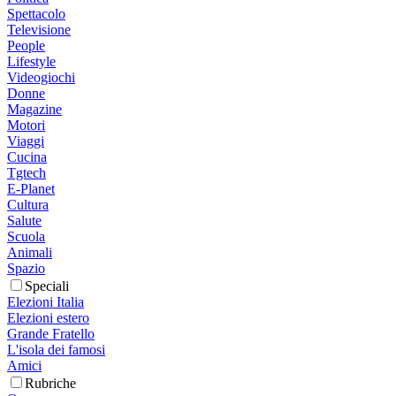
Spettacolo
Televisione
People
Lifestyle
Videogiochi
Donne
Magazine
Motori
Viaggi
Cucina
Tgtech
E-Planet
Cultura
Salute
Scuola
Animali
Spazio
Speciali
Elezioni Italia
Elezioni estero
Grande Fratello
L'isola dei famosi
Amici
Rubriche