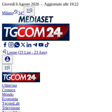
Giovedì 6 Agosto 2026
-
Aggiornato alle
19:22
Milano
34°
Leone
(23 Lug - 23 Ago)
Ultim'ora
Cronaca
Mondo
Economia
TgcomLab
Televisione