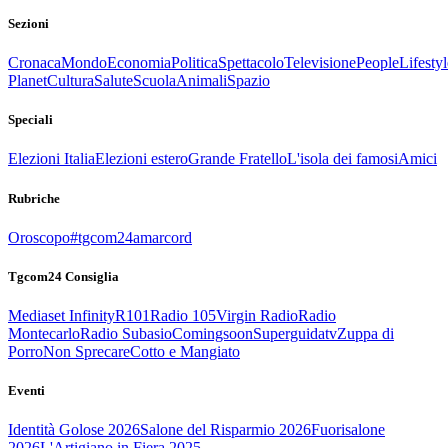
Sezioni
Cronaca
Mondo
Economia
Politica
Spettacolo
Televisione
People
Lifestyl
Planet
Cultura
Salute
Scuola
Animali
Spazio
Speciali
Elezioni Italia
Elezioni estero
Grande Fratello
L'isola dei famosi
Amici
Rubriche
Oroscopo
#tgcom24amarcord
Tgcom24 Consiglia
Mediaset Infinity
R101
Radio 105
Virgin Radio
Radio
Montecarlo
Radio Subasio
Comingsoon
Superguidatv
Zuppa di
Porro
Non Sprecare
Cotto e Mangiato
Eventi
Identità Golose 2026
Salone del Risparmio 2026
Fuorisalone
2026
L'Artigiano in Fiera 2025