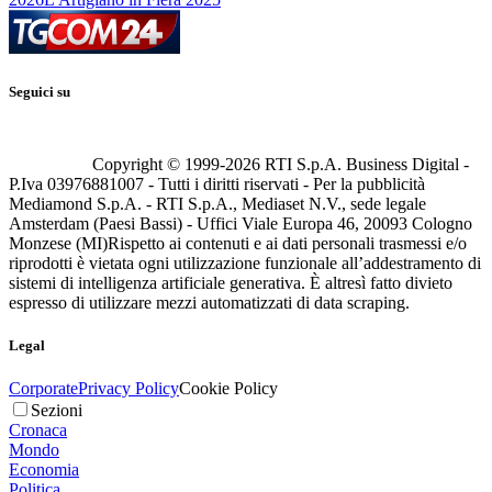
Seguici su
Copyright © 1999-
2026
RTI S.p.A. Business Digital -
P.Iva 03976881007 - Tutti i diritti riservati - Per la pubblicità
Mediamond S.p.A. - RTI S.p.A., Mediaset N.V., sede legale
Amsterdam (Paesi Bassi) - Uffici Viale Europa 46, 20093 Cologno
Monzese (MI)
Rispetto ai contenuti e ai dati personali trasmessi e/o
riprodotti è vietata ogni utilizzazione funzionale all’addestramento di
sistemi di intelligenza artificiale generativa. È altresì fatto divieto
espresso di utilizzare mezzi automatizzati di data scraping.
Legal
Corporate
Privacy Policy
Cookie Policy
Sezioni
Cronaca
Mondo
Economia
Politica