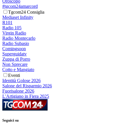
Oroscopo
#tgcom24amarcord
Tgcom24 Consiglia
Mediaset Infinity
R101
Radio 105
Virgin Radio
Radio Montecarlo
Radio Subasio
Comingsoon
Superguidatv
Zuppa di Porro
Non Sprecare
Cotto e Mangiato
Eventi
Identità Golose 2026
Salone del Risparmio 2026
Fuorisalone 2026
L'Artigiano in Fiera 2025
Seguici su