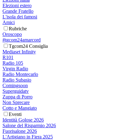
Elezioni estero
Grande Fratello
L'isola dei famosi
Amici
Rubriche
Oroscopo
#tgcom24amarcord
Tgcom24 Consiglia
Mediaset Infinity
R101
Radio 105
Virgin Radio
Radio Montecarlo
Radio Subasio
Comingsoon
Superguidatv
Zuppa di Porro
Non Sprecare
Cotto e Mangiato
Eventi
Identità Golose 2026
Salone del Risparmio 2026
Fuorisalone 2026
L'Artigiano in Fiera 2025