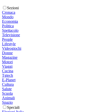
Sezioni
Cronaca
Mondo
Economia
Politica
Spettacolo
Televisione
People
Lifestyle
Videogiochi
Donne
Magazine
Motori
Viaggi
Cucina
Tgtech
E-Planet
Cultura
Salute
Scuola
Animali
Spazio
Speciali
Elezioni Italia