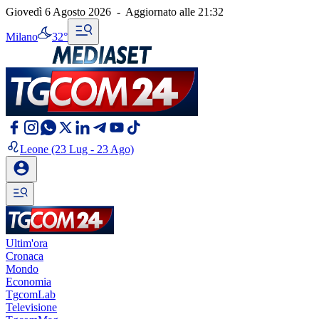
Giovedì 6 Agosto 2026
-
Aggiornato alle
21:32
Milano
32°
Leone
(23 Lug - 23 Ago)
Ultim'ora
Cronaca
Mondo
Economia
TgcomLab
Televisione