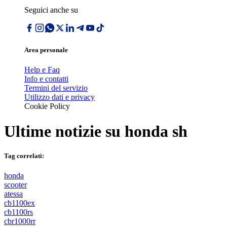
Seguici anche su
Area personale
Help e Faq
Info e contatti
Termini del servizio
Utilizzo dati e privacy
Cookie Policy
Ultime notizie su
honda sh
Tag correlati:
honda
scooter
atessa
cb1100ex
cb1100rs
cbr1000rr