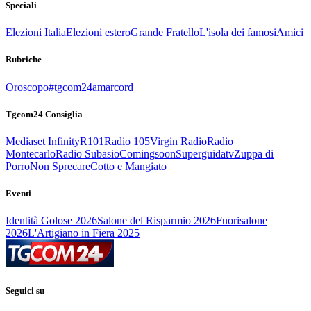
Speciali
Elezioni Italia
Elezioni estero
Grande Fratello
L'isola dei famosi
Amici
Rubriche
Oroscopo
#tgcom24amarcord
Tgcom24 Consiglia
Mediaset Infinity
R101
Radio 105
Virgin Radio
Radio
Montecarlo
Radio Subasio
Comingsoon
Superguidatv
Zuppa di
Porro
Non Sprecare
Cotto e Mangiato
Eventi
Identità Golose 2026
Salone del Risparmio 2026
Fuorisalone
2026
L'Artigiano in Fiera 2025
Seguici su