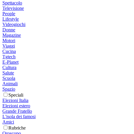
Spettacolo
Televisione
People
Lifestyle
Videogiochi
Donne
Magazine
Motori
Viaggi
Cucina
Tgtech
E-Planet
Cultura
Salute
Scuola
Animali
Spazio
Speciali
Elezioni Italia
Elezioni estero
Grande Fratello
L'isola dei famosi
Amici
Rubriche
Oroscopo