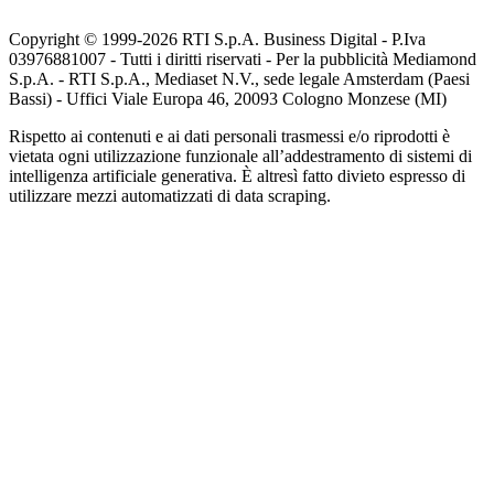
Copyright © 1999-
2026
RTI S.p.A. Business Digital - P.Iva
03976881007 - Tutti i diritti riservati - Per la pubblicità Mediamond
S.p.A. - RTI S.p.A., Mediaset N.V., sede legale Amsterdam (Paesi
Bassi) - Uffici Viale Europa 46, 20093 Cologno Monzese (MI)
Rispetto ai contenuti e ai dati personali trasmessi e/o riprodotti è
vietata ogni utilizzazione funzionale all’addestramento di sistemi di
intelligenza artificiale generativa. È altresì fatto divieto espresso di
utilizzare mezzi automatizzati di data scraping.