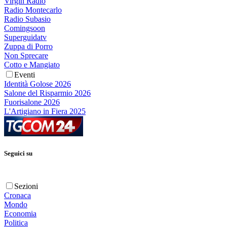
Virgin Radio
Radio Montecarlo
Radio Subasio
Comingsoon
Superguidatv
Zuppa di Porro
Non Sprecare
Cotto e Mangiato
Eventi
Identità Golose 2026
Salone del Risparmio 2026
Fuorisalone 2026
L'Artigiano in Fiera 2025
Seguici su
Sezioni
Cronaca
Mondo
Economia
Politica