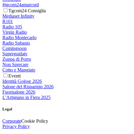
#tgcom24amarcord
Tgcom24 Consiglia
Mediaset Infinity
R101
Radio 105
Virgin Radio
Radio Montecarlo
Radio Subasio
Comingsoon
Superguidatv
Zuppa di Porro
Non Sprecare
Cotto e Mangiato
Eventi
Identità Golose 2026
Salone del Risparmio 2026
Fuorisalone 2026
L'Artigiano in Fiera 2025
Legal
Corporate
Cookie Policy
Privacy Policy