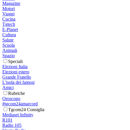
Magazine
Motori
Viaggi
Cucina
Tgtech
E-Planet
Cultura
Salute
Scuola
Animali
Spazio
Speciali
Elezioni Italia
Elezioni estero
Grande Fratello
L'isola dei famosi
Amici
Rubriche
Oroscopo
#tgcom24amarcord
Tgcom24 Consiglia
Mediaset Infinity
R101
Radio 105