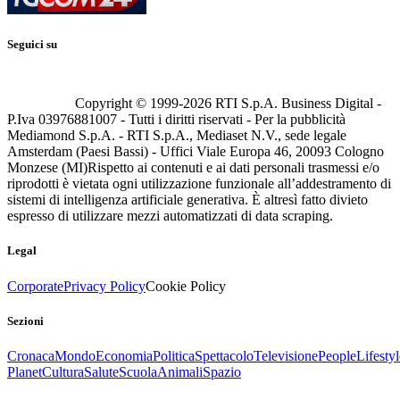
Seguici su
Copyright © 1999-
2026
RTI S.p.A. Business Digital -
P.Iva 03976881007 - Tutti i diritti riservati - Per la pubblicità
Mediamond S.p.A. - RTI S.p.A., Mediaset N.V., sede legale
Amsterdam (Paesi Bassi) - Uffici Viale Europa 46, 20093 Cologno
Monzese (MI)
Rispetto ai contenuti e ai dati personali trasmessi e/o
riprodotti è vietata ogni utilizzazione funzionale all’addestramento di
sistemi di intelligenza artificiale generativa. È altresì fatto divieto
espresso di utilizzare mezzi automatizzati di data scraping.
Legal
Corporate
Privacy Policy
Cookie Policy
Sezioni
Cronaca
Mondo
Economia
Politica
Spettacolo
Televisione
People
Lifestyl
Planet
Cultura
Salute
Scuola
Animali
Spazio