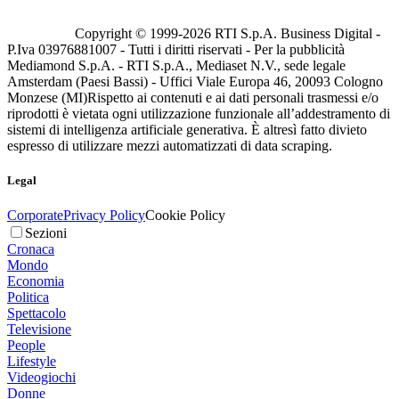
Copyright © 1999-
2026
RTI S.p.A. Business Digital -
P.Iva 03976881007 - Tutti i diritti riservati - Per la pubblicità
Mediamond S.p.A. - RTI S.p.A., Mediaset N.V., sede legale
Amsterdam (Paesi Bassi) - Uffici Viale Europa 46, 20093 Cologno
Monzese (MI)
Rispetto ai contenuti e ai dati personali trasmessi e/o
riprodotti è vietata ogni utilizzazione funzionale all’addestramento di
sistemi di intelligenza artificiale generativa. È altresì fatto divieto
espresso di utilizzare mezzi automatizzati di data scraping.
Legal
Corporate
Privacy Policy
Cookie Policy
Sezioni
Cronaca
Mondo
Economia
Politica
Spettacolo
Televisione
People
Lifestyle
Videogiochi
Donne