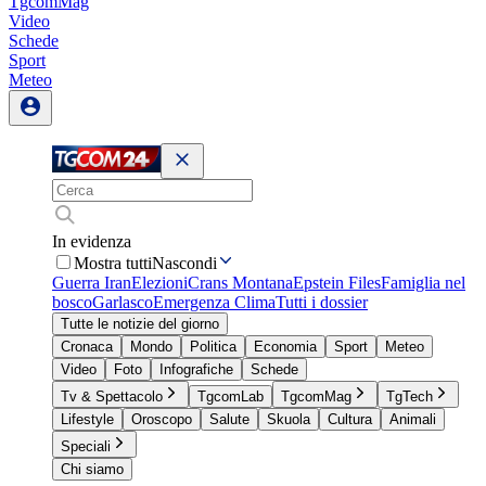
TgcomMag
Video
Schede
Sport
Meteo
In evidenza
Mostra tutti
Nascondi
Guerra Iran
Elezioni
Crans Montana
Epstein Files
Famiglia nel
bosco
Garlasco
Emergenza Clima
Tutti i dossier
Tutte le notizie del giorno
Cronaca
Mondo
Politica
Economia
Sport
Meteo
Video
Foto
Infografiche
Schede
Tv & Spettacolo
TgcomLab
TgcomMag
TgTech
Lifestyle
Oroscopo
Salute
Skuola
Cultura
Animali
Speciali
Chi siamo