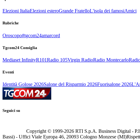
Elezioni Italia
Elezioni estero
Grande Fratello
L'isola dei famosi
Amici
Rubriche
Oroscopo
#tgcom24amarcord
Tgcom24 Consiglia
Mediaset Infinity
R101
Radio 105
Virgin Radio
Radio Montecarlo
Radio
Eventi
Identità Golose 2026
Salone del Risparmio 2026
Fuorisalone 2026
L'Ar
Seguici su
Copyright © 1999-
2026
RTI S.p.A. Business Digital - P.I
Bassi) - Uffici Viale Europa 46, 20093 Cologno Monzese (MI)
Rispett