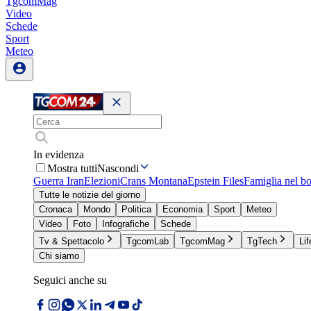
TgcomMag
Video
Schede
Sport
Meteo
In evidenza
Mostra tutti
Nascondi
Guerra Iran
Elezioni
Crans Montana
Epstein Files
Famiglia nel b
Tutte le notizie del giorno
Cronaca
Mondo
Politica
Economia
Sport
Meteo
Video
Foto
Infografiche
Schede
Tv & Spettacolo
TgcomLab
TgcomMag
TgTech
Lif
Chi siamo
Seguici anche su