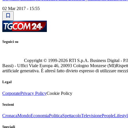
02 Mar 2017 - 15:55
Seguici su
Copyright © 1999-
2026
RTI S.p.A. Business Digital - P.I
Bassi) - Uffici Viale Europa 46, 20093 Cologno Monzese (MI)
Rispett
artificiale generativa. È altresì fatto divieto espresso di utilizzare mez
Legal
Corporate
Privacy Policy
Cookie Policy
Sezioni
Cronaca
Mondo
Economia
Politica
Spettacolo
Televisione
People
Lifestyl
Speciali