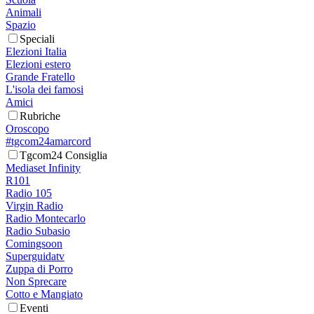
Animali
Spazio
Speciali
Elezioni Italia
Elezioni estero
Grande Fratello
L'isola dei famosi
Amici
Rubriche
Oroscopo
#tgcom24amarcord
Tgcom24 Consiglia
Mediaset Infinity
R101
Radio 105
Virgin Radio
Radio Montecarlo
Radio Subasio
Comingsoon
Superguidatv
Zuppa di Porro
Non Sprecare
Cotto e Mangiato
Eventi