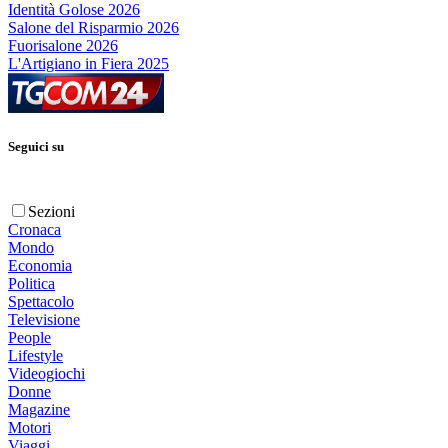
Identità Golose 2026
Salone del Risparmio 2026
Fuorisalone 2026
L'Artigiano in Fiera 2025
Seguici su
Sezioni
Cronaca
Mondo
Economia
Politica
Spettacolo
Televisione
People
Lifestyle
Videogiochi
Donne
Magazine
Motori
Viaggi