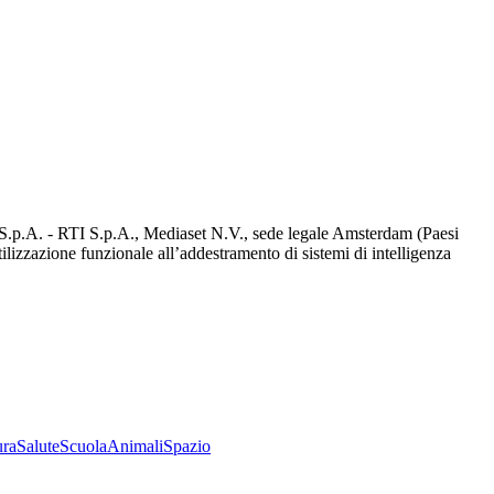
d S.p.A. - RTI S.p.A., Mediaset N.V., sede legale Amsterdam (Paesi
utilizzazione funzionale all’addestramento di sistemi di intelligenza
ura
Salute
Scuola
Animali
Spazio