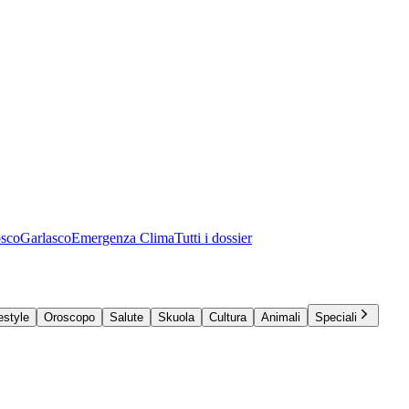
osco
Garlasco
Emergenza Clima
Tutti i dossier
estyle
Oroscopo
Salute
Skuola
Cultura
Animali
Speciali