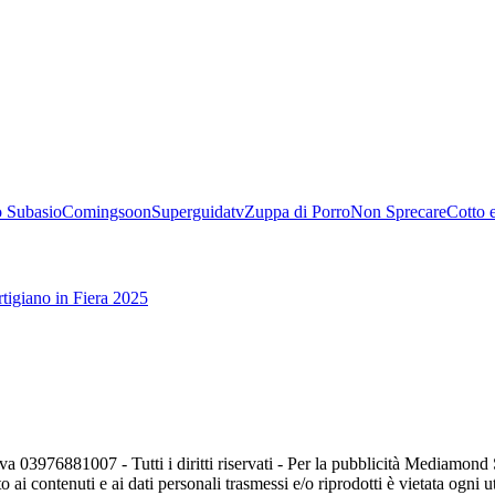
 Subasio
Comingsoon
Superguidatv
Zuppa di Porro
Non Sprecare
Cotto 
tigiano in Fiera 2025
va 03976881007 - Tutti i diritti riservati - Per la pubblicità Mediamon
o ai contenuti e ai dati personali trasmessi e/o riprodotti è vietata ogni 