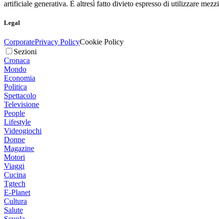
artificiale generativa. È altresì fatto divieto espresso di utilizzare mez
Legal
Corporate
Privacy Policy
Cookie Policy
Sezioni
Cronaca
Mondo
Economia
Politica
Spettacolo
Televisione
People
Lifestyle
Videogiochi
Donne
Magazine
Motori
Viaggi
Cucina
Tgtech
E-Planet
Cultura
Salute
Scuola