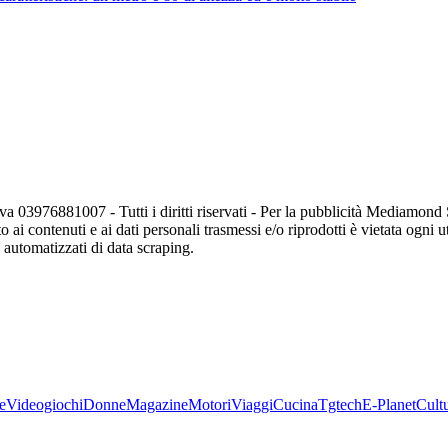
va 03976881007 - Tutti i diritti riservati - Per la pubblicità Mediamon
o ai contenuti e ai dati personali trasmessi e/o riprodotti è vietata ogni 
zi automatizzati di data scraping.
e
Videogiochi
Donne
Magazine
Motori
Viaggi
Cucina
Tgtech
E-Planet
Cult