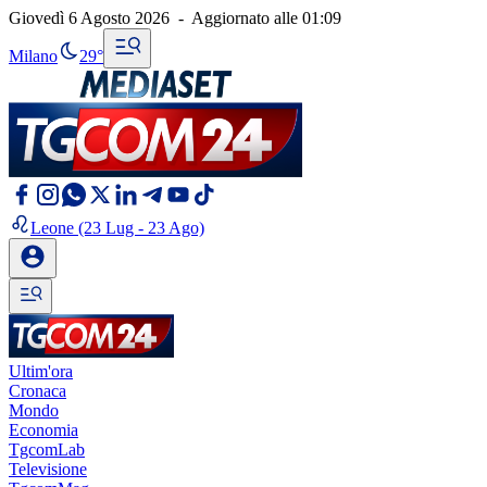
Giovedì 6 Agosto 2026
-
Aggiornato alle
01:09
Milano
29°
Leone
(23 Lug - 23 Ago)
Ultim'ora
Cronaca
Mondo
Economia
TgcomLab
Televisione