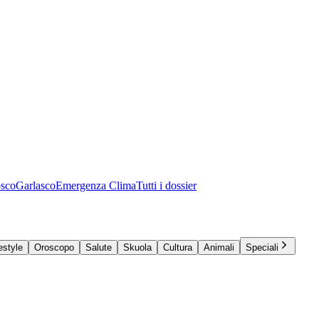
osco
Garlasco
Emergenza Clima
Tutti i dossier
estyle
Oroscopo
Salute
Skuola
Cultura
Animali
Speciali