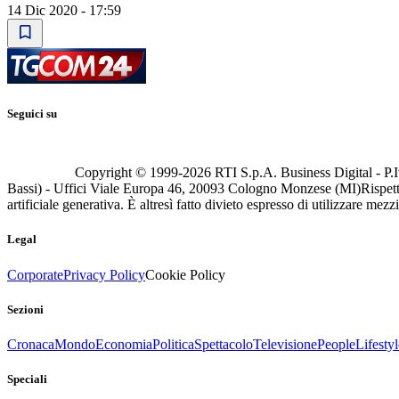
14 Dic 2020 - 17:59
Seguici su
Copyright © 1999-
2026
RTI S.p.A. Business Digital - P.I
Bassi) - Uffici Viale Europa 46, 20093 Cologno Monzese (MI)
Rispett
artificiale generativa. È altresì fatto divieto espresso di utilizzare mez
Legal
Corporate
Privacy Policy
Cookie Policy
Sezioni
Cronaca
Mondo
Economia
Politica
Spettacolo
Televisione
People
Lifestyl
Speciali