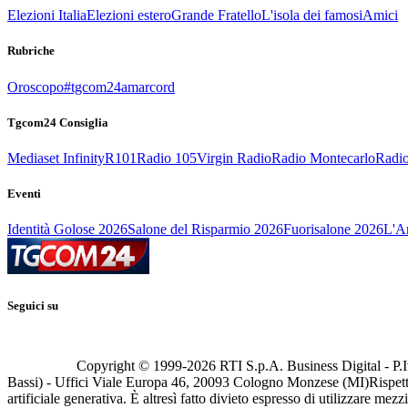
Elezioni Italia
Elezioni estero
Grande Fratello
L'isola dei famosi
Amici
Rubriche
Oroscopo
#tgcom24amarcord
Tgcom24 Consiglia
Mediaset Infinity
R101
Radio 105
Virgin Radio
Radio Montecarlo
Radio
Eventi
Identità Golose 2026
Salone del Risparmio 2026
Fuorisalone 2026
L'Ar
Seguici su
Copyright © 1999-
2026
RTI S.p.A. Business Digital - P.I
Bassi) - Uffici Viale Europa 46, 20093 Cologno Monzese (MI)
Rispett
artificiale generativa. È altresì fatto divieto espresso di utilizzare mez