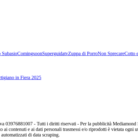
 Subasio
Comingsoon
Superguidatv
Zuppa di Porro
Non Sprecare
Cotto 
tigiano in Fiera 2025
va 03976881007 - Tutti i diritti riservati - Per la pubblicità Mediamon
o ai contenuti e ai dati personali trasmessi e/o riprodotti è vietata ogni 
zi automatizzati di data scraping.