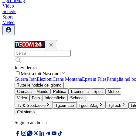
TgcomMag
Video
Schede
Sport
Meteo
In evidenza
Mostra tutti
Nascondi
Guerra Iran
Elezioni
Crans Montana
Epstein Files
Famiglia nel b
Tutte le notizie del giorno
Cronaca
Mondo
Politica
Economia
Sport
Meteo
Video
Foto
Infografiche
Schede
Tv & Spettacolo
TgcomLab
TgcomMag
TgTech
Lif
Chi siamo
Seguici anche su