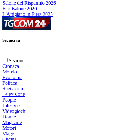
Salone del Risparmio 2026
Fuorisalone 2026
L'Artigiano in Fiera 2025
Seguici su
Sezioni
Cronaca
Mondo
Economia
Politica
Spettacolo
Televisione
People
Lifestyle
Videogiochi
Donne
Magazine
Motori
Viaggi
Cucina