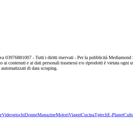
va 03976881007 - Tutti i diritti riservati - Per la pubblicità Mediamon
o ai contenuti e ai dati personali trasmessi e/o riprodotti è vietata ogni 
zi automatizzati di data scraping.
e
Videogiochi
Donne
Magazine
Motori
Viaggi
Cucina
Tgtech
E-Planet
Cult