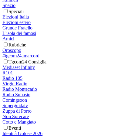
Spazio
Speciali
Elezioni Italia
Elezioni estero
Grande Fratello
L'isola dei famosi
Amici
Rubriche
Oroscopo
#tgcom24amarcord
Tgcom24 Consiglia
Mediaset Infinity
R101
Radio 105
Virgin Radio
Radio Montecarlo
Radio Subasio
Comingsoon
Superguidatv
Zuppa di Porro
Non Sprecare
Cotto e Mangiato
Eventi
Identità Golose 2026