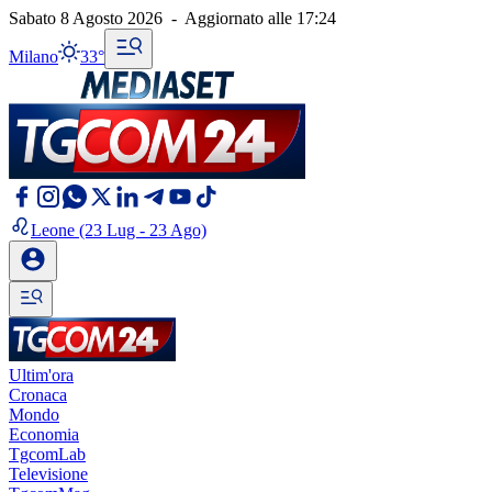
Sabato 8 Agosto 2026
-
Aggiornato alle
17:24
Milano
33°
Leone
(23 Lug - 23 Ago)
Ultim'ora
Cronaca
Mondo
Economia
TgcomLab
Televisione