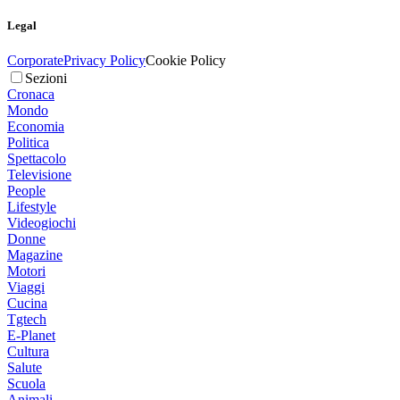
Legal
Corporate
Privacy Policy
Cookie Policy
Sezioni
Cronaca
Mondo
Economia
Politica
Spettacolo
Televisione
People
Lifestyle
Videogiochi
Donne
Magazine
Motori
Viaggi
Cucina
Tgtech
E-Planet
Cultura
Salute
Scuola
Animali