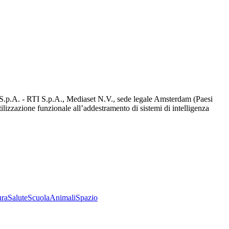
d S.p.A. - RTI S.p.A., Mediaset N.V., sede legale Amsterdam (Paesi
utilizzazione funzionale all’addestramento di sistemi di intelligenza
ura
Salute
Scuola
Animali
Spazio