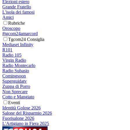
Elezioni estero
Grande Fratello
L'isola dei famosi
Amici
Rubriche
Oroscopo
#tgcom24amarcord
Tgcom24 Consiglia
Mediaset Infinity
R101
Radio 105
Virgin Radio
Radio Montecarlo
Radio Subasio
Comingsoon
Superguidatv
Zuppa di Porro
Non Sprecare
Cotto e Mangiato
Eventi
Identità Golose 2026
Salone del Risparmio 2026
Fuorisalone 2026
L'Artigiano in Fiera 2025