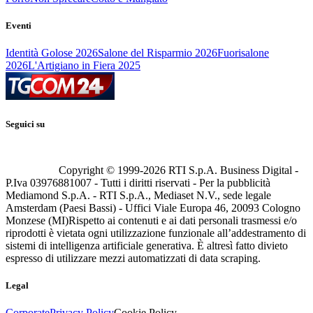
Eventi
Identità Golose 2026
Salone del Risparmio 2026
Fuorisalone
2026
L'Artigiano in Fiera 2025
Seguici su
Copyright © 1999-
2026
RTI S.p.A. Business Digital -
P.Iva 03976881007 - Tutti i diritti riservati - Per la pubblicità
Mediamond S.p.A. - RTI S.p.A., Mediaset N.V., sede legale
Amsterdam (Paesi Bassi) - Uffici Viale Europa 46, 20093 Cologno
Monzese (MI)
Rispetto ai contenuti e ai dati personali trasmessi e/o
riprodotti è vietata ogni utilizzazione funzionale all’addestramento di
sistemi di intelligenza artificiale generativa. È altresì fatto divieto
espresso di utilizzare mezzi automatizzati di data scraping.
Legal
Corporate
Privacy Policy
Cookie Policy