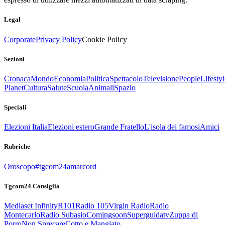
Legal
Corporate
Privacy Policy
Cookie Policy
Sezioni
Cronaca
Mondo
Economia
Politica
Spettacolo
Televisione
People
Lifestyl
Planet
Cultura
Salute
Scuola
Animali
Spazio
Speciali
Elezioni Italia
Elezioni estero
Grande Fratello
L'isola dei famosi
Amici
Rubriche
Oroscopo
#tgcom24amarcord
Tgcom24 Consiglia
Mediaset Infinity
R101
Radio 105
Virgin Radio
Radio
Montecarlo
Radio Subasio
Comingsoon
Superguidatv
Zuppa di
Porro
Non Sprecare
Cotto e Mangiato