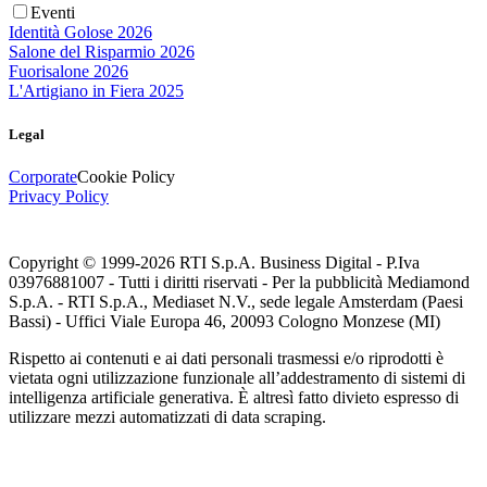
Eventi
Identità Golose 2026
Salone del Risparmio 2026
Fuorisalone 2026
L'Artigiano in Fiera 2025
Legal
Corporate
Cookie Policy
Privacy Policy
Copyright © 1999-
2026
RTI S.p.A. Business Digital - P.Iva
03976881007 - Tutti i diritti riservati - Per la pubblicità Mediamond
S.p.A. - RTI S.p.A., Mediaset N.V., sede legale Amsterdam (Paesi
Bassi) - Uffici Viale Europa 46, 20093 Cologno Monzese (MI)
Rispetto ai contenuti e ai dati personali trasmessi e/o riprodotti è
vietata ogni utilizzazione funzionale all’addestramento di sistemi di
intelligenza artificiale generativa. È altresì fatto divieto espresso di
utilizzare mezzi automatizzati di data scraping.