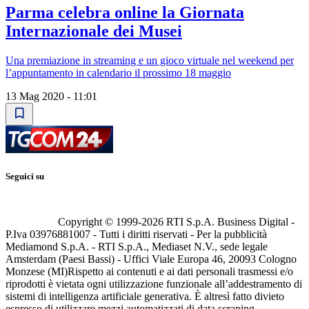
Parma celebra online la Giornata
Internazionale dei Musei
Una premiazione in streaming e un gioco virtuale nel weekend per
l’appuntamento in calendario il prossimo 18 maggio
13 Mag 2020 - 11:01
Seguici su
Copyright © 1999-
2026
RTI S.p.A. Business Digital -
P.Iva 03976881007 - Tutti i diritti riservati - Per la pubblicità
Mediamond S.p.A. - RTI S.p.A., Mediaset N.V., sede legale
Amsterdam (Paesi Bassi) - Uffici Viale Europa 46, 20093 Cologno
Monzese (MI)
Rispetto ai contenuti e ai dati personali trasmessi e/o
riprodotti è vietata ogni utilizzazione funzionale all’addestramento di
sistemi di intelligenza artificiale generativa. È altresì fatto divieto
espresso di utilizzare mezzi automatizzati di data scraping.