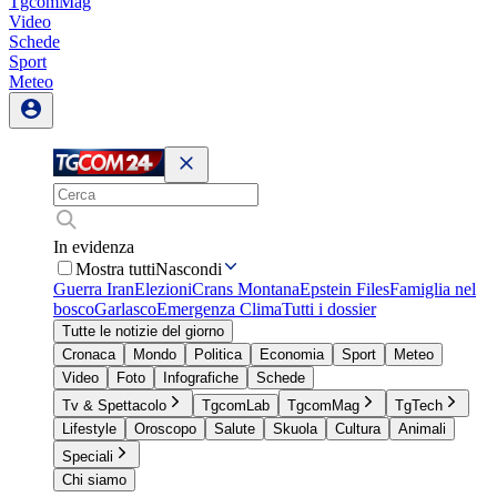
TgcomMag
Video
Schede
Sport
Meteo
In evidenza
Mostra tutti
Nascondi
Guerra Iran
Elezioni
Crans Montana
Epstein Files
Famiglia nel
bosco
Garlasco
Emergenza Clima
Tutti i dossier
Tutte le notizie del giorno
Cronaca
Mondo
Politica
Economia
Sport
Meteo
Video
Foto
Infografiche
Schede
Tv & Spettacolo
TgcomLab
TgcomMag
TgTech
Lifestyle
Oroscopo
Salute
Skuola
Cultura
Animali
Speciali
Chi siamo