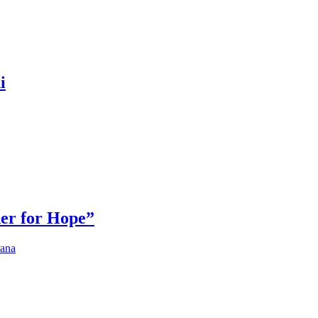
i
er for Hope”
hana