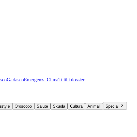
osco
Garlasco
Emergenza Clima
Tutti i dossier
estyle
Oroscopo
Salute
Skuola
Cultura
Animali
Speciali