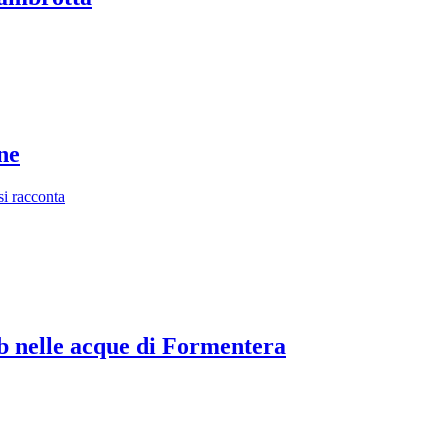
ne
i racconta
 nelle acque di Formentera