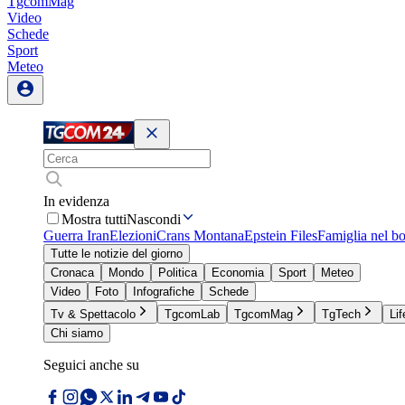
TgcomMag
Video
Schede
Sport
Meteo
In evidenza
Mostra tutti
Nascondi
Guerra Iran
Elezioni
Crans Montana
Epstein Files
Famiglia nel b
Tutte le notizie del giorno
Cronaca
Mondo
Politica
Economia
Sport
Meteo
Video
Foto
Infografiche
Schede
Tv & Spettacolo
TgcomLab
TgcomMag
TgTech
Lif
Chi siamo
Seguici anche su