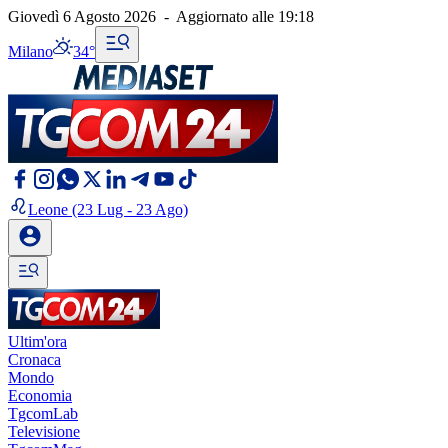
Giovedì 6 Agosto 2026
-
Aggiornato alle
19:18
Milano
34°
Leone
(23 Lug - 23 Ago)
Ultim'ora
Cronaca
Mondo
Economia
TgcomLab
Televisione