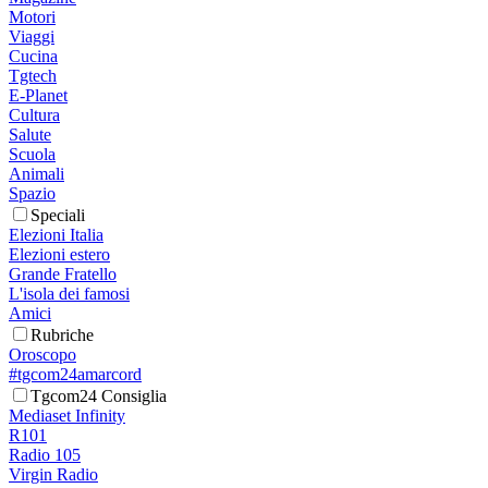
Motori
Viaggi
Cucina
Tgtech
E-Planet
Cultura
Salute
Scuola
Animali
Spazio
Speciali
Elezioni Italia
Elezioni estero
Grande Fratello
L'isola dei famosi
Amici
Rubriche
Oroscopo
#tgcom24amarcord
Tgcom24 Consiglia
Mediaset Infinity
R101
Radio 105
Virgin Radio