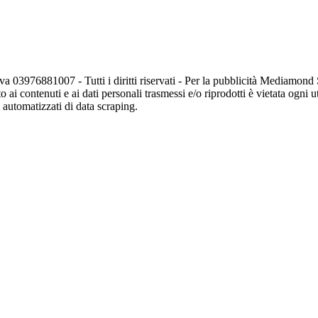
va 03976881007 - Tutti i diritti riservati - Per la pubblicità Mediamon
o ai contenuti e ai dati personali trasmessi e/o riprodotti è vietata ogni 
zi automatizzati di data scraping.