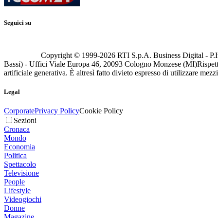
Seguici su
Copyright © 1999-
2026
RTI S.p.A. Business Digital - P.I
Bassi) - Uffici Viale Europa 46, 20093 Cologno Monzese (MI)
Rispett
artificiale generativa. È altresì fatto divieto espresso di utilizzare mez
Legal
Corporate
Privacy Policy
Cookie Policy
Sezioni
Cronaca
Mondo
Economia
Politica
Spettacolo
Televisione
People
Lifestyle
Videogiochi
Donne
Magazine