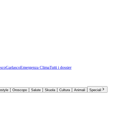
osco
Garlasco
Emergenza Clima
Tutti i dossier
estyle
Oroscopo
Salute
Skuola
Cultura
Animali
Speciali