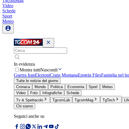
TgcomMag
Video
Schede
Sport
Meteo
In evidenza
Mostra tutti
Nascondi
Guerra Iran
Elezioni
Crans Montana
Epstein Files
Famiglia nel b
Tutte le notizie del giorno
Cronaca
Mondo
Politica
Economia
Sport
Meteo
Video
Foto
Infografiche
Schede
Tv & Spettacolo
TgcomLab
TgcomMag
TgTech
Lif
Chi siamo
Seguici anche su