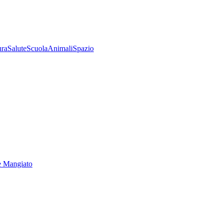
ura
Salute
Scuola
Animali
Spazio
e Mangiato