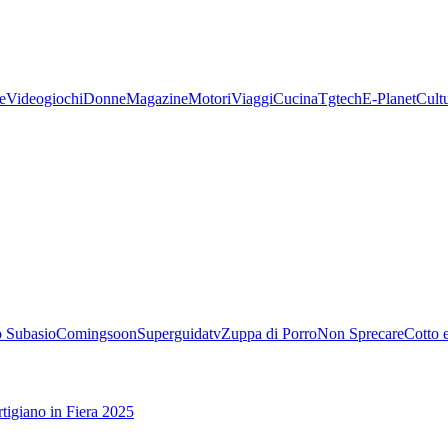
e
Videogiochi
Donne
Magazine
Motori
Viaggi
Cucina
Tgtech
E-Planet
Cult
 Subasio
Comingsoon
Superguidatv
Zuppa di Porro
Non Sprecare
Cotto 
tigiano in Fiera 2025