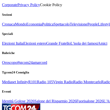
Corporate
Privacy Policy
Cookie Policy
Sezioni
Cronaca
Mondo
Economia
Politica
Spettacolo
Televisione
People
Lifestyl
Speciali
Elezioni Italia
Elezioni estero
Grande Fratello
L'isola dei famosi
Amici
Rubriche
Oroscopo
#tgcom24amarcord
Tgcom24 Consiglia
Mediaset Infinity
R101
Radio 105
Virgin Radio
Radio Montecarlo
Radio
Eventi
Identità Golose 2026
Salone del Risparmio 2026
Fuorisalone 2026
L'Ar