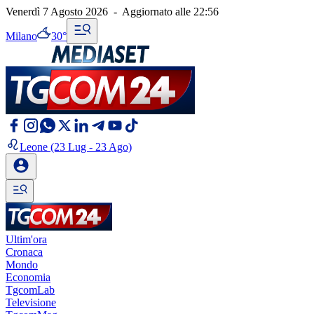
Venerdì 7 Agosto 2026
-
Aggiornato alle
22:56
Milano
30°
Leone
(23 Lug - 23 Ago)
Ultim'ora
Cronaca
Mondo
Economia
TgcomLab
Televisione