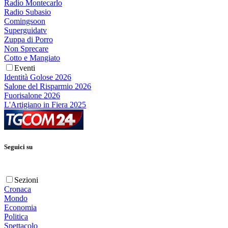
Radio Montecarlo
Radio Subasio
Comingsoon
Superguidatv
Zuppa di Porro
Non Sprecare
Cotto e Mangiato
Eventi
Identità Golose 2026
Salone del Risparmio 2026
Fuorisalone 2026
L'Artigiano in Fiera 2025
Seguici su
Sezioni
Cronaca
Mondo
Economia
Politica
Spettacolo