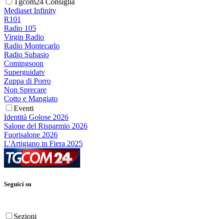
Tgcom24 Consiglia
Mediaset Infinity
R101
Radio 105
Virgin Radio
Radio Montecarlo
Radio Subasio
Comingsoon
Superguidatv
Zuppa di Porro
Non Sprecare
Cotto e Mangiato
Eventi
Identità Golose 2026
Salone del Risparmio 2026
Fuorisalone 2026
L'Artigiano in Fiera 2025
Seguici su
Sezioni