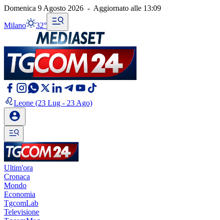
Domenica 9 Agosto 2026
-
Aggiornato alle
13:09
Milano
32°
Leone
(23 Lug - 23 Ago)
Ultim'ora
Cronaca
Mondo
Economia
TgcomLab
Televisione