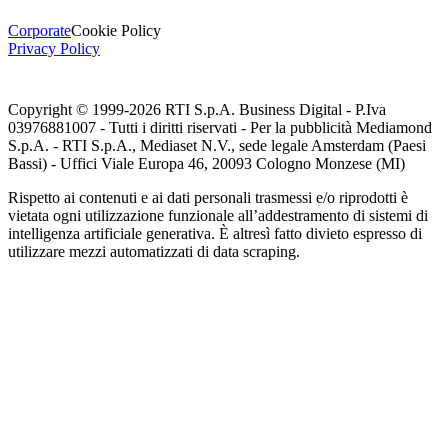
Corporate
Cookie Policy
Privacy Policy
Copyright © 1999-
2026
RTI S.p.A. Business Digital - P.Iva
03976881007 - Tutti i diritti riservati - Per la pubblicità Mediamond
S.p.A. - RTI S.p.A., Mediaset N.V., sede legale Amsterdam (Paesi
Bassi) - Uffici Viale Europa 46, 20093 Cologno Monzese (MI)
Rispetto ai contenuti e ai dati personali trasmessi e/o riprodotti è
vietata ogni utilizzazione funzionale all’addestramento di sistemi di
intelligenza artificiale generativa. È altresì fatto divieto espresso di
utilizzare mezzi automatizzati di data scraping.