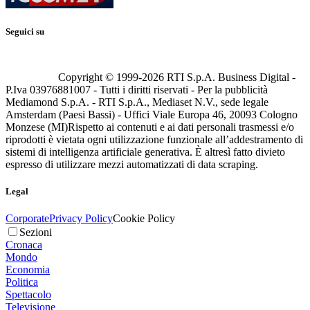
Seguici su
Copyright © 1999-
2026
RTI S.p.A. Business Digital -
P.Iva 03976881007 - Tutti i diritti riservati - Per la pubblicità
Mediamond S.p.A. - RTI S.p.A., Mediaset N.V., sede legale
Amsterdam (Paesi Bassi) - Uffici Viale Europa 46, 20093 Cologno
Monzese (MI)
Rispetto ai contenuti e ai dati personali trasmessi e/o
riprodotti è vietata ogni utilizzazione funzionale all’addestramento di
sistemi di intelligenza artificiale generativa. È altresì fatto divieto
espresso di utilizzare mezzi automatizzati di data scraping.
Legal
Corporate
Privacy Policy
Cookie Policy
Sezioni
Cronaca
Mondo
Economia
Politica
Spettacolo
Televisione