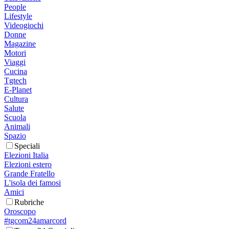
People
Lifestyle
Videogiochi
Donne
Magazine
Motori
Viaggi
Cucina
Tgtech
E-Planet
Cultura
Salute
Scuola
Animali
Spazio
Speciali
Elezioni Italia
Elezioni estero
Grande Fratello
L'isola dei famosi
Amici
Rubriche
Oroscopo
#tgcom24amarcord