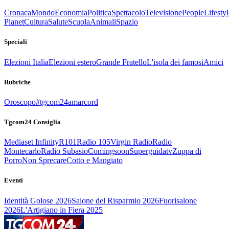
Cronaca
Mondo
Economia
Politica
Spettacolo
Televisione
People
Lifestyl
Planet
Cultura
Salute
Scuola
Animali
Spazio
Speciali
Elezioni Italia
Elezioni estero
Grande Fratello
L'isola dei famosi
Amici
Rubriche
Oroscopo
#tgcom24amarcord
Tgcom24 Consiglia
Mediaset Infinity
R101
Radio 105
Virgin Radio
Radio
Montecarlo
Radio Subasio
Comingsoon
Superguidatv
Zuppa di
Porro
Non Sprecare
Cotto e Mangiato
Eventi
Identità Golose 2026
Salone del Risparmio 2026
Fuorisalone
2026
L'Artigiano in Fiera 2025