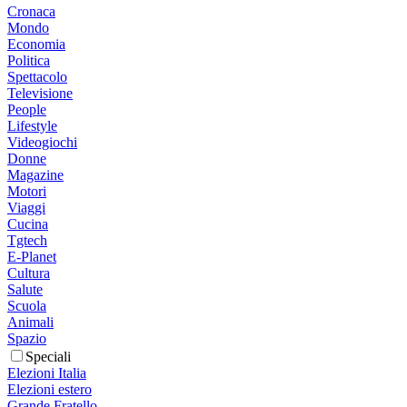
Cronaca
Mondo
Economia
Politica
Spettacolo
Televisione
People
Lifestyle
Videogiochi
Donne
Magazine
Motori
Viaggi
Cucina
Tgtech
E-Planet
Cultura
Salute
Scuola
Animali
Spazio
Speciali
Elezioni Italia
Elezioni estero
Grande Fratello