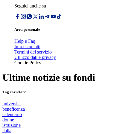
Seguici anche su
Area personale
Help e Faq
Info e contatti
Termini del servizio
Utilizzo dati e privacy
Cookie Policy
Ultime notizie su
fondi
Tag correlati:
universita
beneficenza
calendario
donne
istruzione
italia