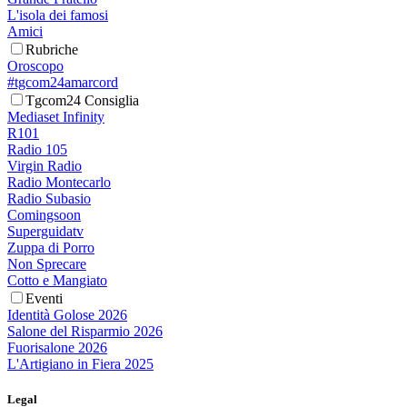
L'isola dei famosi
Amici
Rubriche
Oroscopo
#tgcom24amarcord
Tgcom24 Consiglia
Mediaset Infinity
R101
Radio 105
Virgin Radio
Radio Montecarlo
Radio Subasio
Comingsoon
Superguidatv
Zuppa di Porro
Non Sprecare
Cotto e Mangiato
Eventi
Identità Golose 2026
Salone del Risparmio 2026
Fuorisalone 2026
L'Artigiano in Fiera 2025
Legal