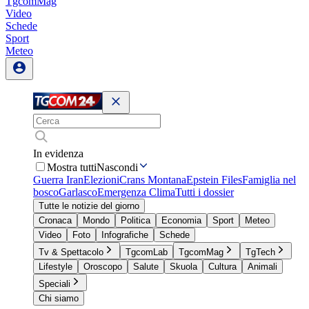
TgcomMag
Video
Schede
Sport
Meteo
In evidenza
Mostra tutti
Nascondi
Guerra Iran
Elezioni
Crans Montana
Epstein Files
Famiglia nel
bosco
Garlasco
Emergenza Clima
Tutti i dossier
Tutte le notizie del giorno
Cronaca
Mondo
Politica
Economia
Sport
Meteo
Video
Foto
Infografiche
Schede
Tv & Spettacolo
TgcomLab
TgcomMag
TgTech
Lifestyle
Oroscopo
Salute
Skuola
Cultura
Animali
Speciali
Chi siamo