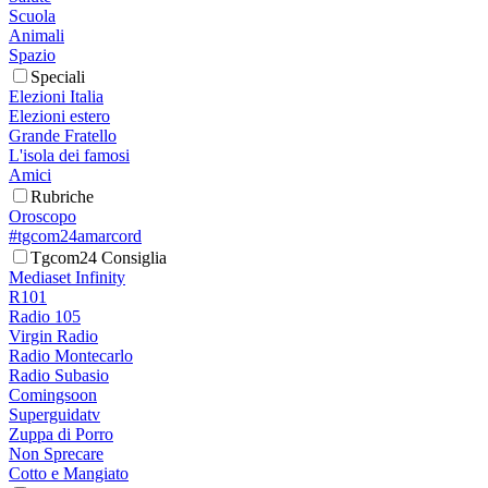
Scuola
Animali
Spazio
Speciali
Elezioni Italia
Elezioni estero
Grande Fratello
L'isola dei famosi
Amici
Rubriche
Oroscopo
#tgcom24amarcord
Tgcom24 Consiglia
Mediaset Infinity
R101
Radio 105
Virgin Radio
Radio Montecarlo
Radio Subasio
Comingsoon
Superguidatv
Zuppa di Porro
Non Sprecare
Cotto e Mangiato