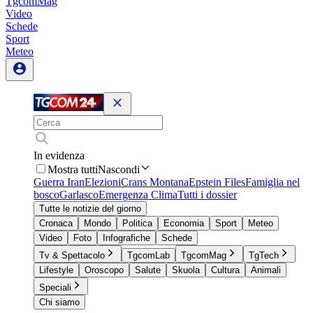
TgcomMag
Video
Schede
Sport
Meteo
In evidenza
Mostra tutti
Nascondi
Guerra Iran
Elezioni
Crans Montana
Epstein Files
Famiglia nel
bosco
Garlasco
Emergenza Clima
Tutti i dossier
Tutte le notizie del giorno
Cronaca
Mondo
Politica
Economia
Sport
Meteo
Video
Foto
Infografiche
Schede
Tv & Spettacolo
TgcomLab
TgcomMag
TgTech
Lifestyle
Oroscopo
Salute
Skuola
Cultura
Animali
Speciali
Chi siamo