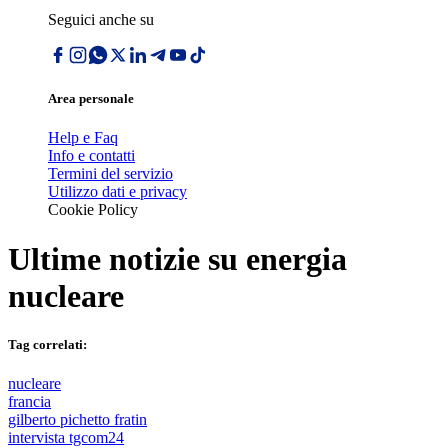
Seguici anche su
Area personale
Help e Faq
Info e contatti
Termini del servizio
Utilizzo dati e privacy
Cookie Policy
Ultime notizie su
energia
nucleare
Tag correlati:
nucleare
francia
gilberto pichetto fratin
intervista tgcom24