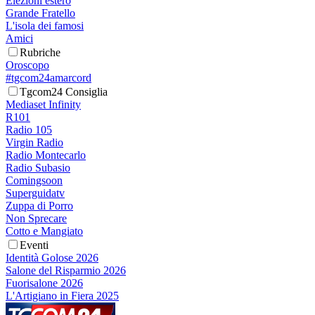
Elezioni estero
Grande Fratello
L'isola dei famosi
Amici
Rubriche
Oroscopo
#tgcom24amarcord
Tgcom24 Consiglia
Mediaset Infinity
R101
Radio 105
Virgin Radio
Radio Montecarlo
Radio Subasio
Comingsoon
Superguidatv
Zuppa di Porro
Non Sprecare
Cotto e Mangiato
Eventi
Identità Golose 2026
Salone del Risparmio 2026
Fuorisalone 2026
L'Artigiano in Fiera 2025