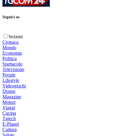
Seguici su
Sezioni
Cronaca
Mondo
Economia
Politica
Spettacolo
Televisione
People
Lifestyle
Videogiochi
Donne
Magazine
Motori
Viaggi
Cucina
Tgtech
E-Planet
Cultura
Salute