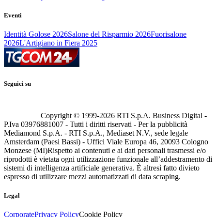
Eventi
Identità Golose 2026
Salone del Risparmio 2026
Fuorisalone
2026
L'Artigiano in Fiera 2025
Seguici su
Copyright © 1999-
2026
RTI S.p.A. Business Digital -
P.Iva 03976881007 - Tutti i diritti riservati - Per la pubblicità
Mediamond S.p.A. - RTI S.p.A., Mediaset N.V., sede legale
Amsterdam (Paesi Bassi) - Uffici Viale Europa 46, 20093 Cologno
Monzese (MI)
Rispetto ai contenuti e ai dati personali trasmessi e/o
riprodotti è vietata ogni utilizzazione funzionale all’addestramento di
sistemi di intelligenza artificiale generativa. È altresì fatto divieto
espresso di utilizzare mezzi automatizzati di data scraping.
Legal
Corporate
Privacy Policy
Cookie Policy