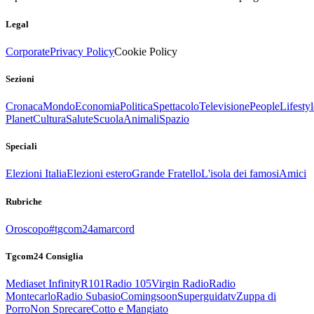
Legal
Corporate
Privacy Policy
Cookie Policy
Sezioni
Cronaca
Mondo
Economia
Politica
Spettacolo
Televisione
People
Lifestyl
Planet
Cultura
Salute
Scuola
Animali
Spazio
Speciali
Elezioni Italia
Elezioni estero
Grande Fratello
L'isola dei famosi
Amici
Rubriche
Oroscopo
#tgcom24amarcord
Tgcom24 Consiglia
Mediaset Infinity
R101
Radio 105
Virgin Radio
Radio
Montecarlo
Radio Subasio
Comingsoon
Superguidatv
Zuppa di
Porro
Non Sprecare
Cotto e Mangiato