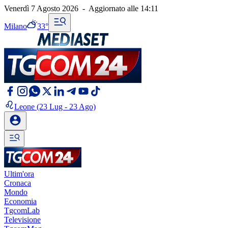
Venerdì 7 Agosto 2026
-
Aggiornato alle
14:11
Milano
33°
Leone
(23 Lug - 23 Ago)
Ultim'ora
Cronaca
Mondo
Economia
TgcomLab
Televisione