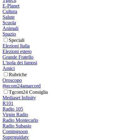
Tgtech
E-Planet
Cultura
Salute
Scuola
Animali
Spazio
Speciali
Elezioni Italia
Elezioni estero
Grande Fratello
L'isola dei famosi
Amici
Rubriche
Oroscopo
#tgcom24amarcord
Tgcom24 Consiglia
Mediaset Infinity
R101
Radio 105
Virgin Radio
Radio Montecarlo
Radio Subasio
Comingsoon
Superguidatv