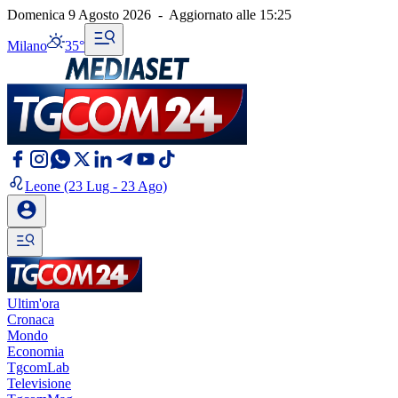
Domenica 9 Agosto 2026
-
Aggiornato alle
15:25
Milano
35°
Leone
(23 Lug - 23 Ago)
Ultim'ora
Cronaca
Mondo
Economia
TgcomLab
Televisione