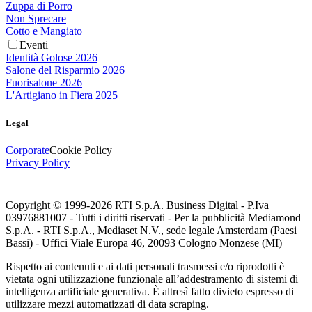
Zuppa di Porro
Non Sprecare
Cotto e Mangiato
Eventi
Identità Golose 2026
Salone del Risparmio 2026
Fuorisalone 2026
L'Artigiano in Fiera 2025
Legal
Corporate
Cookie Policy
Privacy Policy
Copyright © 1999-
2026
RTI S.p.A. Business Digital - P.Iva
03976881007 - Tutti i diritti riservati - Per la pubblicità Mediamond
S.p.A. - RTI S.p.A., Mediaset N.V., sede legale Amsterdam (Paesi
Bassi) - Uffici Viale Europa 46, 20093 Cologno Monzese (MI)
Rispetto ai contenuti e ai dati personali trasmessi e/o riprodotti è
vietata ogni utilizzazione funzionale all’addestramento di sistemi di
intelligenza artificiale generativa. È altresì fatto divieto espresso di
utilizzare mezzi automatizzati di data scraping.