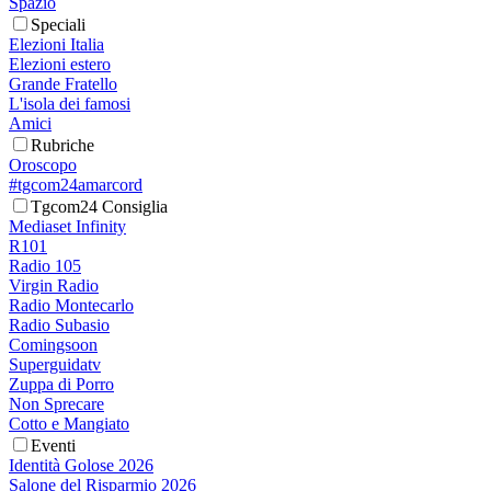
Spazio
Speciali
Elezioni Italia
Elezioni estero
Grande Fratello
L'isola dei famosi
Amici
Rubriche
Oroscopo
#tgcom24amarcord
Tgcom24 Consiglia
Mediaset Infinity
R101
Radio 105
Virgin Radio
Radio Montecarlo
Radio Subasio
Comingsoon
Superguidatv
Zuppa di Porro
Non Sprecare
Cotto e Mangiato
Eventi
Identità Golose 2026
Salone del Risparmio 2026