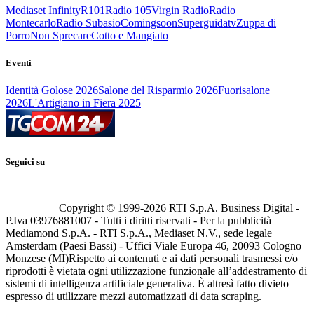
Mediaset Infinity
R101
Radio 105
Virgin Radio
Radio
Montecarlo
Radio Subasio
Comingsoon
Superguidatv
Zuppa di
Porro
Non Sprecare
Cotto e Mangiato
Eventi
Identità Golose 2026
Salone del Risparmio 2026
Fuorisalone
2026
L'Artigiano in Fiera 2025
Seguici su
Copyright © 1999-
2026
RTI S.p.A. Business Digital -
P.Iva 03976881007 - Tutti i diritti riservati - Per la pubblicità
Mediamond S.p.A. - RTI S.p.A., Mediaset N.V., sede legale
Amsterdam (Paesi Bassi) - Uffici Viale Europa 46, 20093 Cologno
Monzese (MI)
Rispetto ai contenuti e ai dati personali trasmessi e/o
riprodotti è vietata ogni utilizzazione funzionale all’addestramento di
sistemi di intelligenza artificiale generativa. È altresì fatto divieto
espresso di utilizzare mezzi automatizzati di data scraping.