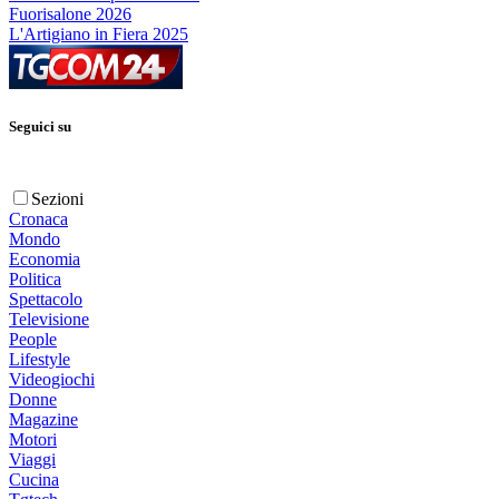
Fuorisalone 2026
L'Artigiano in Fiera 2025
Seguici su
Sezioni
Cronaca
Mondo
Economia
Politica
Spettacolo
Televisione
People
Lifestyle
Videogiochi
Donne
Magazine
Motori
Viaggi
Cucina