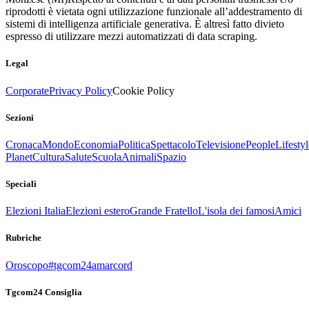
riprodotti è vietata ogni utilizzazione funzionale all’addestramento di
sistemi di intelligenza artificiale generativa. È altresì fatto divieto
espresso di utilizzare mezzi automatizzati di data scraping.
Legal
Corporate
Privacy Policy
Cookie Policy
Sezioni
Cronaca
Mondo
Economia
Politica
Spettacolo
Televisione
People
Lifestyl
Planet
Cultura
Salute
Scuola
Animali
Spazio
Speciali
Elezioni Italia
Elezioni estero
Grande Fratello
L'isola dei famosi
Amici
Rubriche
Oroscopo
#tgcom24amarcord
Tgcom24 Consiglia