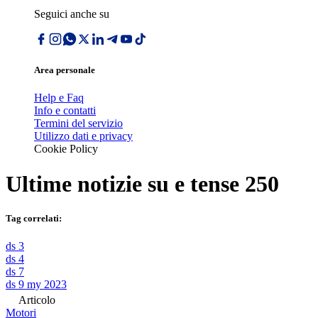
Seguici anche su
Area personale
Help e Faq
Info e contatti
Termini del servizio
Utilizzo dati e privacy
Cookie Policy
Ultime notizie su
e tense 250
Tag correlati:
ds 3
ds 4
ds 7
ds 9 my 2023
Articolo
Motori