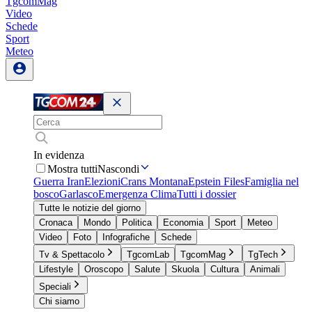
TgcomMag
Video
Schede
Sport
Meteo
In evidenza
Mostra tutti
Nascondi
Guerra Iran
Elezioni
Crans Montana
Epstein Files
Famiglia nel
bosco
Garlasco
Emergenza Clima
Tutti i dossier
Tutte le notizie del giorno
Cronaca
Mondo
Politica
Economia
Sport
Meteo
Video
Foto
Infografiche
Schede
Tv & Spettacolo
TgcomLab
TgcomMag
TgTech
Lifestyle
Oroscopo
Salute
Skuola
Cultura
Animali
Speciali
Chi siamo