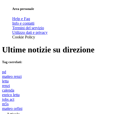
Area personale
Help e Faq
Info e contatti
Termini del servizio
Utilizzo dati e privacy
Cookie Policy
Ultime notizie su
direzione
Tag correlati:
pd
matteo renzi
letta
renzi
calenda
enrico letta
jobs act
m5s
matteo orfini