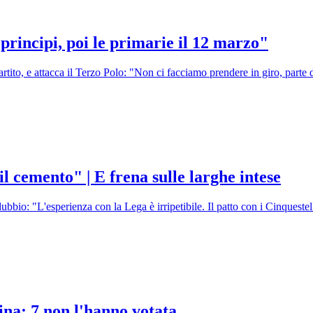
principi, poi le primarie il 12 marzo"
 partito, e attacca il Terzo Polo: "Non ci facciamo prendere in giro, par
il cemento" | E frena sulle larghe intese
ubbio: "L'esperienza con la Lega è irripetibile. Il patto con i Cinquest
ina: 7 non l'hanno votata