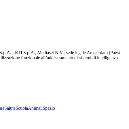
d S.p.A. - RTI S.p.A., Mediaset N.V., sede legale Amsterdam (Paesi
utilizzazione funzionale all’addestramento di sistemi di intelligenza
ura
Salute
Scuola
Animali
Spazio