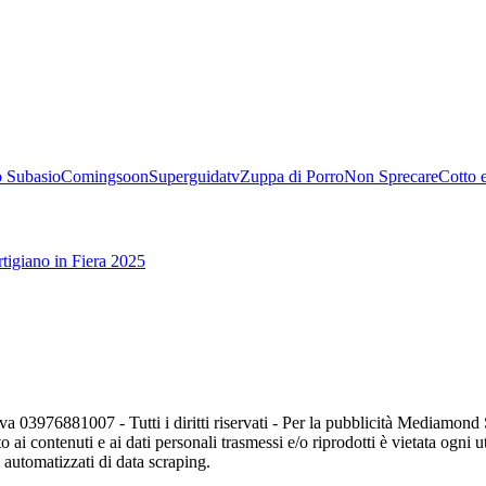
 Subasio
Comingsoon
Superguidatv
Zuppa di Porro
Non Sprecare
Cotto 
tigiano in Fiera 2025
va 03976881007 - Tutti i diritti riservati - Per la pubblicità Mediamon
o ai contenuti e ai dati personali trasmessi e/o riprodotti è vietata ogni 
zi automatizzati di data scraping.