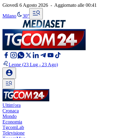
Giovedì 6 Agosto 2026
-
Aggiornato alle
00:41
Milano
30°
Leone
(23 Lug - 23 Ago)
Ultim'ora
Cronaca
Mondo
Economia
TgcomLab
Televisione