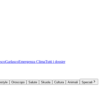
osco
Garlasco
Emergenza Clima
Tutti i dossier
estyle
Oroscopo
Salute
Skuola
Cultura
Animali
Speciali