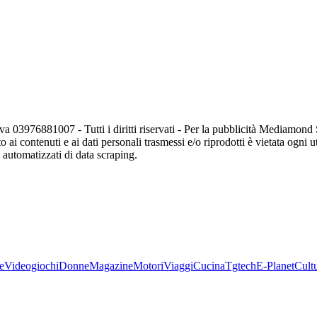
va 03976881007 - Tutti i diritti riservati - Per la pubblicità Mediamon
o ai contenuti e ai dati personali trasmessi e/o riprodotti è vietata ogni 
zi automatizzati di data scraping.
e
Videogiochi
Donne
Magazine
Motori
Viaggi
Cucina
Tgtech
E-Planet
Cult