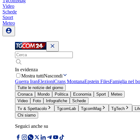
TgcomMag
Video
Schede
Sport
Meteo
In evidenza
Mostra tutti
Nascondi
Guerra Iran
Elezioni
Crans Montana
Epstein Files
Famiglia nel b
Tutte le notizie del giorno
Cronaca
Mondo
Politica
Economia
Sport
Meteo
Video
Foto
Infografiche
Schede
Tv & Spettacolo
TgcomLab
TgcomMag
TgTech
Lif
Chi siamo
Seguici anche su