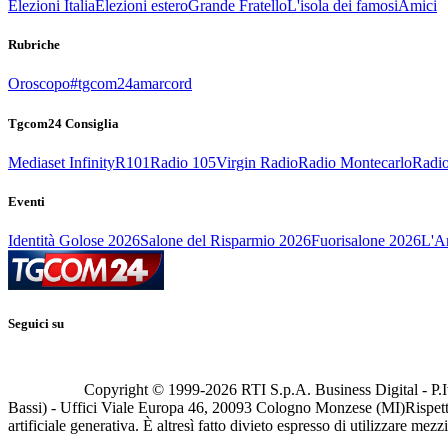
Elezioni Italia
Elezioni estero
Grande Fratello
L'isola dei famosi
Amici
Rubriche
Oroscopo
#tgcom24amarcord
Tgcom24 Consiglia
Mediaset Infinity
R101
Radio 105
Virgin Radio
Radio Montecarlo
Radio
Eventi
Identità Golose 2026
Salone del Risparmio 2026
Fuorisalone 2026
L'Ar
Seguici su
Copyright © 1999-
2026
RTI S.p.A. Business Digital - P.I
Bassi) - Uffici Viale Europa 46, 20093 Cologno Monzese (MI)
Rispett
artificiale generativa. È altresì fatto divieto espresso di utilizzare mez