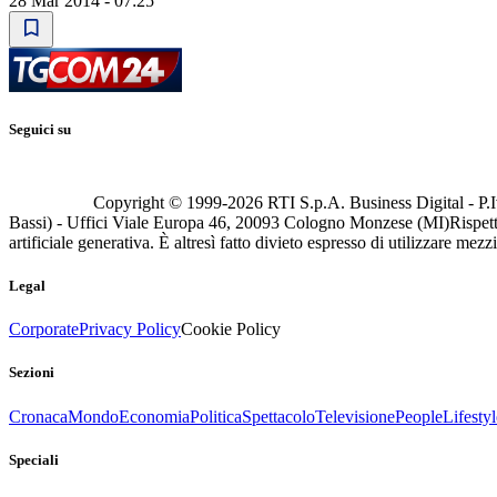
28 Mar 2014 - 07:25
Seguici su
Copyright © 1999-
2026
RTI S.p.A. Business Digital - P.I
Bassi) - Uffici Viale Europa 46, 20093 Cologno Monzese (MI)
Rispett
artificiale generativa. È altresì fatto divieto espresso di utilizzare mez
Legal
Corporate
Privacy Policy
Cookie Policy
Sezioni
Cronaca
Mondo
Economia
Politica
Spettacolo
Televisione
People
Lifestyl
Speciali