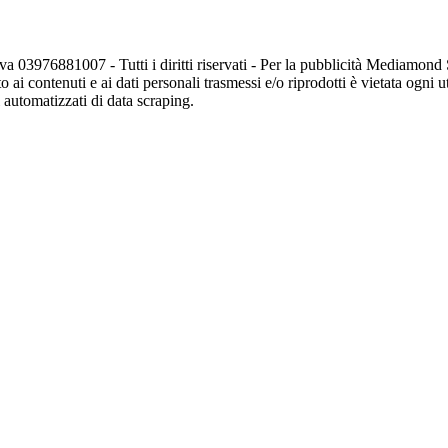
va 03976881007 - Tutti i diritti riservati - Per la pubblicità Mediamon
o ai contenuti e ai dati personali trasmessi e/o riprodotti è vietata ogni 
zi automatizzati di data scraping.