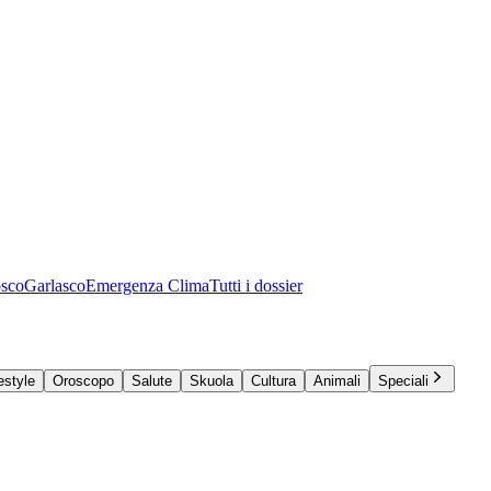
osco
Garlasco
Emergenza Clima
Tutti i dossier
estyle
Oroscopo
Salute
Skuola
Cultura
Animali
Speciali