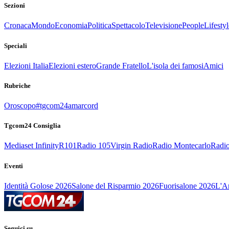
Sezioni
Cronaca
Mondo
Economia
Politica
Spettacolo
Televisione
People
Lifestyl
Speciali
Elezioni Italia
Elezioni estero
Grande Fratello
L'isola dei famosi
Amici
Rubriche
Oroscopo
#tgcom24amarcord
Tgcom24 Consiglia
Mediaset Infinity
R101
Radio 105
Virgin Radio
Radio Montecarlo
Radio
Eventi
Identità Golose 2026
Salone del Risparmio 2026
Fuorisalone 2026
L'Ar
Seguici su