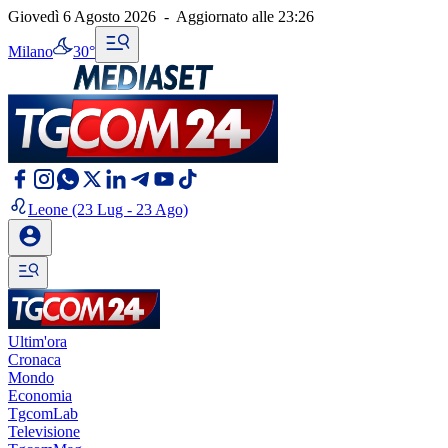
Giovedì 6 Agosto 2026
-
Aggiornato alle
23:26
Milano
30°
Leone
(23 Lug - 23 Ago)
Ultim'ora
Cronaca
Mondo
Economia
TgcomLab
Televisione