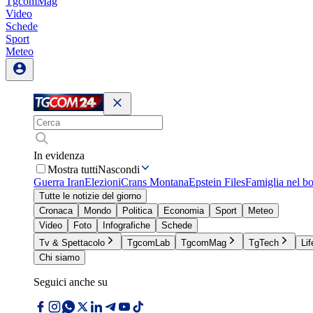
TgcomMag
Video
Schede
Sport
Meteo
In evidenza
Mostra tutti
Nascondi
Guerra Iran
Elezioni
Crans Montana
Epstein Files
Famiglia nel b
Tutte le notizie del giorno
Cronaca
Mondo
Politica
Economia
Sport
Meteo
Video
Foto
Infografiche
Schede
Tv & Spettacolo
TgcomLab
TgcomMag
TgTech
Lif
Chi siamo
Seguici anche su