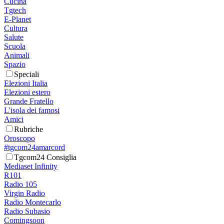
Cucina
Tgtech
E-Planet
Cultura
Salute
Scuola
Animali
Spazio
Speciali
Elezioni Italia
Elezioni estero
Grande Fratello
L'isola dei famosi
Amici
Rubriche
Oroscopo
#tgcom24amarcord
Tgcom24 Consiglia
Mediaset Infinity
R101
Radio 105
Virgin Radio
Radio Montecarlo
Radio Subasio
Comingsoon