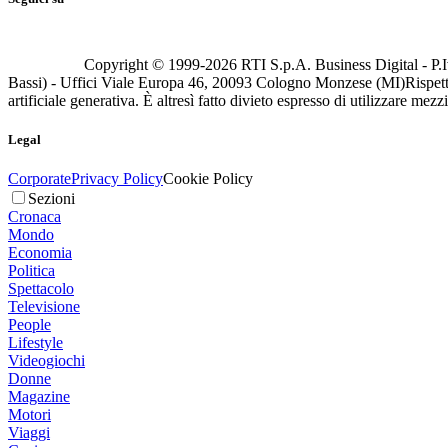
Copyright © 1999-
2026
RTI S.p.A. Business Digital - P.I
Bassi) - Uffici Viale Europa 46, 20093 Cologno Monzese (MI)
Rispett
artificiale generativa. È altresì fatto divieto espresso di utilizzare mez
Legal
Corporate
Privacy Policy
Cookie Policy
Sezioni
Cronaca
Mondo
Economia
Politica
Spettacolo
Televisione
People
Lifestyle
Videogiochi
Donne
Magazine
Motori
Viaggi