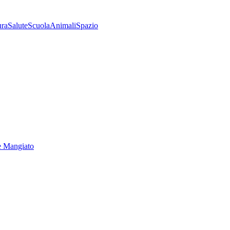
ura
Salute
Scuola
Animali
Spazio
e Mangiato