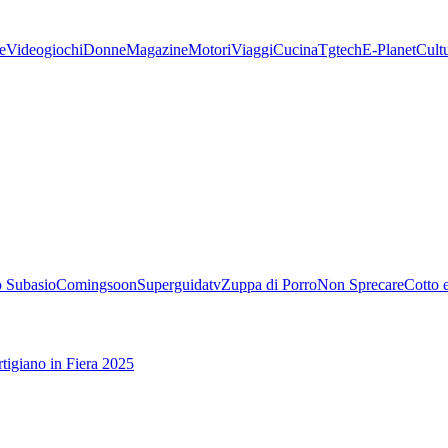
e
Videogiochi
Donne
Magazine
Motori
Viaggi
Cucina
Tgtech
E-Planet
Cult
 Subasio
Comingsoon
Superguidatv
Zuppa di Porro
Non Sprecare
Cotto 
tigiano in Fiera 2025