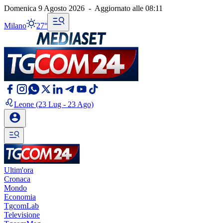
Domenica 9 Agosto 2026
-
Aggiornato alle
08:11
Milano
27°
Leone
(23 Lug - 23 Ago)
Ultim'ora
Cronaca
Mondo
Economia
TgcomLab
Televisione