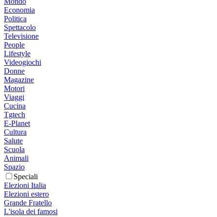
Mondo
Economia
Politica
Spettacolo
Televisione
People
Lifestyle
Videogiochi
Donne
Magazine
Motori
Viaggi
Cucina
Tgtech
E-Planet
Cultura
Salute
Scuola
Animali
Spazio
Speciali
Elezioni Italia
Elezioni estero
Grande Fratello
L'isola dei famosi