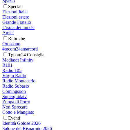
Spazio
Speciali
Elezioni Italia
Elezioni estero
Grande Fratello
L'isola dei famosi
Amici
Rubriche
Oroscopo
#tgcom24amarcord
Tgcom24 Consiglia
Mediaset Infinity
R101
Radio 105
Virgin Radio
Radio Montecarlo
Radio Subasio
Comingsoon
Superguidatv
Zuppa di Porro
Non Sprecare
Cotto e Mangiato
Eventi
Identità Golose 2026
Salone del Risparmio 2026