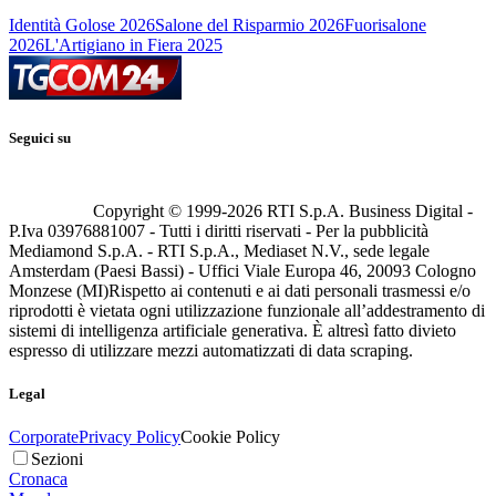
Identità Golose 2026
Salone del Risparmio 2026
Fuorisalone
2026
L'Artigiano in Fiera 2025
Seguici su
Copyright © 1999-
2026
RTI S.p.A. Business Digital -
P.Iva 03976881007 - Tutti i diritti riservati - Per la pubblicità
Mediamond S.p.A. - RTI S.p.A., Mediaset N.V., sede legale
Amsterdam (Paesi Bassi) - Uffici Viale Europa 46, 20093 Cologno
Monzese (MI)
Rispetto ai contenuti e ai dati personali trasmessi e/o
riprodotti è vietata ogni utilizzazione funzionale all’addestramento di
sistemi di intelligenza artificiale generativa. È altresì fatto divieto
espresso di utilizzare mezzi automatizzati di data scraping.
Legal
Corporate
Privacy Policy
Cookie Policy
Sezioni
Cronaca