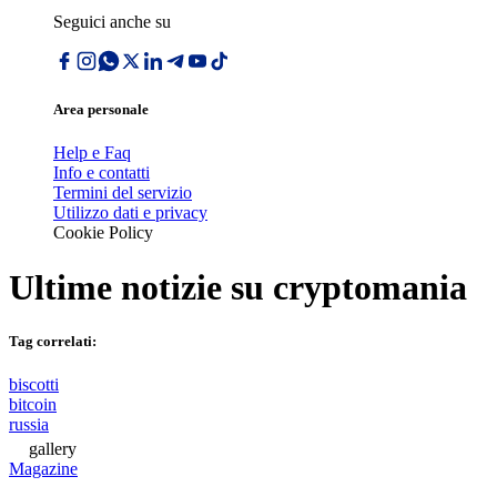
Seguici anche su
Area personale
Help e Faq
Info e contatti
Termini del servizio
Utilizzo dati e privacy
Cookie Policy
Ultime notizie su
cryptomania
Tag correlati:
biscotti
bitcoin
russia
gallery
Magazine