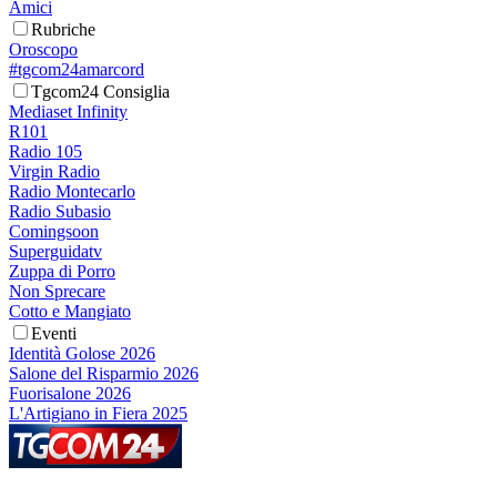
Amici
Rubriche
Oroscopo
#tgcom24amarcord
Tgcom24 Consiglia
Mediaset Infinity
R101
Radio 105
Virgin Radio
Radio Montecarlo
Radio Subasio
Comingsoon
Superguidatv
Zuppa di Porro
Non Sprecare
Cotto e Mangiato
Eventi
Identità Golose 2026
Salone del Risparmio 2026
Fuorisalone 2026
L'Artigiano in Fiera 2025