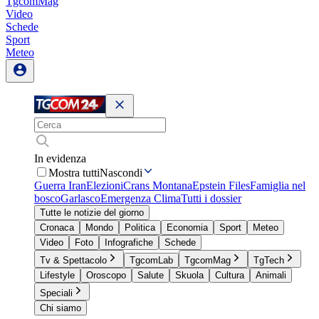
TgcomMag
Video
Schede
Sport
Meteo
In evidenza
Mostra tutti
Nascondi
Guerra Iran
Elezioni
Crans Montana
Epstein Files
Famiglia nel
bosco
Garlasco
Emergenza Clima
Tutti i dossier
Tutte le notizie del giorno
Cronaca
Mondo
Politica
Economia
Sport
Meteo
Video
Foto
Infografiche
Schede
Tv & Spettacolo
TgcomLab
TgcomMag
TgTech
Lifestyle
Oroscopo
Salute
Skuola
Cultura
Animali
Speciali
Chi siamo