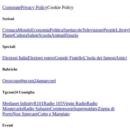
Corporate
Privacy Policy
Cookie Policy
Sezioni
Cronaca
Mondo
Economia
Politica
Spettacolo
Televisione
People
Lifestyl
Planet
Cultura
Salute
Scuola
Animali
Spazio
Speciali
Elezioni Italia
Elezioni estero
Grande Fratello
L'isola dei famosi
Amici
Rubriche
Oroscopo
#tgcom24amarcord
Tgcom24 Consiglia
Mediaset Infinity
R101
Radio 105
Virgin Radio
Radio
Montecarlo
Radio Subasio
Comingsoon
Superguidatv
Zuppa di
Porro
Non Sprecare
Cotto e Mangiato
Eventi