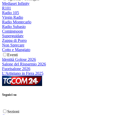
Mediaset Infinity
R101
Radio 105
Virgin Radio
Radio Montecarlo
Radio Subasio
Comingsoon
Superguidatv
Zuppa di Porro
Non Sprecare
Cotto e Mangiato
Eventi
Identità Golose 2026
Salone del Risparmio 2026
Fuorisalone 2026
L'Artigiano in Fiera 2025
Seguici su
Sezioni