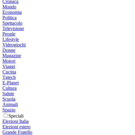
Cronaca
Mondo
Economia
Politica
Spettacolo
Televisione
People
Lifestyle
Videogiochi
Donne
Magazine
Motori
Viaggi
Cucina
Tgtech
E-Planet
Cultura
Salute
Scuola
Animali
Spazio
Speciali
Elezioni Italia
Elezioni estero
Grande Fratello