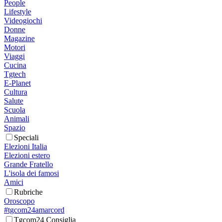
People
Lifestyle
Videogiochi
Donne
Magazine
Motori
Viaggi
Cucina
Tgtech
E-Planet
Cultura
Salute
Scuola
Animali
Spazio
Speciali
Elezioni Italia
Elezioni estero
Grande Fratello
L'isola dei famosi
Amici
Rubriche
Oroscopo
#tgcom24amarcord
Tgcom24 Consiglia