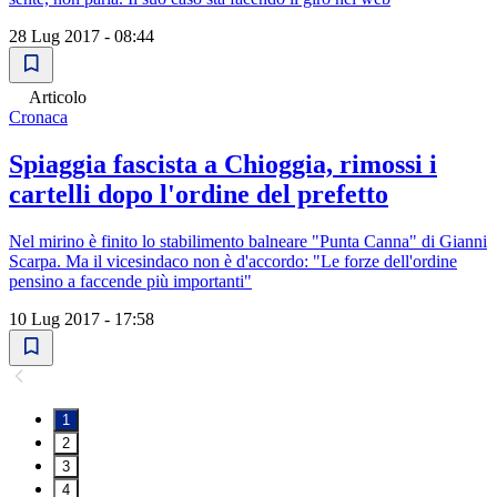
28 Lug 2017 - 08:44
Articolo
Cronaca
Spiaggia fascista a Chioggia, rimossi i
cartelli dopo l'ordine del prefetto
Nel mirino è finito lo stabilimento balneare "Punta Canna" di Gianni
Scarpa. Ma il vicesindaco non è d'accordo: "Le forze dell'ordine
pensino a faccende più importanti"
10 Lug 2017 - 17:58
1
2
3
4