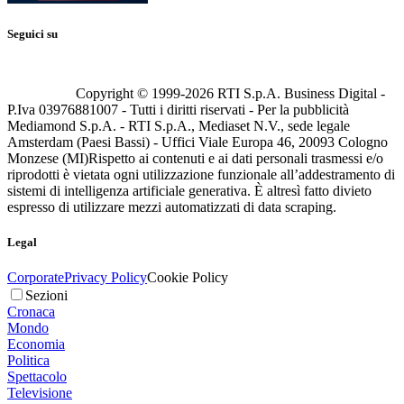
Seguici su
Copyright © 1999-
2026
RTI S.p.A. Business Digital -
P.Iva 03976881007 - Tutti i diritti riservati - Per la pubblicità
Mediamond S.p.A. - RTI S.p.A., Mediaset N.V., sede legale
Amsterdam (Paesi Bassi) - Uffici Viale Europa 46, 20093 Cologno
Monzese (MI)
Rispetto ai contenuti e ai dati personali trasmessi e/o
riprodotti è vietata ogni utilizzazione funzionale all’addestramento di
sistemi di intelligenza artificiale generativa. È altresì fatto divieto
espresso di utilizzare mezzi automatizzati di data scraping.
Legal
Corporate
Privacy Policy
Cookie Policy
Sezioni
Cronaca
Mondo
Economia
Politica
Spettacolo
Televisione