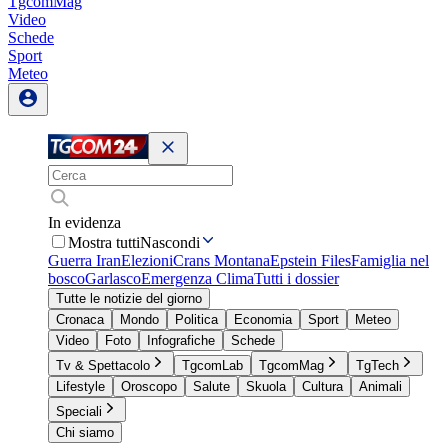
TgcomMag
Video
Schede
Sport
Meteo
In evidenza
Mostra tutti
Nascondi
Guerra Iran
Elezioni
Crans Montana
Epstein Files
Famiglia nel
bosco
Garlasco
Emergenza Clima
Tutti i dossier
Tutte le notizie del giorno
Cronaca
Mondo
Politica
Economia
Sport
Meteo
Video
Foto
Infografiche
Schede
Tv & Spettacolo
TgcomLab
TgcomMag
TgTech
Lifestyle
Oroscopo
Salute
Skuola
Cultura
Animali
Speciali
Chi siamo