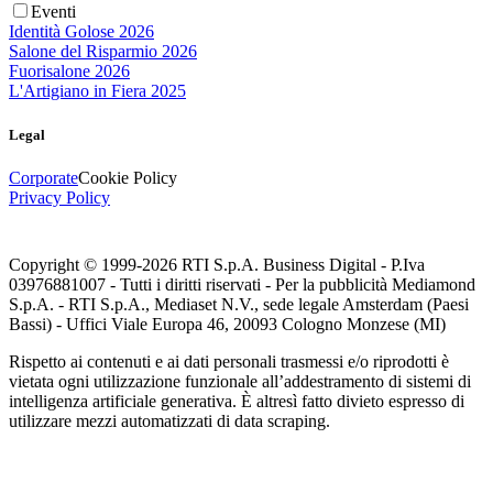
Eventi
Identità Golose 2026
Salone del Risparmio 2026
Fuorisalone 2026
L'Artigiano in Fiera 2025
Legal
Corporate
Cookie Policy
Privacy Policy
Copyright © 1999-
2026
RTI S.p.A. Business Digital - P.Iva
03976881007 - Tutti i diritti riservati - Per la pubblicità Mediamond
S.p.A. - RTI S.p.A., Mediaset N.V., sede legale Amsterdam (Paesi
Bassi) - Uffici Viale Europa 46, 20093 Cologno Monzese (MI)
Rispetto ai contenuti e ai dati personali trasmessi e/o riprodotti è
vietata ogni utilizzazione funzionale all’addestramento di sistemi di
intelligenza artificiale generativa. È altresì fatto divieto espresso di
utilizzare mezzi automatizzati di data scraping.