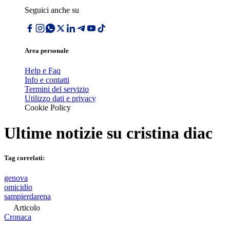
Seguici anche su
Area personale
Help e Faq
Info e contatti
Termini del servizio
Utilizzo dati e privacy
Cookie Policy
Ultime notizie su
cristina diac
Tag correlati:
genova
omicidio
sampierdarena
Articolo
Cronaca