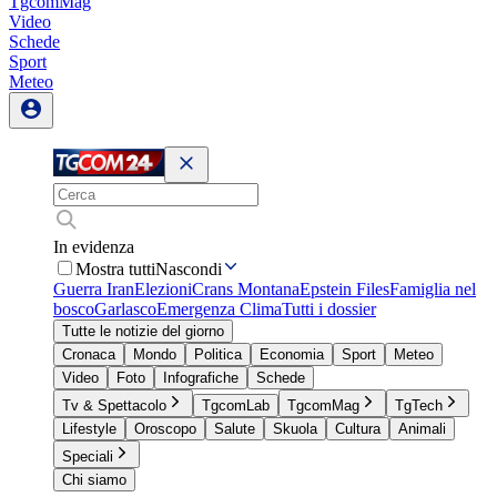
TgcomMag
Video
Schede
Sport
Meteo
In evidenza
Mostra tutti
Nascondi
Guerra Iran
Elezioni
Crans Montana
Epstein Files
Famiglia nel
bosco
Garlasco
Emergenza Clima
Tutti i dossier
Tutte le notizie del giorno
Cronaca
Mondo
Politica
Economia
Sport
Meteo
Video
Foto
Infografiche
Schede
Tv & Spettacolo
TgcomLab
TgcomMag
TgTech
Lifestyle
Oroscopo
Salute
Skuola
Cultura
Animali
Speciali
Chi siamo