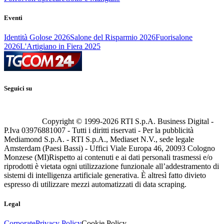
Eventi
Identità Golose 2026
Salone del Risparmio 2026
Fuorisalone
2026
L'Artigiano in Fiera 2025
Seguici su
Copyright © 1999-
2026
RTI S.p.A. Business Digital -
P.Iva 03976881007 - Tutti i diritti riservati - Per la pubblicità
Mediamond S.p.A. - RTI S.p.A., Mediaset N.V., sede legale
Amsterdam (Paesi Bassi) - Uffici Viale Europa 46, 20093 Cologno
Monzese (MI)
Rispetto ai contenuti e ai dati personali trasmessi e/o
riprodotti è vietata ogni utilizzazione funzionale all’addestramento di
sistemi di intelligenza artificiale generativa. È altresì fatto divieto
espresso di utilizzare mezzi automatizzati di data scraping.
Legal
Corporate
Privacy Policy
Cookie Policy