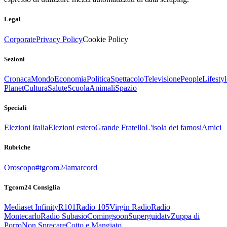
Legal
Corporate
Privacy Policy
Cookie Policy
Sezioni
Cronaca
Mondo
Economia
Politica
Spettacolo
Televisione
People
Lifestyl
Planet
Cultura
Salute
Scuola
Animali
Spazio
Speciali
Elezioni Italia
Elezioni estero
Grande Fratello
L'isola dei famosi
Amici
Rubriche
Oroscopo
#tgcom24amarcord
Tgcom24 Consiglia
Mediaset Infinity
R101
Radio 105
Virgin Radio
Radio
Montecarlo
Radio Subasio
Comingsoon
Superguidatv
Zuppa di
Porro
Non Sprecare
Cotto e Mangiato