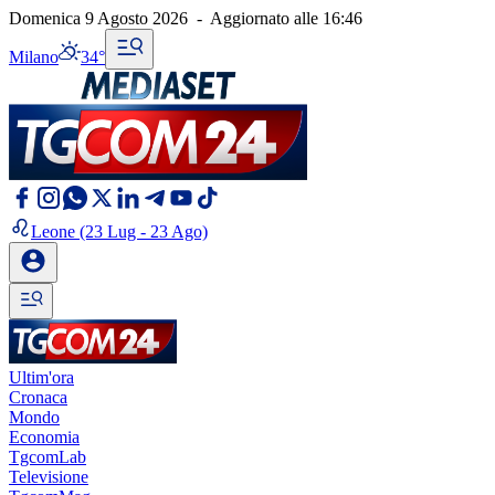
Domenica 9 Agosto 2026
-
Aggiornato alle
16:46
Milano
34°
Leone
(23 Lug - 23 Ago)
Ultim'ora
Cronaca
Mondo
Economia
TgcomLab
Televisione