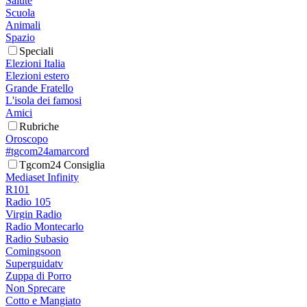
Salute
Scuola
Animali
Spazio
Speciali
Elezioni Italia
Elezioni estero
Grande Fratello
L'isola dei famosi
Amici
Rubriche
Oroscopo
#tgcom24amarcord
Tgcom24 Consiglia
Mediaset Infinity
R101
Radio 105
Virgin Radio
Radio Montecarlo
Radio Subasio
Comingsoon
Superguidatv
Zuppa di Porro
Non Sprecare
Cotto e Mangiato