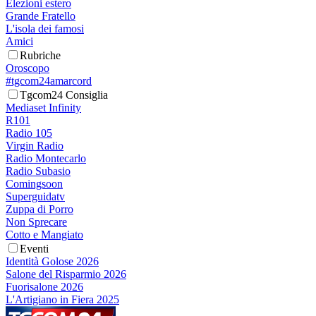
Elezioni estero
Grande Fratello
L'isola dei famosi
Amici
Rubriche
Oroscopo
#tgcom24amarcord
Tgcom24 Consiglia
Mediaset Infinity
R101
Radio 105
Virgin Radio
Radio Montecarlo
Radio Subasio
Comingsoon
Superguidatv
Zuppa di Porro
Non Sprecare
Cotto e Mangiato
Eventi
Identità Golose 2026
Salone del Risparmio 2026
Fuorisalone 2026
L'Artigiano in Fiera 2025