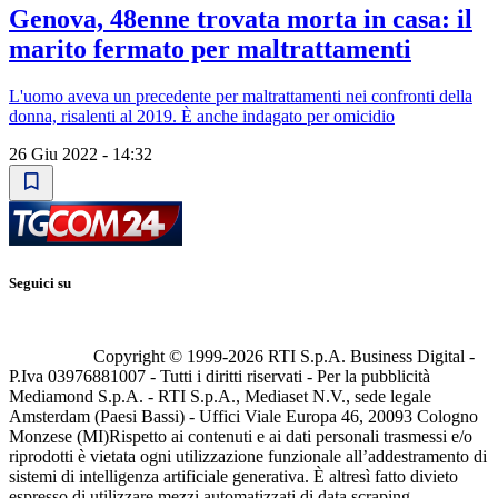
Genova, 48enne trovata morta in casa: il
marito fermato per maltrattamenti
L'uomo aveva un precedente per maltrattamenti nei confronti della
donna, risalenti al 2019. È anche indagato per omicidio
26 Giu 2022 - 14:32
Seguici su
Copyright © 1999-
2026
RTI S.p.A. Business Digital -
P.Iva 03976881007 - Tutti i diritti riservati - Per la pubblicità
Mediamond S.p.A. - RTI S.p.A., Mediaset N.V., sede legale
Amsterdam (Paesi Bassi) - Uffici Viale Europa 46, 20093 Cologno
Monzese (MI)
Rispetto ai contenuti e ai dati personali trasmessi e/o
riprodotti è vietata ogni utilizzazione funzionale all’addestramento di
sistemi di intelligenza artificiale generativa. È altresì fatto divieto
espresso di utilizzare mezzi automatizzati di data scraping.