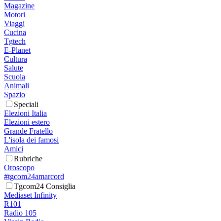
Magazine
Motori
Viaggi
Cucina
Tgtech
E-Planet
Cultura
Salute
Scuola
Animali
Spazio
Speciali
Elezioni Italia
Elezioni estero
Grande Fratello
L'isola dei famosi
Amici
Rubriche
Oroscopo
#tgcom24amarcord
Tgcom24 Consiglia
Mediaset Infinity
R101
Radio 105