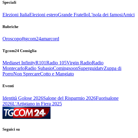
Speciali
Elezioni Italia
Elezioni estero
Grande Fratello
L'isola dei famosi
Amici
Rubriche
Oroscopo
#tgcom24amarcord
Tgcom24 Consiglia
Mediaset Infinity
R101
Radio 105
Virgin Radio
Radio
Montecarlo
Radio Subasio
Comingsoon
Superguidatv
Zuppa di
Porro
Non Sprecare
Cotto e Mangiato
Eventi
Identità Golose 2026
Salone del Risparmio 2026
Fuorisalone
2026
L'Artigiano in Fiera 2025
Seguici su