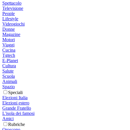
Spettacolo
Televisione
People
Lifestyle
Videogiochi
Donne
Magazine
Motori
Viaggi
Cucina
Tgtech
E-Planet
Cultura
Salute
Scuola
Animali
Spazio
Speciali
Elezioni Italia
Elezioni estero
Grande Fratello
L'isola dei famosi
Amici
Rubriche
Oroscopo