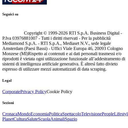
Seguici su
Copyright © 1999-
2026
RTI S.p.A. Business Digital -
P.Iva 03976881007 - Tutti i diritti riservati - Per la pubblicità
Mediamond S.p.A. - RTI S.p.A., Mediaset N.V., sede legale
Amsterdam (Paesi Bassi) - Uffici Viale Europa 46, 20093 Cologno
Monzese (MI)
Rispetto ai contenuti e ai dati personali trasmessi e/o
riprodotti è vietata ogni utilizzazione funzionale all’addestramento di
sistemi di intelligenza artificiale generativa. È altresì fatto divieto
espresso di utilizzare mezzi automatizzati di data scraping.
Legal
Corporate
Privacy Policy
Cookie Policy
Sezioni
Cronaca
Mondo
Economia
Politica
Spettacolo
Televisione
People
Lifestyl
Planet
Cultura
Salute
Scuola
Animali
Spazio