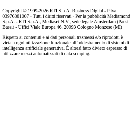
Copyright © 1999-
2026
RTI S.p.A. Business Digital - P.Iva
03976881007 - Tutti i diritti riservati - Per la pubblicità Mediamond
S.p.A. - RTI S.p.A., Mediaset N.V., sede legale Amsterdam (Paesi
Bassi) - Uffici Viale Europa 46, 20093 Cologno Monzese (MI)
Rispetto ai contenuti e ai dati personali trasmessi e/o riprodotti è
vietata ogni utilizzazione funzionale all’addestramento di sistemi di
intelligenza artificiale generativa. È altresì fatto divieto espresso di
utilizzare mezzi automatizzati di data scraping.