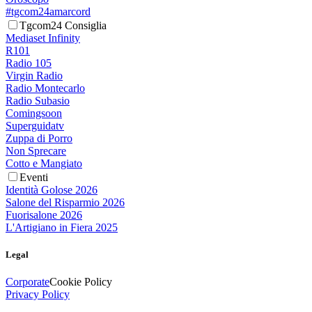
#tgcom24amarcord
Tgcom24 Consiglia
Mediaset Infinity
R101
Radio 105
Virgin Radio
Radio Montecarlo
Radio Subasio
Comingsoon
Superguidatv
Zuppa di Porro
Non Sprecare
Cotto e Mangiato
Eventi
Identità Golose 2026
Salone del Risparmio 2026
Fuorisalone 2026
L'Artigiano in Fiera 2025
Legal
Corporate
Cookie Policy
Privacy Policy