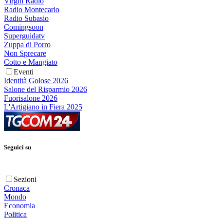
Virgin Radio
Radio Montecarlo
Radio Subasio
Comingsoon
Superguidatv
Zuppa di Porro
Non Sprecare
Cotto e Mangiato
Eventi
Identità Golose 2026
Salone del Risparmio 2026
Fuorisalone 2026
L'Artigiano in Fiera 2025
Seguici su
Sezioni
Cronaca
Mondo
Economia
Politica