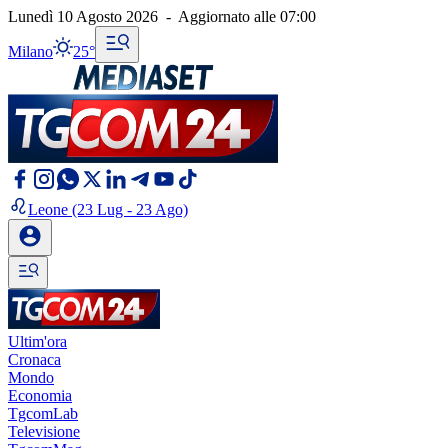
Lunedì 10 Agosto 2026
-
Aggiornato alle
07:00
Milano
25°
Leone
(23 Lug - 23 Ago)
Ultim'ora
Cronaca
Mondo
Economia
TgcomLab
Televisione