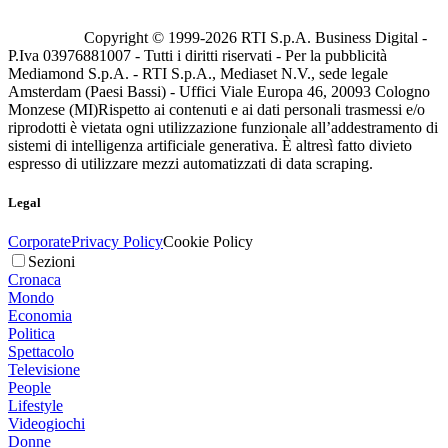
Copyright © 1999-
2026
RTI S.p.A. Business Digital -
P.Iva 03976881007 - Tutti i diritti riservati - Per la pubblicità
Mediamond S.p.A. - RTI S.p.A., Mediaset N.V., sede legale
Amsterdam (Paesi Bassi) - Uffici Viale Europa 46, 20093 Cologno
Monzese (MI)
Rispetto ai contenuti e ai dati personali trasmessi e/o
riprodotti è vietata ogni utilizzazione funzionale all’addestramento di
sistemi di intelligenza artificiale generativa. È altresì fatto divieto
espresso di utilizzare mezzi automatizzati di data scraping.
Legal
Corporate
Privacy Policy
Cookie Policy
Sezioni
Cronaca
Mondo
Economia
Politica
Spettacolo
Televisione
People
Lifestyle
Videogiochi
Donne