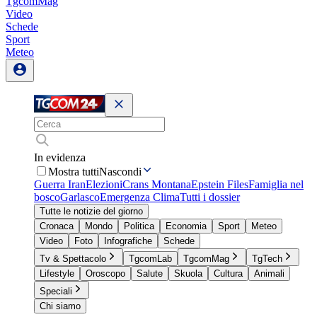
TgcomMag
Video
Schede
Sport
Meteo
In evidenza
Mostra tutti
Nascondi
Guerra Iran
Elezioni
Crans Montana
Epstein Files
Famiglia nel
bosco
Garlasco
Emergenza Clima
Tutti i dossier
Tutte le notizie del giorno
Cronaca
Mondo
Politica
Economia
Sport
Meteo
Video
Foto
Infografiche
Schede
Tv & Spettacolo
TgcomLab
TgcomMag
TgTech
Lifestyle
Oroscopo
Salute
Skuola
Cultura
Animali
Speciali
Chi siamo