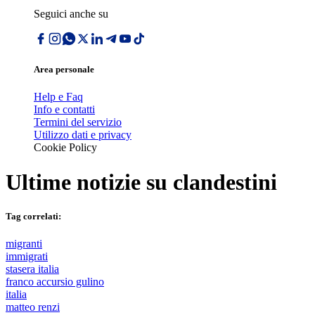
Seguici anche su
Area personale
Help e Faq
Info e contatti
Termini del servizio
Utilizzo dati e privacy
Cookie Policy
Ultime notizie su
clandestini
Tag correlati:
migranti
immigrati
stasera italia
franco accursio gulino
italia
matteo renzi