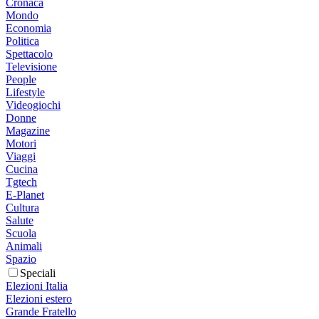
Cronaca
Mondo
Economia
Politica
Spettacolo
Televisione
People
Lifestyle
Videogiochi
Donne
Magazine
Motori
Viaggi
Cucina
Tgtech
E-Planet
Cultura
Salute
Scuola
Animali
Spazio
Speciali
Elezioni Italia
Elezioni estero
Grande Fratello