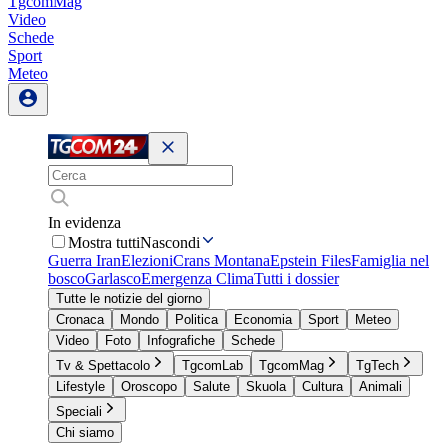
TgcomMag
Video
Schede
Sport
Meteo
In evidenza
Mostra tutti
Nascondi
Guerra Iran
Elezioni
Crans Montana
Epstein Files
Famiglia nel
bosco
Garlasco
Emergenza Clima
Tutti i dossier
Tutte le notizie del giorno
Cronaca
Mondo
Politica
Economia
Sport
Meteo
Video
Foto
Infografiche
Schede
Tv & Spettacolo
TgcomLab
TgcomMag
TgTech
Lifestyle
Oroscopo
Salute
Skuola
Cultura
Animali
Speciali
Chi siamo