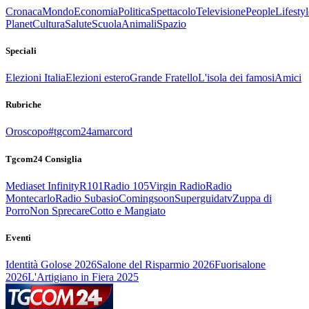
Cronaca
Mondo
Economia
Politica
Spettacolo
Televisione
People
Lifestyl
Planet
Cultura
Salute
Scuola
Animali
Spazio
Speciali
Elezioni Italia
Elezioni estero
Grande Fratello
L'isola dei famosi
Amici
Rubriche
Oroscopo
#tgcom24amarcord
Tgcom24 Consiglia
Mediaset Infinity
R101
Radio 105
Virgin Radio
Radio
Montecarlo
Radio Subasio
Comingsoon
Superguidatv
Zuppa di
Porro
Non Sprecare
Cotto e Mangiato
Eventi
Identità Golose 2026
Salone del Risparmio 2026
Fuorisalone
2026
L'Artigiano in Fiera 2025