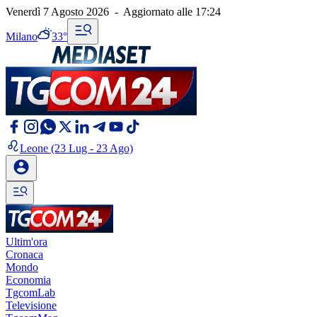
Venerdì 7 Agosto 2026
-
Aggiornato alle
17:24
Milano
33°
Leone
(23 Lug - 23 Ago)
Ultim'ora
Cronaca
Mondo
Economia
TgcomLab
Televisione