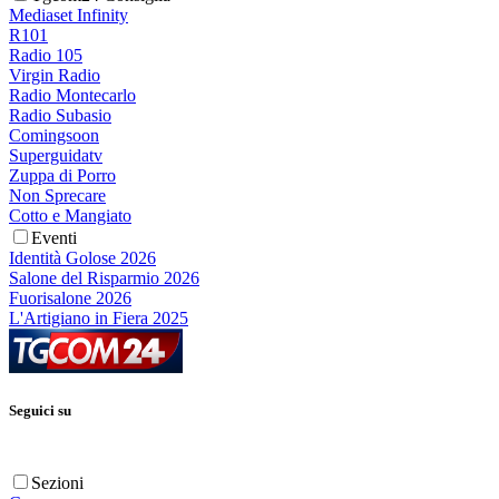
Mediaset Infinity
R101
Radio 105
Virgin Radio
Radio Montecarlo
Radio Subasio
Comingsoon
Superguidatv
Zuppa di Porro
Non Sprecare
Cotto e Mangiato
Eventi
Identità Golose 2026
Salone del Risparmio 2026
Fuorisalone 2026
L'Artigiano in Fiera 2025
Seguici su
Sezioni