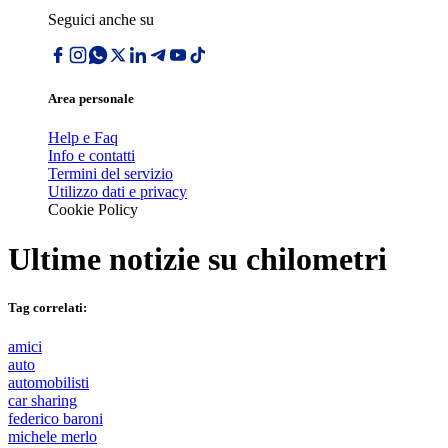
Seguici anche su
Area personale
Help e Faq
Info e contatti
Termini del servizio
Utilizzo dati e privacy
Cookie Policy
Ultime notizie su
chilometri
Tag correlati:
amici
auto
automobilisti
car sharing
federico baroni
michele merlo