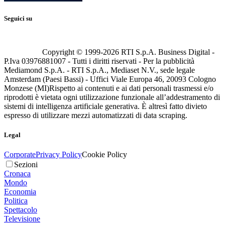
Seguici su
Copyright © 1999-
2026
RTI S.p.A. Business Digital -
P.Iva 03976881007 - Tutti i diritti riservati - Per la pubblicità
Mediamond S.p.A. - RTI S.p.A., Mediaset N.V., sede legale
Amsterdam (Paesi Bassi) - Uffici Viale Europa 46, 20093 Cologno
Monzese (MI)
Rispetto ai contenuti e ai dati personali trasmessi e/o
riprodotti è vietata ogni utilizzazione funzionale all’addestramento di
sistemi di intelligenza artificiale generativa. È altresì fatto divieto
espresso di utilizzare mezzi automatizzati di data scraping.
Legal
Corporate
Privacy Policy
Cookie Policy
Sezioni
Cronaca
Mondo
Economia
Politica
Spettacolo
Televisione