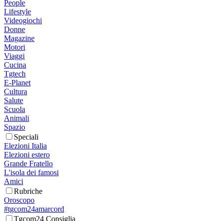
People
Lifestyle
Videogiochi
Donne
Magazine
Motori
Viaggi
Cucina
Tgtech
E-Planet
Cultura
Salute
Scuola
Animali
Spazio
Speciali
Elezioni Italia
Elezioni estero
Grande Fratello
L'isola dei famosi
Amici
Rubriche
Oroscopo
#tgcom24amarcord
Tgcom24 Consiglia