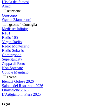
L'isola dei famosi
Amici
Rubriche
Oroscopo
#tgcom24amarcord
Tgcom24 Consiglia
Mediaset Infinity
R101
Radio 105
Virgin Radio
Radio Montecarlo
Radio Subasio
Comingsoon
Superguidatv
Zuppa di Porro
Non Sprecare
Cotto e Mangiato
Eventi
Identità Golose 2026
Salone del Risparmio 2026
Fuorisalone 2026
L'Artigiano in Fiera 2025
Legal