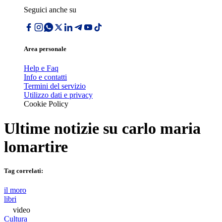
Seguici anche su
Area personale
Help e Faq
Info e contatti
Termini del servizio
Utilizzo dati e privacy
Cookie Policy
Ultime notizie su
carlo maria
lomartire
Tag correlati:
il moro
libri
video
Cultura