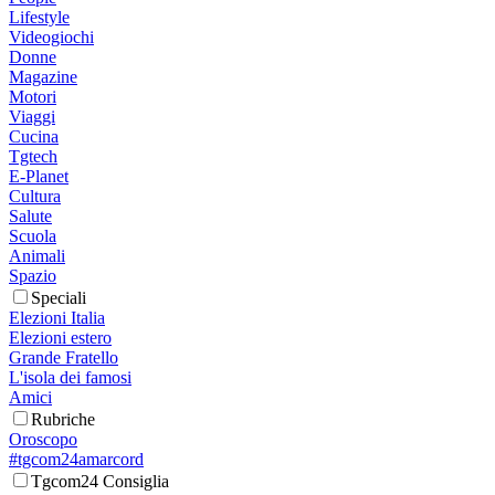
Lifestyle
Videogiochi
Donne
Magazine
Motori
Viaggi
Cucina
Tgtech
E-Planet
Cultura
Salute
Scuola
Animali
Spazio
Speciali
Elezioni Italia
Elezioni estero
Grande Fratello
L'isola dei famosi
Amici
Rubriche
Oroscopo
#tgcom24amarcord
Tgcom24 Consiglia