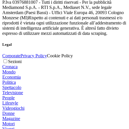
P.Iva 03976881007 - Tutti i diritti riservati - Per la pubblicità
Mediamond S.p.A. - RTI S.p.A., Mediaset N.V., sede legale
Amsterdam (Paesi Bassi) - Uffici Viale Europa 46, 20093 Cologno
Monzese (MI)
Rispetto ai contenuti e ai dati personali trasmessi e/o
riprodotti è vietata ogni utilizzazione funzionale all’addestramento di
sistemi di intelligenza artificiale generativa. È altresì fatto divieto
espresso di utilizzare mezzi automatizzati di data scraping.
Legal
Corporate
Privacy Policy
Cookie Policy
Sezioni
Cronaca
Mondo
Economia
Politica
Spettacolo
Televisione
People
Lifestyle
Videogiochi
Donne
Magazine
Motori
Viaggi