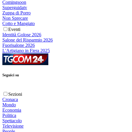
Comingsoon
Superguidatv
Zuppa di Porro
Non Sprecare
Cotto e Mangiato
Eventi
Identità Golose 2026
Salone del Risparmio 2026
Fuorisalone 2026
L'Artigiano in Fiera 2025
Seguici su
Sezioni
Cronaca
Mondo
Economia
Politica
Spettacolo
Televisione
People