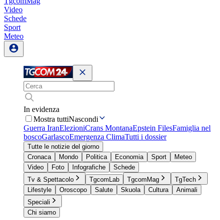
TgcomMag
Video
Schede
Sport
Meteo
In evidenza
Mostra tutti
Nascondi
Guerra Iran
Elezioni
Crans Montana
Epstein Files
Famiglia nel
bosco
Garlasco
Emergenza Clima
Tutti i dossier
Tutte le notizie del giorno
Cronaca
Mondo
Politica
Economia
Sport
Meteo
Video
Foto
Infografiche
Schede
Tv & Spettacolo
TgcomLab
TgcomMag
TgTech
Lifestyle
Oroscopo
Salute
Skuola
Cultura
Animali
Speciali
Chi siamo