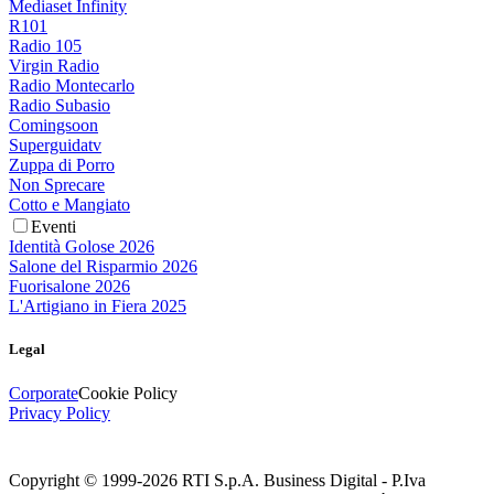
Mediaset Infinity
R101
Radio 105
Virgin Radio
Radio Montecarlo
Radio Subasio
Comingsoon
Superguidatv
Zuppa di Porro
Non Sprecare
Cotto e Mangiato
Eventi
Identità Golose 2026
Salone del Risparmio 2026
Fuorisalone 2026
L'Artigiano in Fiera 2025
Legal
Corporate
Cookie Policy
Privacy Policy
Copyright © 1999-
2026
RTI S.p.A. Business Digital - P.Iva