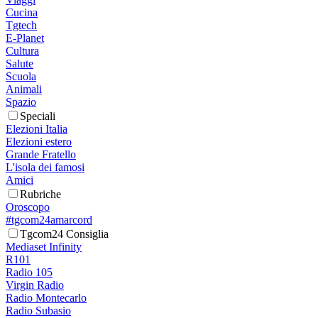
Cucina
Tgtech
E-Planet
Cultura
Salute
Scuola
Animali
Spazio
Speciali
Elezioni Italia
Elezioni estero
Grande Fratello
L'isola dei famosi
Amici
Rubriche
Oroscopo
#tgcom24amarcord
Tgcom24 Consiglia
Mediaset Infinity
R101
Radio 105
Virgin Radio
Radio Montecarlo
Radio Subasio