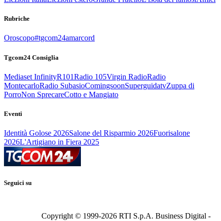
Rubriche
Oroscopo
#tgcom24amarcord
Tgcom24 Consiglia
Mediaset Infinity
R101
Radio 105
Virgin Radio
Radio
Montecarlo
Radio Subasio
Comingsoon
Superguidatv
Zuppa di
Porro
Non Sprecare
Cotto e Mangiato
Eventi
Identità Golose 2026
Salone del Risparmio 2026
Fuorisalone
2026
L'Artigiano in Fiera 2025
Seguici su
Copyright © 1999-
2026
RTI S.p.A. Business Digital -