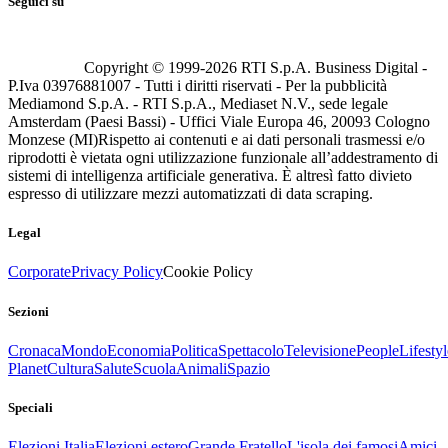
Seguici su
Copyright © 1999-
2026
RTI S.p.A. Business Digital -
P.Iva 03976881007 - Tutti i diritti riservati - Per la pubblicità
Mediamond S.p.A. - RTI S.p.A., Mediaset N.V., sede legale
Amsterdam (Paesi Bassi) - Uffici Viale Europa 46, 20093 Cologno
Monzese (MI)
Rispetto ai contenuti e ai dati personali trasmessi e/o
riprodotti è vietata ogni utilizzazione funzionale all’addestramento di
sistemi di intelligenza artificiale generativa. È altresì fatto divieto
espresso di utilizzare mezzi automatizzati di data scraping.
Legal
Corporate
Privacy Policy
Cookie Policy
Sezioni
Cronaca
Mondo
Economia
Politica
Spettacolo
Televisione
People
Lifestyl
Planet
Cultura
Salute
Scuola
Animali
Spazio
Speciali
Elezioni Italia
Elezioni estero
Grande Fratello
L'isola dei famosi
Amici