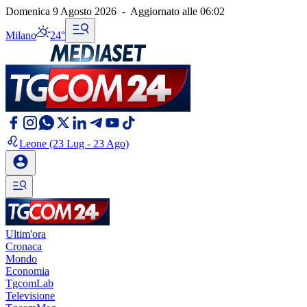
Domenica 9 Agosto 2026
-
Aggiornato alle
06:02
Milano
24°
Leone
(23 Lug - 23 Ago)
Ultim'ora
Cronaca
Mondo
Economia
TgcomLab
Televisione