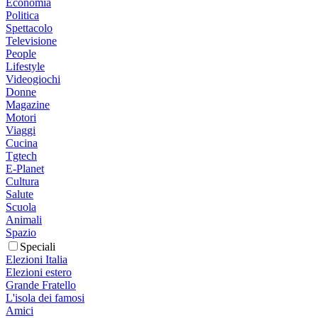
Economia
Politica
Spettacolo
Televisione
People
Lifestyle
Videogiochi
Donne
Magazine
Motori
Viaggi
Cucina
Tgtech
E-Planet
Cultura
Salute
Scuola
Animali
Spazio
Speciali
Elezioni Italia
Elezioni estero
Grande Fratello
L'isola dei famosi
Amici