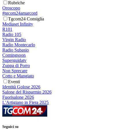
Rubriche
Oroscopo
#tgcom24amarcord
Tgcom24 Consiglia
Mediaset Infinity
R101
Radio 105
Virgin Radio
Radio Montecarlo
Radio Subasio
Comingsoon
Superguidatv
Zuppa di Porro
Non Sprecare
Cotto e Mangiato
Eventi
Identità Golose 2026
Salone del Risparmio 2026
Fuorisalone 2026
L'Artigiano in Fiera 2025
Seguici su