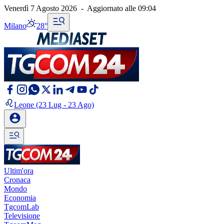
Venerdì 7 Agosto 2026
-
Aggiornato alle
09:04
Milano
28°
Leone
(23 Lug - 23 Ago)
Ultim'ora
Cronaca
Mondo
Economia
TgcomLab
Televisione