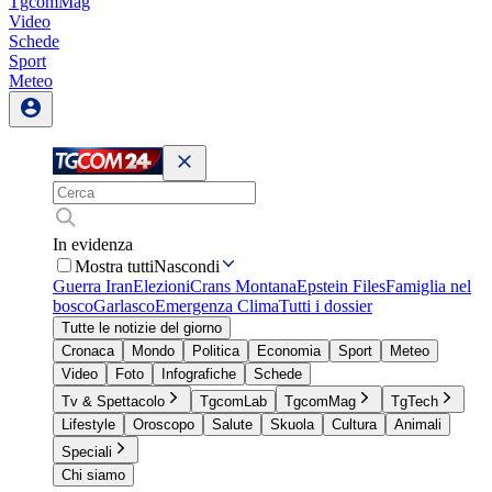
TgcomMag
Video
Schede
Sport
Meteo
In evidenza
Mostra tutti
Nascondi
Guerra Iran
Elezioni
Crans Montana
Epstein Files
Famiglia nel
bosco
Garlasco
Emergenza Clima
Tutti i dossier
Tutte le notizie del giorno
Cronaca
Mondo
Politica
Economia
Sport
Meteo
Video
Foto
Infografiche
Schede
Tv & Spettacolo
TgcomLab
TgcomMag
TgTech
Lifestyle
Oroscopo
Salute
Skuola
Cultura
Animali
Speciali
Chi siamo