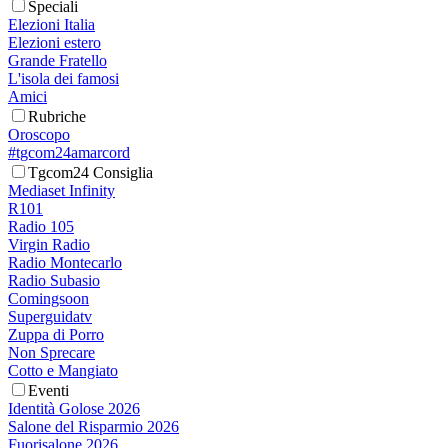
Speciali
Elezioni Italia
Elezioni estero
Grande Fratello
L'isola dei famosi
Amici
Rubriche
Oroscopo
#tgcom24amarcord
Tgcom24 Consiglia
Mediaset Infinity
R101
Radio 105
Virgin Radio
Radio Montecarlo
Radio Subasio
Comingsoon
Superguidatv
Zuppa di Porro
Non Sprecare
Cotto e Mangiato
Eventi
Identità Golose 2026
Salone del Risparmio 2026
Fuorisalone 2026