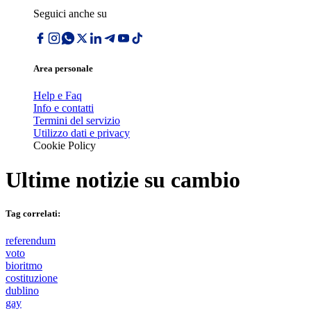
Seguici anche su
Area personale
Help e Faq
Info e contatti
Termini del servizio
Utilizzo dati e privacy
Cookie Policy
Ultime notizie su
cambio
Tag correlati:
referendum
voto
bioritmo
costituzione
dublino
gay