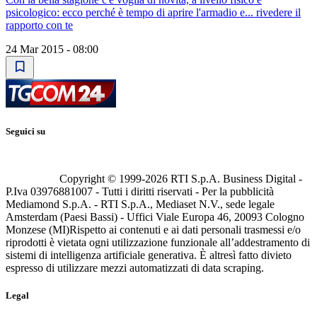
psicologico: ecco perché è tempo di aprire l'armadio e... rivedere il
rapporto con te
24 Mar 2015 - 08:00
Seguici su
Copyright © 1999-
2026
RTI S.p.A. Business Digital -
P.Iva 03976881007 - Tutti i diritti riservati - Per la pubblicità
Mediamond S.p.A. - RTI S.p.A., Mediaset N.V., sede legale
Amsterdam (Paesi Bassi) - Uffici Viale Europa 46, 20093 Cologno
Monzese (MI)
Rispetto ai contenuti e ai dati personali trasmessi e/o
riprodotti è vietata ogni utilizzazione funzionale all’addestramento di
sistemi di intelligenza artificiale generativa. È altresì fatto divieto
espresso di utilizzare mezzi automatizzati di data scraping.
Legal