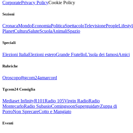
Corporate
Privacy Policy
Cookie Policy
Sezioni
Cronaca
Mondo
Economia
Politica
Spettacolo
Televisione
People
Lifestyl
Planet
Cultura
Salute
Scuola
Animali
Spazio
Speciali
Elezioni Italia
Elezioni estero
Grande Fratello
L'isola dei famosi
Amici
Rubriche
Oroscopo
#tgcom24amarcord
Tgcom24 Consiglia
Mediaset Infinity
R101
Radio 105
Virgin Radio
Radio
Montecarlo
Radio Subasio
Comingsoon
Superguidatv
Zuppa di
Porro
Non Sprecare
Cotto e Mangiato
Eventi