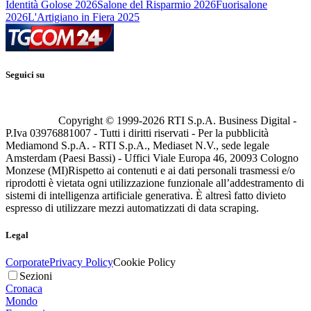
Identità Golose 2026
Salone del Risparmio 2026
Fuorisalone
2026
L'Artigiano in Fiera 2025
Seguici su
Copyright © 1999-
2026
RTI S.p.A. Business Digital -
P.Iva 03976881007 - Tutti i diritti riservati - Per la pubblicità
Mediamond S.p.A. - RTI S.p.A., Mediaset N.V., sede legale
Amsterdam (Paesi Bassi) - Uffici Viale Europa 46, 20093 Cologno
Monzese (MI)
Rispetto ai contenuti e ai dati personali trasmessi e/o
riprodotti è vietata ogni utilizzazione funzionale all’addestramento di
sistemi di intelligenza artificiale generativa. È altresì fatto divieto
espresso di utilizzare mezzi automatizzati di data scraping.
Legal
Corporate
Privacy Policy
Cookie Policy
Sezioni
Cronaca
Mondo