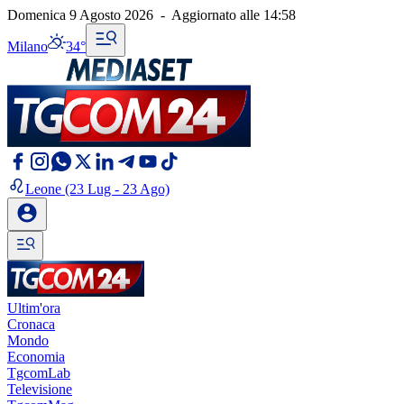
Domenica 9 Agosto 2026
-
Aggiornato alle
14:58
Milano
34°
Leone
(23 Lug - 23 Ago)
Ultim'ora
Cronaca
Mondo
Economia
TgcomLab
Televisione