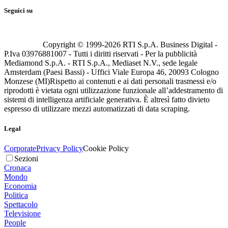
Seguici su
Copyright © 1999-
2026
RTI S.p.A. Business Digital -
P.Iva 03976881007 - Tutti i diritti riservati - Per la pubblicità
Mediamond S.p.A. - RTI S.p.A., Mediaset N.V., sede legale
Amsterdam (Paesi Bassi) - Uffici Viale Europa 46, 20093 Cologno
Monzese (MI)
Rispetto ai contenuti e ai dati personali trasmessi e/o
riprodotti è vietata ogni utilizzazione funzionale all’addestramento di
sistemi di intelligenza artificiale generativa. È altresì fatto divieto
espresso di utilizzare mezzi automatizzati di data scraping.
Legal
Corporate
Privacy Policy
Cookie Policy
Sezioni
Cronaca
Mondo
Economia
Politica
Spettacolo
Televisione
People