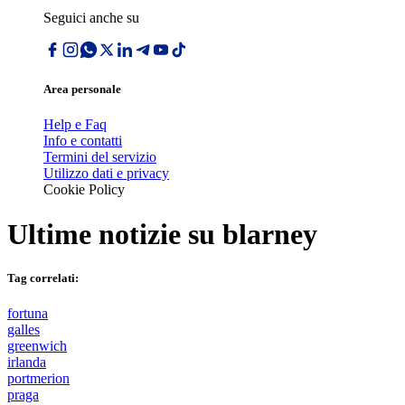
Seguici anche su
Area personale
Help e Faq
Info e contatti
Termini del servizio
Utilizzo dati e privacy
Cookie Policy
Ultime notizie su
blarney
Tag correlati:
fortuna
galles
greenwich
irlanda
portmerion
praga