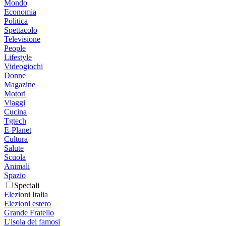
Mondo
Economia
Politica
Spettacolo
Televisione
People
Lifestyle
Videogiochi
Donne
Magazine
Motori
Viaggi
Cucina
Tgtech
E-Planet
Cultura
Salute
Scuola
Animali
Spazio
Speciali
Elezioni Italia
Elezioni estero
Grande Fratello
L'isola dei famosi