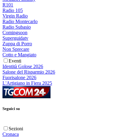
R101
Radio 105
Virgin Radio
Radio Montecarlo
Radio Subasio
Comingsoon
Superguidatv
Zuppa di Porro
Non Sprecare
Cotto e Mangiato
Eventi
Identità Golose 2026
Salone del Risparmio 2026
Fuorisalone 2026
L'Artigiano in Fiera 2025
Seguici su
Sezioni
Cronaca