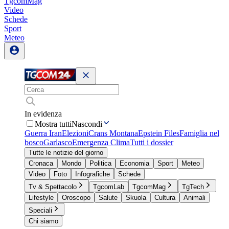
TgcomMag
Video
Schede
Sport
Meteo
In evidenza
Mostra tutti
Nascondi
Guerra Iran
Elezioni
Crans Montana
Epstein Files
Famiglia nel
bosco
Garlasco
Emergenza Clima
Tutti i dossier
Tutte le notizie del giorno
Cronaca
Mondo
Politica
Economia
Sport
Meteo
Video
Foto
Infografiche
Schede
Tv & Spettacolo
TgcomLab
TgcomMag
TgTech
Lifestyle
Oroscopo
Salute
Skuola
Cultura
Animali
Speciali
Chi siamo