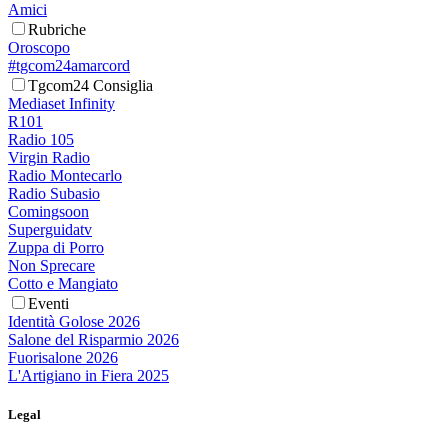
Amici
Rubriche
Oroscopo
#tgcom24amarcord
Tgcom24 Consiglia
Mediaset Infinity
R101
Radio 105
Virgin Radio
Radio Montecarlo
Radio Subasio
Comingsoon
Superguidatv
Zuppa di Porro
Non Sprecare
Cotto e Mangiato
Eventi
Identità Golose 2026
Salone del Risparmio 2026
Fuorisalone 2026
L'Artigiano in Fiera 2025
Legal