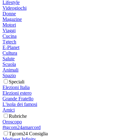
Lifestyle
Videogiochi
Donne
Magazine
Motori
Viaggi
Cucina
Tgtech
E-Planet
Cultura
Salute
Scuola
Animali
Spazio
Speciali
Elezioni Italia
Elezioni estero
Grande Fratello
L'isola dei famosi
Amici
Rubriche
Oroscopo
#tgcom24amarcord
Tgcom24 Consiglia
Mediaset Infinity