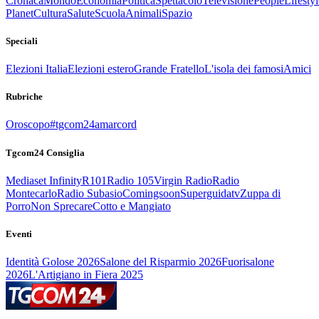
Cronaca
Mondo
Economia
Politica
Spettacolo
Televisione
People
Lifestyl
Planet
Cultura
Salute
Scuola
Animali
Spazio
Speciali
Elezioni Italia
Elezioni estero
Grande Fratello
L'isola dei famosi
Amici
Rubriche
Oroscopo
#tgcom24amarcord
Tgcom24 Consiglia
Mediaset Infinity
R101
Radio 105
Virgin Radio
Radio
Montecarlo
Radio Subasio
Comingsoon
Superguidatv
Zuppa di
Porro
Non Sprecare
Cotto e Mangiato
Eventi
Identità Golose 2026
Salone del Risparmio 2026
Fuorisalone
2026
L'Artigiano in Fiera 2025