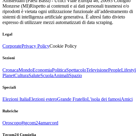
Amsterdam (Paesi Bassi) - Uffici Viale Europa 46, 20093 Cologno
Monzese (MI)
Rispetto ai contenuti e ai dati personali trasmessi e/o
riprodotti è vietata ogni utilizzazione funzionale all’addestramento di
sistemi di intelligenza artificiale generativa. È altresì fatto divieto
espresso di utilizzare mezzi automatizzati di data scraping.
Legal
Corporate
Privacy Policy
Cookie Policy
Sezioni
Cronaca
Mondo
Economia
Politica
Spettacolo
Televisione
People
Lifestyl
Planet
Cultura
Salute
Scuola
Animali
Spazio
Speciali
Elezioni Italia
Elezioni estero
Grande Fratello
L'isola dei famosi
Amici
Rubriche
Oroscopo
#tgcom24amarcord
Tgcom24 Consiglia