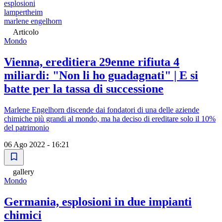
esplosioni
lampertheim
marlene engelhorn
Articolo
Mondo
Vienna, ereditiera 29enne rifiuta 4
miliardi: "Non li ho guadagnati" | E si
batte per la tassa di successione
Marlene Engelhorn discende dai fondatori di una delle aziende
chimiche più grandi al mondo, ma ha deciso di ereditare solo il 10%
del patrimonio
06 Ago 2022 - 16:21
gallery
Mondo
Germania, esplosioni in due impianti
chimici