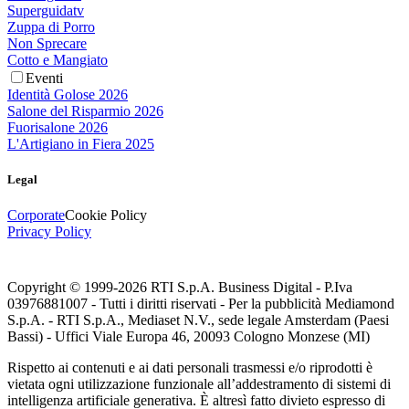
Superguidatv
Zuppa di Porro
Non Sprecare
Cotto e Mangiato
Eventi
Identità Golose 2026
Salone del Risparmio 2026
Fuorisalone 2026
L'Artigiano in Fiera 2025
Legal
Corporate
Cookie Policy
Privacy Policy
Copyright © 1999-
2026
RTI S.p.A. Business Digital - P.Iva
03976881007 - Tutti i diritti riservati - Per la pubblicità Mediamond
S.p.A. - RTI S.p.A., Mediaset N.V., sede legale Amsterdam (Paesi
Bassi) - Uffici Viale Europa 46, 20093 Cologno Monzese (MI)
Rispetto ai contenuti e ai dati personali trasmessi e/o riprodotti è
vietata ogni utilizzazione funzionale all’addestramento di sistemi di
intelligenza artificiale generativa. È altresì fatto divieto espresso di