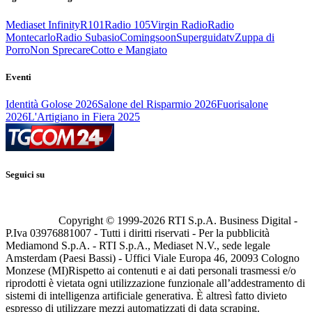
Mediaset Infinity
R101
Radio 105
Virgin Radio
Radio
Montecarlo
Radio Subasio
Comingsoon
Superguidatv
Zuppa di
Porro
Non Sprecare
Cotto e Mangiato
Eventi
Identità Golose 2026
Salone del Risparmio 2026
Fuorisalone
2026
L'Artigiano in Fiera 2025
Seguici su
Copyright © 1999-
2026
RTI S.p.A. Business Digital -
P.Iva 03976881007 - Tutti i diritti riservati - Per la pubblicità
Mediamond S.p.A. - RTI S.p.A., Mediaset N.V., sede legale
Amsterdam (Paesi Bassi) - Uffici Viale Europa 46, 20093 Cologno
Monzese (MI)
Rispetto ai contenuti e ai dati personali trasmessi e/o
riprodotti è vietata ogni utilizzazione funzionale all’addestramento di
sistemi di intelligenza artificiale generativa. È altresì fatto divieto
espresso di utilizzare mezzi automatizzati di data scraping.