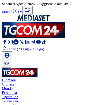
Sabato 8 Agosto 2026
-
Aggiornato alle
18:17
Milano
32°
Leone
(23 Lug - 23 Ago)
Ultim'ora
Cronaca
Mondo
Economia
TgcomLab
Televisione