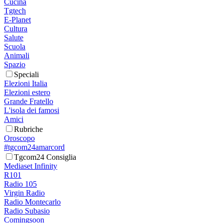
Cucina
Tgtech
E-Planet
Cultura
Salute
Scuola
Animali
Spazio
Speciali
Elezioni Italia
Elezioni estero
Grande Fratello
L'isola dei famosi
Amici
Rubriche
Oroscopo
#tgcom24amarcord
Tgcom24 Consiglia
Mediaset Infinity
R101
Radio 105
Virgin Radio
Radio Montecarlo
Radio Subasio
Comingsoon