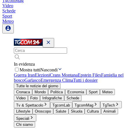
TgcomMag
Video
Schede
Sport
Meteo
In evidenza
Mostra tutti
Nascondi
Guerra Iran
Elezioni
Crans Montana
Epstein Files
Famiglia nel
bosco
Garlasco
Emergenza Clima
Tutti i dossier
Tutte le notizie del giorno
Cronaca
Mondo
Politica
Economia
Sport
Meteo
Video
Foto
Infografiche
Schede
Tv & Spettacolo
TgcomLab
TgcomMag
TgTech
Lifestyle
Oroscopo
Salute
Skuola
Cultura
Animali
Speciali
Chi siamo