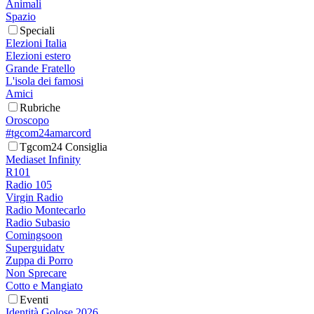
Animali
Spazio
Speciali
Elezioni Italia
Elezioni estero
Grande Fratello
L'isola dei famosi
Amici
Rubriche
Oroscopo
#tgcom24amarcord
Tgcom24 Consiglia
Mediaset Infinity
R101
Radio 105
Virgin Radio
Radio Montecarlo
Radio Subasio
Comingsoon
Superguidatv
Zuppa di Porro
Non Sprecare
Cotto e Mangiato
Eventi
Identità Golose 2026