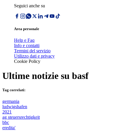
Seguici anche su
Area personale
Help e Faq
Info e contatti
Termini del servizio
Utilizzo dati e privacy
Cookie Policy
Ultime notizie su
basf
Tag correlati:
germania
ludwigshafen
2021
ag steuersrechtigkeit
bbc
eredita'