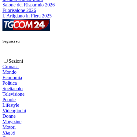
Salone del Risparmio 2026
Fuorisalone 2026
L'Artigiano in Fiera 2025
Seguici su
Sezioni
Cronaca
Mondo
Economia
Politica
Spettacolo
Televisione
People
Lifestyle
Videogiochi
Donne
Magazine
Motori
Viaggi