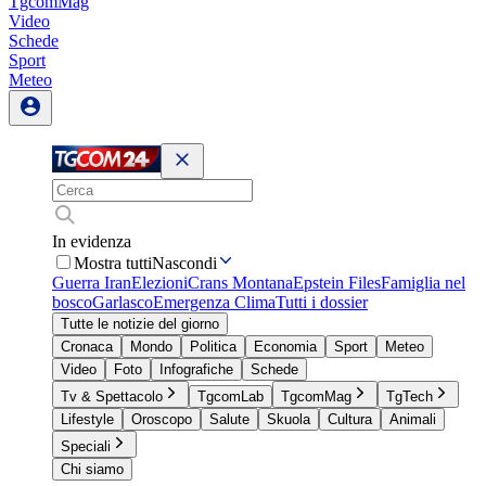
TgcomMag
Video
Schede
Sport
Meteo
In evidenza
Mostra tutti
Nascondi
Guerra Iran
Elezioni
Crans Montana
Epstein Files
Famiglia nel
bosco
Garlasco
Emergenza Clima
Tutti i dossier
Tutte le notizie del giorno
Cronaca
Mondo
Politica
Economia
Sport
Meteo
Video
Foto
Infografiche
Schede
Tv & Spettacolo
TgcomLab
TgcomMag
TgTech
Lifestyle
Oroscopo
Salute
Skuola
Cultura
Animali
Speciali
Chi siamo