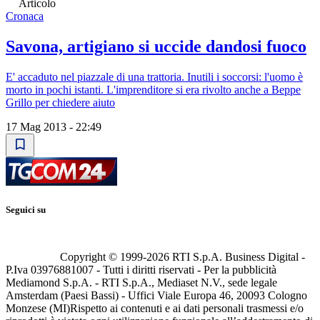
Articolo
Cronaca
Savona, artigiano si uccide dandosi fuoco
E' accaduto nel piazzale di una trattoria. Inutili i soccorsi: l'uomo è
morto in pochi istanti. L'imprenditore si era rivolto anche a Beppe
Grillo per chiedere aiuto
17 Mag 2013 - 22:49
Seguici su
Copyright © 1999-
2026
RTI S.p.A. Business Digital -
P.Iva 03976881007 - Tutti i diritti riservati - Per la pubblicità
Mediamond S.p.A. - RTI S.p.A., Mediaset N.V., sede legale
Amsterdam (Paesi Bassi) - Uffici Viale Europa 46, 20093 Cologno
Monzese (MI)
Rispetto ai contenuti e ai dati personali trasmessi e/o