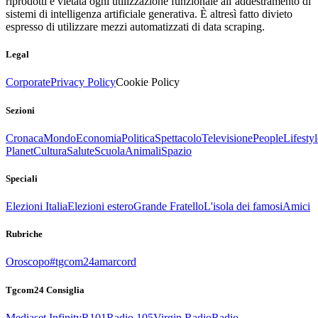
riprodotti è vietata ogni utilizzazione funzionale all’addestramento di
sistemi di intelligenza artificiale generativa. È altresì fatto divieto
espresso di utilizzare mezzi automatizzati di data scraping.
Legal
Corporate
Privacy Policy
Cookie Policy
Sezioni
Cronaca
Mondo
Economia
Politica
Spettacolo
Televisione
People
Lifestyl
Planet
Cultura
Salute
Scuola
Animali
Spazio
Speciali
Elezioni Italia
Elezioni estero
Grande Fratello
L'isola dei famosi
Amici
Rubriche
Oroscopo
#tgcom24amarcord
Tgcom24 Consiglia
Mediaset Infinity
R101
Radio 105
Virgin Radio
Radio