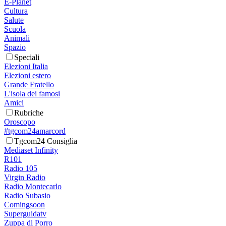
E-Planet
Cultura
Salute
Scuola
Animali
Spazio
Speciali
Elezioni Italia
Elezioni estero
Grande Fratello
L'isola dei famosi
Amici
Rubriche
Oroscopo
#tgcom24amarcord
Tgcom24 Consiglia
Mediaset Infinity
R101
Radio 105
Virgin Radio
Radio Montecarlo
Radio Subasio
Comingsoon
Superguidatv
Zuppa di Porro