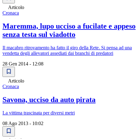
Articolo
Cronaca
Maremma, lupo ucciso a fucilate e appeso
senza testa sul viadotto
Il macabro ritrovamento ha fatto il giro della Rete. Si pensa ad una
vendetta degli allevatori assediati dai branchi di predatori
28 Gen 2014 - 12:08
Articolo
Cronaca
Savona, ucciso da auto pirata
La vittima trascinata per diversi metri
08 Ago 2013 - 10:02