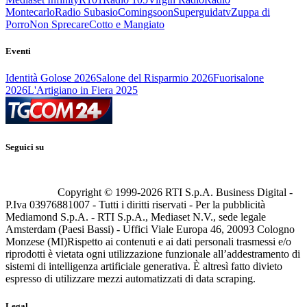
Montecarlo
Radio Subasio
Comingsoon
Superguidatv
Zuppa di
Porro
Non Sprecare
Cotto e Mangiato
Eventi
Identità Golose 2026
Salone del Risparmio 2026
Fuorisalone
2026
L'Artigiano in Fiera 2025
Seguici su
Copyright © 1999-
2026
RTI S.p.A. Business Digital -
P.Iva 03976881007 - Tutti i diritti riservati - Per la pubblicità
Mediamond S.p.A. - RTI S.p.A., Mediaset N.V., sede legale
Amsterdam (Paesi Bassi) - Uffici Viale Europa 46, 20093 Cologno
Monzese (MI)
Rispetto ai contenuti e ai dati personali trasmessi e/o
riprodotti è vietata ogni utilizzazione funzionale all’addestramento di
sistemi di intelligenza artificiale generativa. È altresì fatto divieto
espresso di utilizzare mezzi automatizzati di data scraping.
Legal