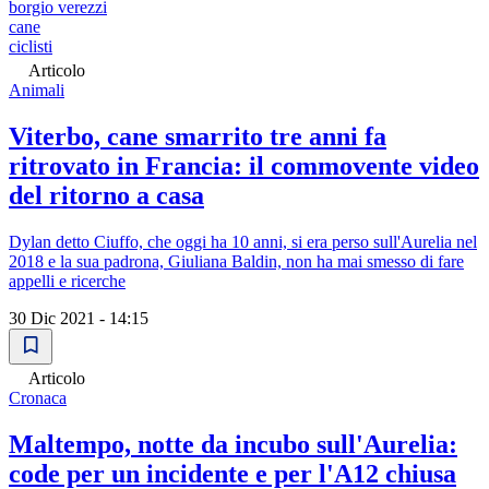
borgio verezzi
cane
ciclisti
Articolo
Animali
Viterbo, cane smarrito tre anni fa
ritrovato in Francia: il commovente video
del ritorno a casa
Dylan detto Ciuffo, che oggi ha 10 anni, si era perso sull'Aurelia nel
2018 e la sua padrona, Giuliana Baldin, non ha mai smesso di fare
appelli e ricerche
30 Dic 2021 - 14:15
Articolo
Cronaca
Maltempo, notte da incubo sull'Aurelia:
code per un incidente e per l'A12 chiusa