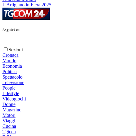
L'Artigiano in Fiera 2025
Seguici su
Sezioni
Cronaca
Mondo
Economia
Politica
Spettacolo
Televisione
People
Lifestyle
Videogiochi
Donne
Magazine
Motori
Viaggi
Cucina
Tgtech