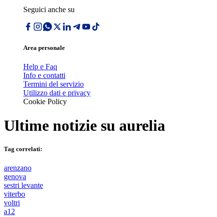
Seguici anche su
Area personale
Help e Faq
Info e contatti
Termini del servizio
Utilizzo dati e privacy
Cookie Policy
Ultime notizie su
aurelia
Tag correlati:
arenzano
genova
sestri levante
viterbo
voltri
a12