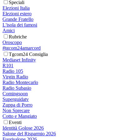
Speciali
Elezioni Italia
Elezioni estero
Grande Fratello
L'isola dei famosi
Amici
Rubriche
Oroscopo
#tgcom24amarcord
Tgcom24 Consiglia
Mediaset Infinity
R101
Radio 105
Virgin Radio
Radio Montecarlo
Radio Subasio
Comingsoon
Superguidatv
Zuppa di Porro
Non Sprecare
Cotto e Mangiato
Eventi
Identità Golose 2026
Salone del Risparmio 2026
Fuorisalone 2026