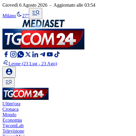
Giovedì 6 Agosto 2026
-
Aggiornato alle
03:54
Milano
27°
Leone
(23 Lug - 23 Ago)
Ultim'ora
Cronaca
Mondo
Economia
TgcomLab
Televisione