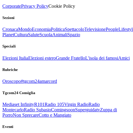
Corporate
Privacy Policy
Cookie Policy
Sezioni
Cronaca
Mondo
Economia
Politica
Spettacolo
Televisione
People
Lifestyl
Planet
Cultura
Salute
Scuola
Animali
Spazio
Speciali
Elezioni Italia
Elezioni estero
Grande Fratello
L'isola dei famosi
Amici
Rubriche
Oroscopo
#tgcom24amarcord
Tgcom24 Consiglia
Mediaset Infinity
R101
Radio 105
Virgin Radio
Radio
Montecarlo
Radio Subasio
Comingsoon
Superguidatv
Zuppa di
Porro
Non Sprecare
Cotto e Mangiato
Eventi