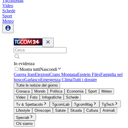
TgcomMag
Video
Schede
Sport
Meteo
In evidenza
Mostra tutti
Nascondi
Guerra Iran
Elezioni
Crans Montana
Epstein Files
Famiglia nel
bosco
Garlasco
Emergenza Clima
Tutti i dossier
Tutte le notizie del giorno
Cronaca
Mondo
Politica
Economia
Sport
Meteo
Video
Foto
Infografiche
Schede
Tv & Spettacolo
TgcomLab
TgcomMag
TgTech
Lifestyle
Oroscopo
Salute
Skuola
Cultura
Animali
Speciali
Chi siamo