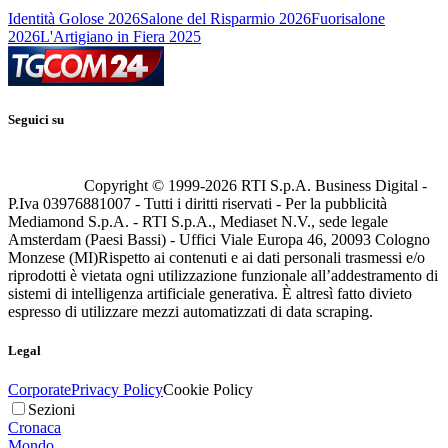
Identità Golose 2026
Salone del Risparmio 2026
Fuorisalone
2026
L'Artigiano in Fiera 2025
Seguici su
Copyright © 1999-
2026
RTI S.p.A. Business Digital -
P.Iva 03976881007 - Tutti i diritti riservati - Per la pubblicità
Mediamond S.p.A. - RTI S.p.A., Mediaset N.V., sede legale
Amsterdam (Paesi Bassi) - Uffici Viale Europa 46, 20093 Cologno
Monzese (MI)
Rispetto ai contenuti e ai dati personali trasmessi e/o
riprodotti è vietata ogni utilizzazione funzionale all’addestramento di
sistemi di intelligenza artificiale generativa. È altresì fatto divieto
espresso di utilizzare mezzi automatizzati di data scraping.
Legal
Corporate
Privacy Policy
Cookie Policy
Sezioni
Cronaca
Mondo