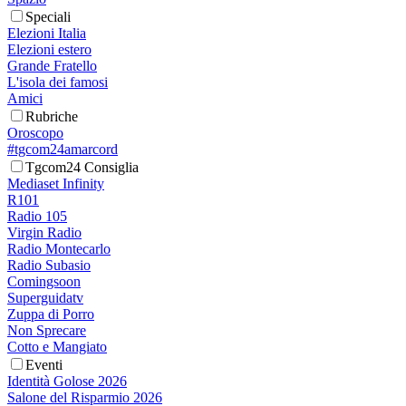
Speciali
Elezioni Italia
Elezioni estero
Grande Fratello
L'isola dei famosi
Amici
Rubriche
Oroscopo
#tgcom24amarcord
Tgcom24 Consiglia
Mediaset Infinity
R101
Radio 105
Virgin Radio
Radio Montecarlo
Radio Subasio
Comingsoon
Superguidatv
Zuppa di Porro
Non Sprecare
Cotto e Mangiato
Eventi
Identità Golose 2026
Salone del Risparmio 2026