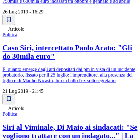
750mila e 600mila euro incassati tra ottobre e gennaio e ad aprile
26 Lug 2019 - 16:29
Articolo
Politica
Caso Siri, intercettato Paolo Arata: "Gli
do 30mila euro"
E' quanto emerge dagli atti depositati dai pm in vista di un incidente
probatorio, fissato per il 25 luglio: l'imprenditore, alla presenza del
figlio e di Manlio Nicastri, tira in ballo l'ex sottosegretario
21 Lug 2019 - 21:45
Articolo
Politica
Siri al Viminale, Di Maio ai sindacati: "Se
vogliono trattare con un indagato..." | La