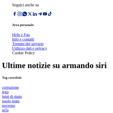
Seguici anche su
Area personale
Help e Faq
Info e contatti
Termini del servizio
Utilizzo dati e privacy
Cookie Policy
Ultime notizie su
armando siri
Tag correlati:
corruzione
lega
luigi di maio
paolo arata
governo
m5s