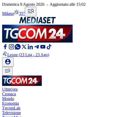
Domenica 9 Agosto 2026
-
Aggiornato alle
15:02
Milano
35°
Leone
(23 Lug - 23 Ago)
Ultim'ora
Cronaca
Mondo
Economia
TgcomLab
Televisione