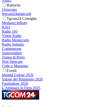
Amici
Rubriche
Oroscopo
#tgcom24amarcord
Tgcom24 Consiglia
Mediaset Infinity
R101
Radio 105
Virgin Radio
Radio Montecarlo
Radio Subasio
Comingsoon
Superguidatv
Zuppa di Porro
Non Sprecare
Cotto e Mangiato
Eventi
Identità Golose 2026
Salone del Risparmio 2026
Fuorisalone 2026
L'Artigiano in Fiera 2025