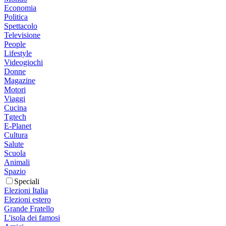
Economia
Politica
Spettacolo
Televisione
People
Lifestyle
Videogiochi
Donne
Magazine
Motori
Viaggi
Cucina
Tgtech
E-Planet
Cultura
Salute
Scuola
Animali
Spazio
Speciali
Elezioni Italia
Elezioni estero
Grande Fratello
L'isola dei famosi